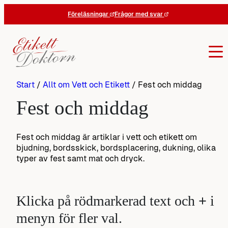
Hoppa
Föreläsningar
Frågor med svar
till
innehåll
Start
/
Allt om Vett och Etikett
/
Fest och middag
Fest och middag
Fest och middag är artiklar i vett och etikett om
bjudning, bordsskick, bordsplacering, dukning, olika
typer av fest samt mat och dryck.
Klicka på rödmarkerad text och
+
i
menyn för fler val.