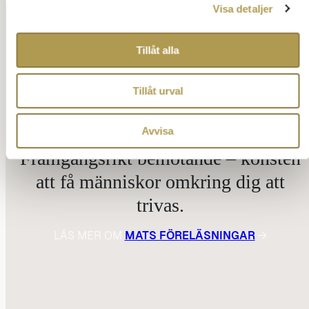
Visa detaljer
Tillåt alla
Tillåt urval
Avvisa
Framgångsrikt bemötande – konsten
att få människor omkring dig att
trivas.
LÄS MER OM
MATS FÖRELÄSNINGAR
→