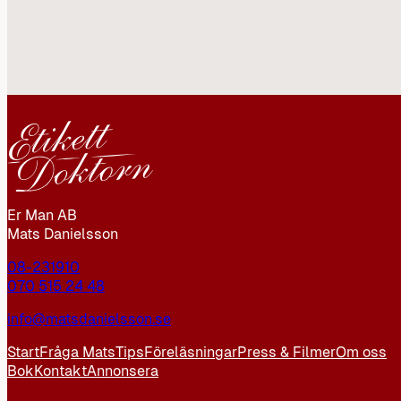
Er Man AB
Mats Danielsson
08-231910
070 515 24 48
info@matsdanielsson.se
Start
Fråga Mats
Tips
Föreläsningar
Press & Filmer
Om oss
Bok
Kontakt
Annonsera