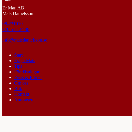
Er Man AB
Mats Danielsson
08-231910
070 515 24 48
info@matsdanielsson.se
Start
Fråga Mats
Tips
Föreläsningar
Press & Filmer
Om oss
Bok
Kontakt
Annonsera