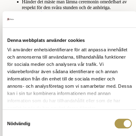
Händer det måste man lämna ceremonin omedelbart av
respekt för den svåra stunden och de anhöriga.
Ställ en fråga om vett och etikett
Tillbaka till innehåll
Denna webbplats använder cookies
Vi använder enhetsidentifierare för att anpassa innehållet
Om de närmaste önskar barnens
och annonserna till användarna, tillhandahålla funktioner
närvaro
för sociala medier och analysera vår trafik. Vi
vidarebefordrar även sådana identifierare och annan
Ett självklart undantag är om de närmast sörjande
information från din enhet till de sociala medier och
uttryckligen önskat närvaron av barnet.
annons- och analysföretag som vi samarbetar med. Dessa
Då finns det automatiskt ett överseende för detta.
Ställ en fråga om vett och etikett
kan i sin tur kombinera informationen med annan
Tillbaka till innehåll
information som du har tillhandahållit eller som de har
samlat in när du har använt deras tjänster.
Samtyckesval
Nödvändig
Klädsel för barn