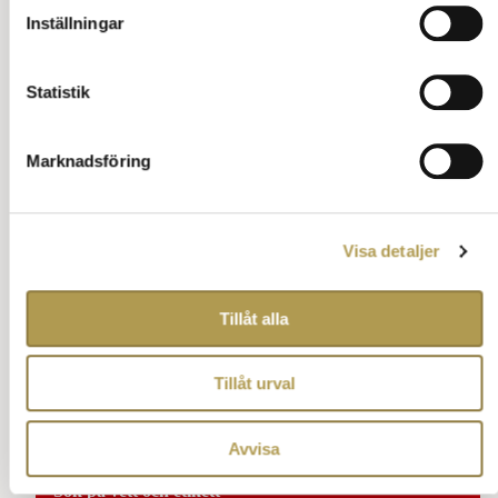
Inställningar
Barn som är uppåt tonåren behöver inte ha mörk
klädsel.
Läs mer om klädsel på begravning.
Statistik
Det räcker gott med diskreta kläder.
Yngre barn kan ha sina finkläder, oavsett färg, vid
begravning.
Marknadsföring
Barn växer och det är onödigt att köpa nya kläder för ett
enda tillfälle.
Ställ en fråga om vett och etikett
Tillbaka till innehåll
Läs mer
Visa detaljer
Tillåt alla
Tillåt urval
Källor:Fonus, SBF, Ribbing Stora stunder,
Begravningsmuseet
Ljungby
,
Svenska Kyrkan
Avvisa
Sök på vett och etikett