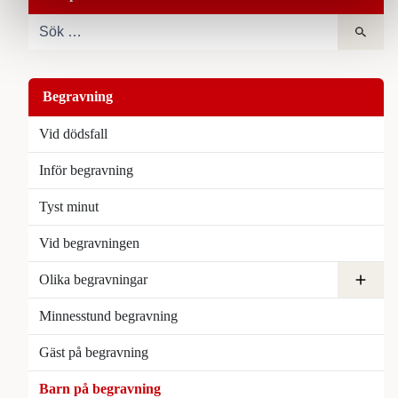
Begravning
Vid dödsfall
Inför begravning
Tyst minut
Vid begravningen
Olika begravningar
Digital begravning
Minnesstund begravning
Urnbegravning
Borgerlig begravning
Andra religioners begravning
Gäst på begravning
Barn på begravning