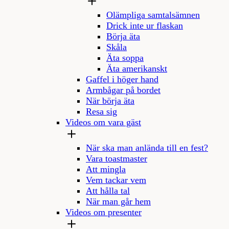
Olämpliga samtalsämnen
Drick inte ur flaskan
Börja äta
Skåla
Äta soppa
Äta amerikanskt
Gaffel i höger hand
Armbågar på bordet
När börja äta
Resa sig
Videos om vara gäst
När ska man anlända till en fest?
Vara toastmaster
Att mingla
Vem tackar vem
Att hålla tal
När man går hem
Videos om presenter