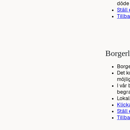
döde 
Ställ
Tillba
Borgerl
Borge
Det k
möjli
I vår
begra
Lokal
Klick
Ställ
Tillba