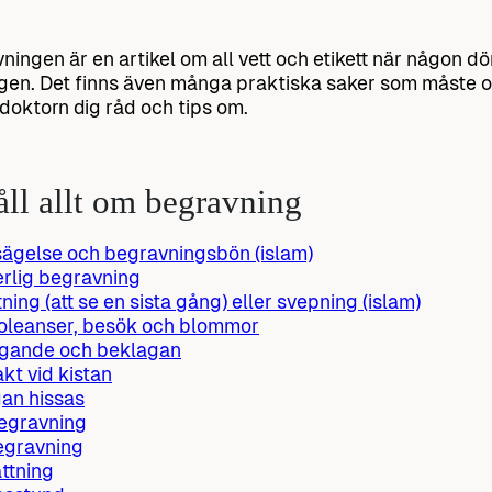
ingen är en artikel om all vett och etikett när någon dör.
gen. Det finns även många praktiska saker som måste o
tdoktorn dig råd och tips om.
ll allt om begravning
ägelse och begravningsbön (islam)
rlig begravning
tning (att se en sista gång) eller svepning (islam)
oleanser, besök och blommor
agande och beklagan
kt vid kistan
an hissas
egravning
egravning
ttning