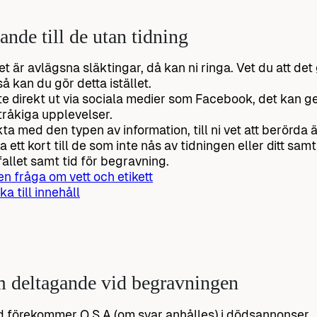
nde till de utan tidning
t är avlägsna släktingar, då kan ni ringa. Vet du att det
så kan du gör detta istället.
te direkt ut via sociala medier som Facebook, det kan 
tråkiga upplevelser.
ta med den typen av information, till ni vet att berörda 
a ett kort till de som inte nås av tidningen eller ditt s
allet samt tid för begravning.
 en fråga om vett och etikett
ka till innehåll
 deltagande vid begravningen
d förekommer O.S.A (om svar anhålles) i dödsannonser.