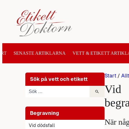
Hoppa
till
innehåll
ART
SENASTE ARTIKLARNA
VETT & ETIKETT ARTIKL
Start
/
All
Sök på vett och etikett
Vid
begr
Begravning
När någ
Vid dödsfall