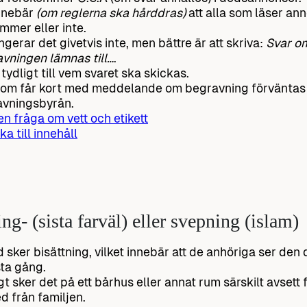
nnebär
(om reglerna ska hårddras)
att alla som läser an
mmer eller inte.
ngerar det givetvis inte, men bättre är att skriva:
Svar o
vningen lämnas till…
.
tydligt till vem svaret ska skickas.
om får kort med meddelande om begravning förväntas s
vningsbyrån.
 en fråga om vett och etikett
ka till innehåll
ing- (sista farväl) eller svepning (islam)
d sker bisättning, vilket innebär att de anhöriga ser den
sta gång.
gt sker det på ett bårhus eller annat rum särskilt avsett f
d från familjen.