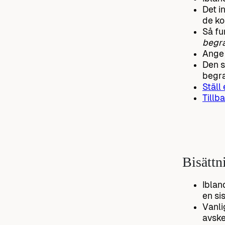
Det i
de ko
Så fu
begra
Ange 
Den s
begra
Ställ
Tillba
Bisättn
Iblan
en si
Vanli
avske