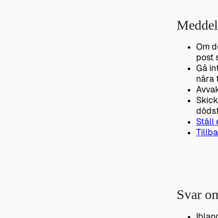
Meddela
Om de
post 
Gå in
nära 
Avvak
Skick
dödsf
Ställ
Tillba
Svar om
Iblan