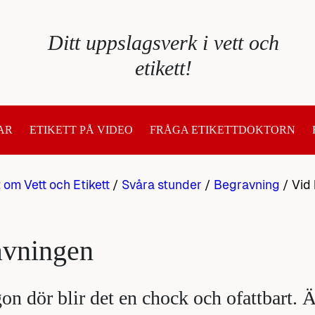
Ditt uppslagsverk i vett och
etikett!
AR
ETIKETT PÅ VIDEO
FRÅGA ETIKETTDOKTORN
t om Vett och Etikett
/
Svåra stunder
/
Begravning
/
Vid
avningen
on dör blir det en chock och ofattbart. 