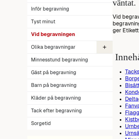
väntat.
Inför begravning
Vid begravn
Tyst minut
begravnin
ger Etiket
Vid begravningen
Olika begravningar
Innehå
Digital begravning
Minnesstund begravning
Urnbegravning
Borgerlig begravning
Andra religioners begravning
Tacks
Gäst på begravning
Borge
Bisät
Barn på begravning
Kond
Kläder på begravning
Delt
Fanva
Tack efter begravning
Flagg
Kistb
Sorgetid
Urnb
Urnsä