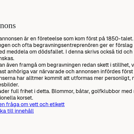
nons
nnonsen är en företeelse som kom först på 1850-talet.
ngen och ofta begravningsentreprenören ger er förslag 
d meddela om dödsfallet. I denna skrivs också tid och
nskas.
an även framgå om begravningen redan skett i stillhet, v
st anhöriga var närvarade och annonsen infördes först 
serna har alltmer kommit att utformas mer personligt, 
sbilder.
åder full frihet i detta. Blommor, båtar, golfklubbor med
ionella korset.
 en fråga om vett och etikett
ka till innehåll