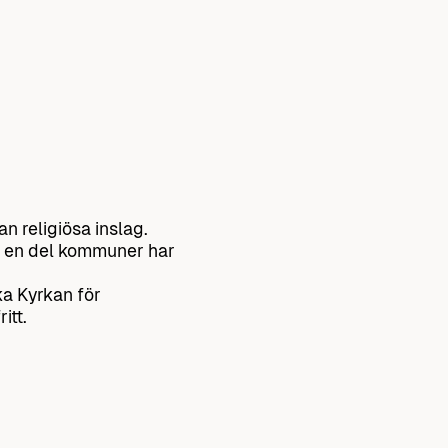
n religiösa inslag.
t, en del kommuner har
ka Kyrkan för
itt.