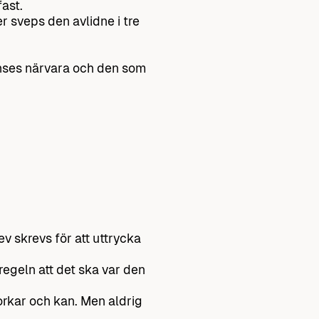
fast.
 sveps den avlidne i tre
anses närvara och den som
v skrevs för att uttrycka
regeln att det ska var den
orkar och kan. Men aldrig