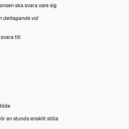
nonsen ska svara vare sig
m deltagande vid
vara till
 döde
ör en stunds enskilt stilla