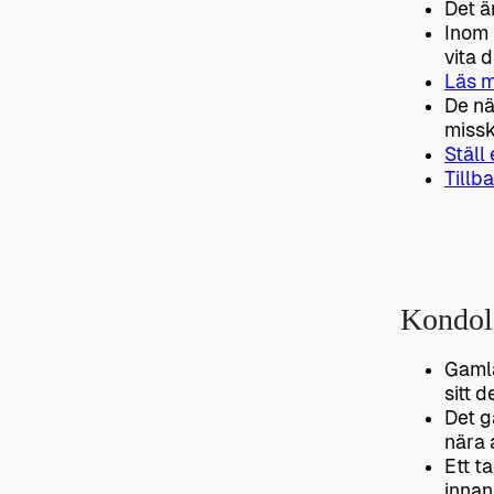
Det är
Inom 
vita 
Läs m
De nä
missk
Ställ
Tillba
Kondol
Gamla
sitt 
Det g
nära 
Ett t
innan