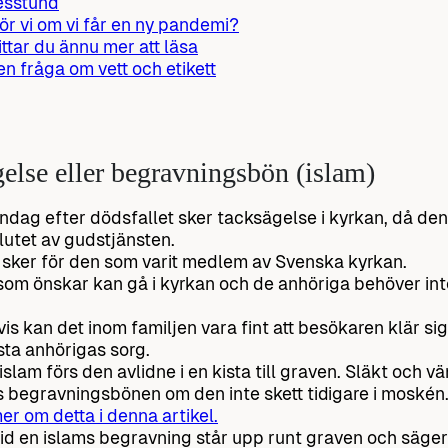
esstund
ör vi om vi får en ny pandemi?
ittar du ännu mer att läsa
 en fråga om vett och etikett
else eller begravningsbön (islam)
ndag efter dödsfallet sker tacksägelse i kyrkan, då de
lutet av gudstjänsten.
 sker för den som varit medlem av Svenska kyrkan.
om önskar kan gå i kyrkan och de anhöriga behöver inte
vis kan det inom familjen vara fint att besökaren klär sig
ta anhörigas sorg.
islam förs den avlidne i en kista till graven. Släkt och 
s begravningsbönen om den inte skett tidigare i moskén
er om detta i denna artikel.
vid en islams begravning står upp runt graven och säger