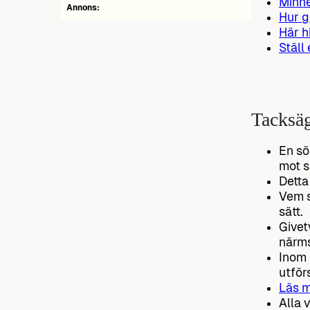
Minn
Annons:
Hur g
Här h
Ställ
Tacksäg
En sö
mot s
Detta
Vem s
sätt.
Givet
närms
Inom 
utför
Läs m
Alla 