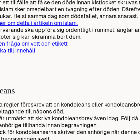
 ett tillfälle att få se den döde innan kistlocket skruvas 
islam sker omedelbart en tvagning efter döden. Därefter
dukar. Helst samma dag som dödsfallet, annars snarast.
er om detta i artikeln om islam.
rvarande ska uppföra sig ordentligt i rummet, änglar 
öter sig kan skrämma bort dem.
 en fråga om vett och etikett
ka till innehåll
eans
 regler föreskrev att en kondoleans eller kondoleansbre
deltagande till någons död.
år utmärkt att skriva kondoleansbrev även idag. Följ då 
anhörige tillhanda innan begravningen.
ack för kondoleanserna skriver den anhörige när denne 
 begravningen skett.