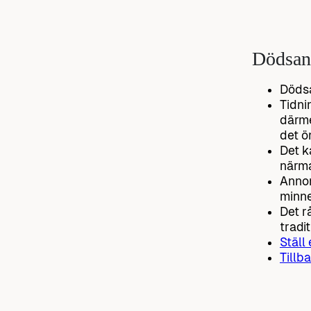
Dödsan
Dödsa
Tidni
därme
det ö
Det k
närma
Annon
minne
Det r
tradit
Ställ
Tillba