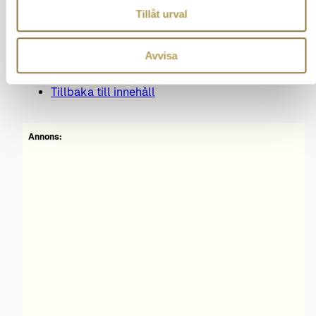
Vanliga misstag
Tillåt urval
Vifta eller peka med bestick i samtal.
Växla hand mitt i måltiden
Avvisa
Låta armbågarna ta över bordet.
Ställ en fråga om vett och etikett
Tillbaka till innehåll
Annons: