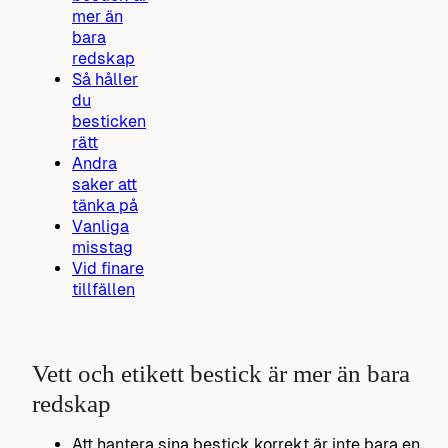
mer än
bara
redskap
Så håller
du
besticken
rätt
Andra
saker att
tänka på
Vanliga
misstag
Vid finare
tillfällen
Vett och etikett bestick är mer än bara
redskap
Att hantera sina bestick korrekt är inte bara en