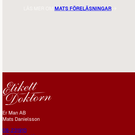
LÄS MER OM
MATS FÖRELÄSNINGAR
→
Er Man AB
Mats Danielsson
08-231910