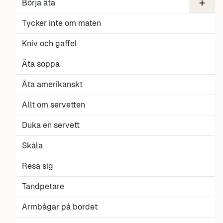
Middag och toalettbesök
Börja äta
Gaffel i höger hand
Till bords
Salt och peppar vid middag
Tycker inte om maten
Kniv och gaffel
Äta soppa
Äta amerikanskt
Allt om servetten
Duka en servett
Skåla
Resa sig
Tandpetare
Armbågar på bordet