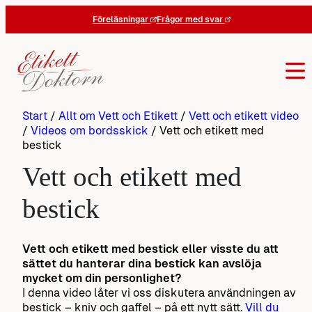
Hoppa
Föreläsningar
Frågor med svar
till
innehåll
Start
/
Allt om Vett och Etikett
/
Vett och etikett video
/
Videos om bordsskick
/
Vett och etikett med
bestick
Vett och etikett med
bestick
Vett och etikett med bestick eller visste du att
sättet du hanterar dina bestick kan avslöja
mycket om din personlighet?
I denna video låter vi oss diskutera användningen av
bestick – kniv och gaffel – på ett nytt sätt.
Vill du