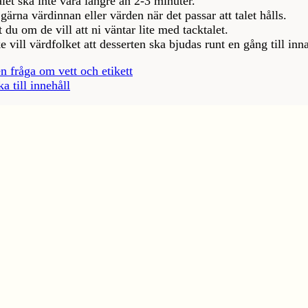
let ska inte vara längre än 2-3 minuter.
gärna värdinnan eller värden när det passar att talet hålls.
 du om de vill att ni väntar lite med tacktalet.
 vill värdfolket att desserten ska bjudas runt en gång till innan
en fråga om vett och etikett
ka till innehåll