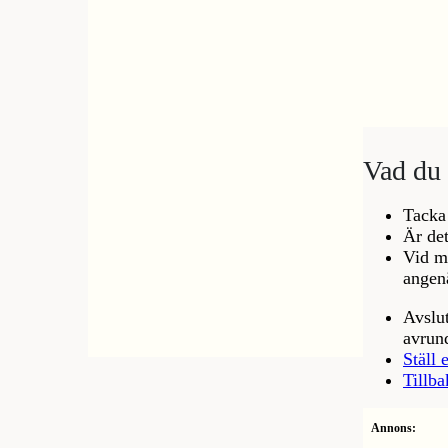
Vad du 
Tacka
Är det
Vid me
angen
Avslut
avrun
Ställ 
Tillba
Annons: