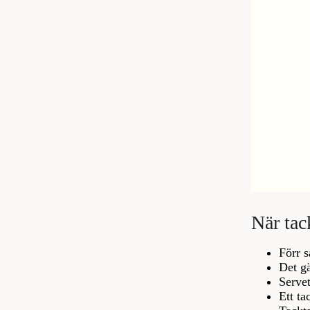
När tac
Förr s
Det gä
Servet
Ett ta