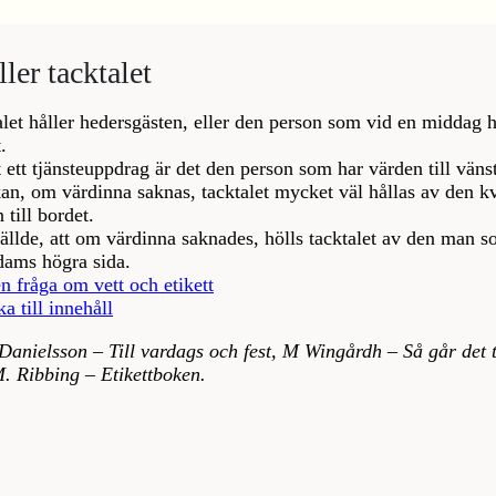
ler tacktalet
let håller hedersgästen, eller den person som vid en middag h
.
 ett tjänsteuppdrag är det den person som har värden till vänst
an, om värdinna saknas, tacktalet mycket väl hållas av den k
 till bordet.
ällde, att om värdinna saknades, hölls tacktalet av den man s
dams högra sida.
en fråga om vett och etikett
ka till innehåll
Danielsson – Till vardags och fest, M Wingårdh – Så går det ti
M. Ribbing – Etikettboken.