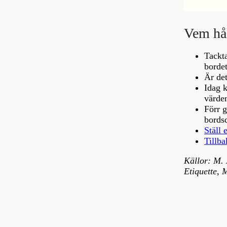
Vem hål
Tackta
bordet
Är det
Idag k
värden
Förr g
bords
Ställ 
Tillba
Källor: M. 
Etiquette, 