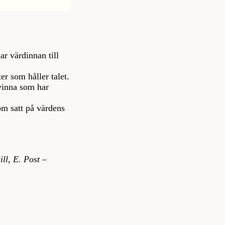
ar värdinnan till
er som håller talet.
vinna som har
om satt på värdens
ll, E. Post –