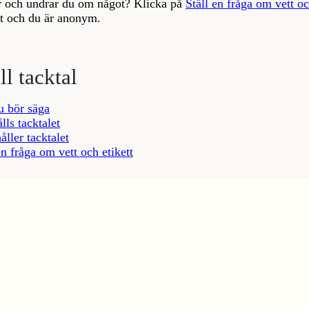
r och undrar du om något? Klicka på
Ställ en fråga om vett oc
tt och du är anonym.
ll tacktal
u bör säga
lls tacktalet
ller tacktalet
en fråga om vett och etikett