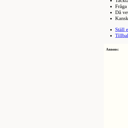
Tackta
Fråga 
Då vet
Kanske
Ställ 
Tillba
Annons: