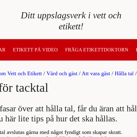
Ditt uppslagsverk i vett och
etikett!
AR
ETIKETT PÅ VIDEO
FRÅGA ETIKETTDOKTORN
om Vett och Etikett
/
Värd och gäst
/
Att vara gäst
/
Hålla tal
för tacktal
sar över att hålla tal, får du äran att hål
u här lite tips på hur det ska hållas.
ktal avslutas gärna med något fyndigt som skapar skratt.