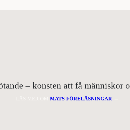
ande – konsten att få människor om
LÄS MER OM
MATS FÖRELÄSNINGAR
→