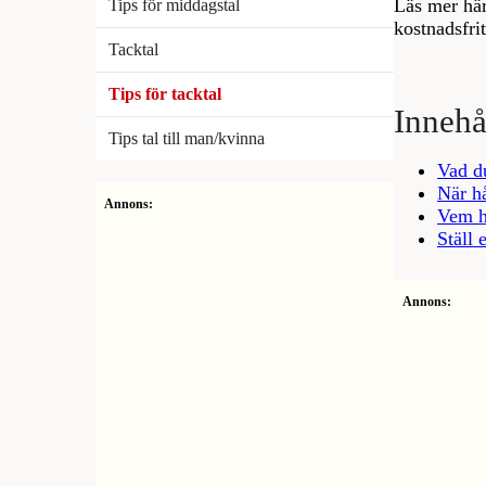
Läs mer hä
Tips för middagstal
kostnadsfri
Tacktal
Tips för tacktal
Innehå
Tips tal till man/kvinna
Vad d
När hå
Annons:
Vem hå
Ställ 
Annons: