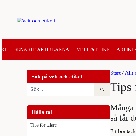
Hoppa
till
innehåll
ART
SENASTE ARTIKLARNA
VETT & ETIKETT ARTIKL
Start
/
Allt 
Sök på vett och etikett
Tips 
Många fa
Hålla tal
så får d
Tips för talare
Ett bra tac