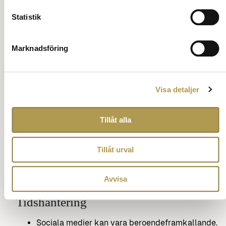
Statistik
Marknadsföring
Vänlighet
Visa detaljer
Var trevlig och respektfull mot andra.
Näthat och mobbning är aldrig acceptabelt.
Tillåt alla
Ställ en fråga om vett och etikett
Tillbaka till innehåll
Tillåt urval
Avvisa
Tidshantering
Sociala medier kan vara beroendeframkallande.