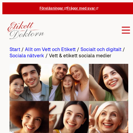
Hoppa
Föreläsningar
Frågor med svar
till
innehåll
Start
/
Allt om Vett och Etikett
/
Socialt och digitalt
/
Sociala nätverk
/
Vett & etikett sociala medier