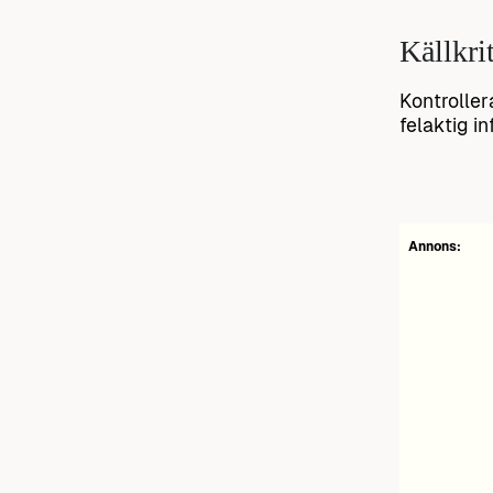
Källkri
Kontroller
felaktig in
Annons: