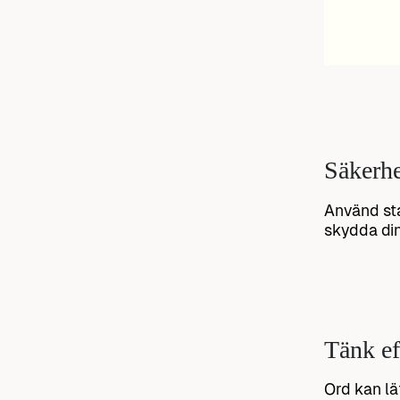
Säkerhe
Använd sta
skydda di
Tänk ef
Ord kan lä