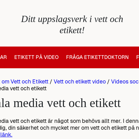
Ditt uppslagsverk i vett och
etikett!
LAR
ETIKETT PÅ VIDEO
FRÅGA ETIKETTDOKTORN
t om Vett och Etikett
/
Vett och etikett video
/
Videos soci
dia vett och etikett
la media vett och etikett
dia vett och etikett är något som behövs allt mer. I den
dig, din säkerhet och mycket mer om vett och etikett på 
 länk.