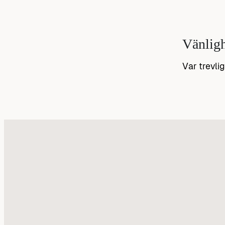
Vänlig
Var trevli