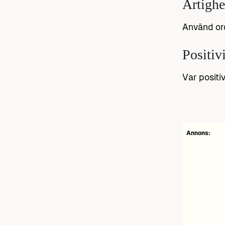
Artighe
Använd ord
Positiv
Var positi
Annons: