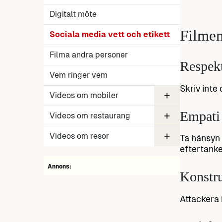
Digitalt möte
Filmen
Sociala media vett och etikett
Filma andra personer
Respek
Vem ringer vem
Skriv inte
Videos om mobiler
Empati
Mobilprat
Videos om restaurang
Dricks
Videos om resor
Ta hänsyn 
eftertanke
Vett och etikett semesterresan
Telefoner i kollektivtrafik
Annons:
Konstr
Attackera 