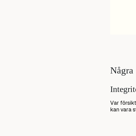
Några f
Integrit
Var försik
kan vara sv