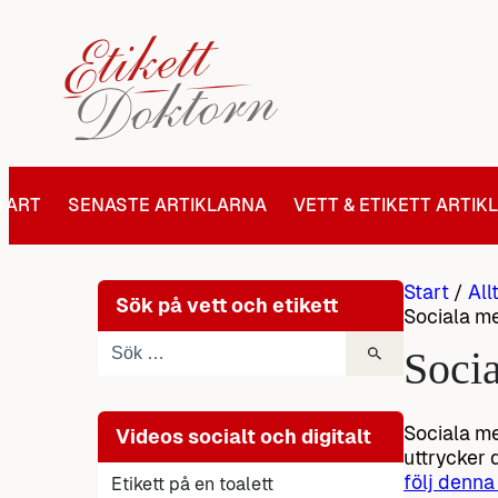
Hoppa
till
innehåll
TART
SENASTE ARTIKLARNA
VETT & ETIKETT ARTIK
Start
/
All
Sök på vett och etikett
Sociala me
Socia
Sociala me
Videos socialt och digitalt
uttrycker 
följ denna
Etikett på en toalett