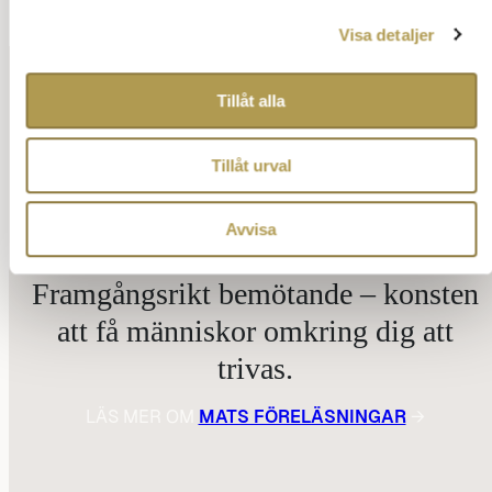
Visa detaljer
Tillåt alla
Tillåt urval
Avvisa
Framgångsrikt bemötande – konsten
att få människor omkring dig att
trivas.
LÄS MER OM
MATS FÖRELÄSNINGAR
→