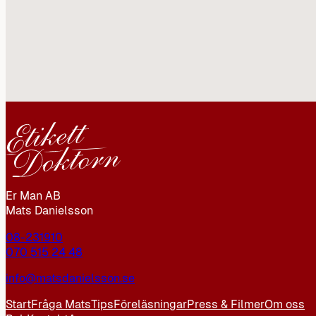
Er Man AB
Mats Danielsson
08-231910
070 515 24 48
info@matsdanielsson.se
Start
Fråga Mats
Tips
Föreläsningar
Press & Filmer
Om oss