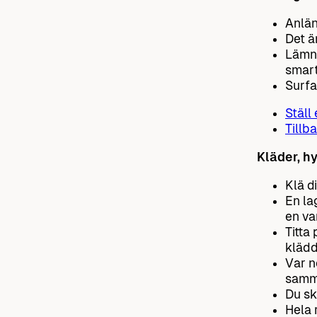
Anlän
Det ä
Lämna
smart
Surfa
Ställ
Tillba
Kläder, hy
Klä d
En la
en va
Titta
klädd
Var n
samma
Du sk
Hela 