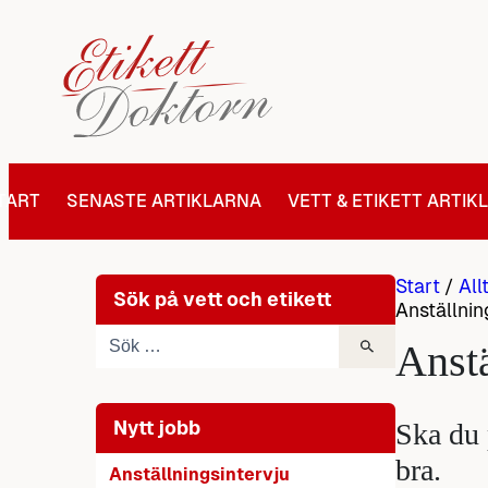
Hoppa
till
innehåll
TART
SENASTE ARTIKLARNA
VETT & ETIKETT ARTIK
Start
/
All
Sök på vett och etikett
Anställnin
Anstä
Nytt jobb
Ska du 
bra.
Anställningsintervju