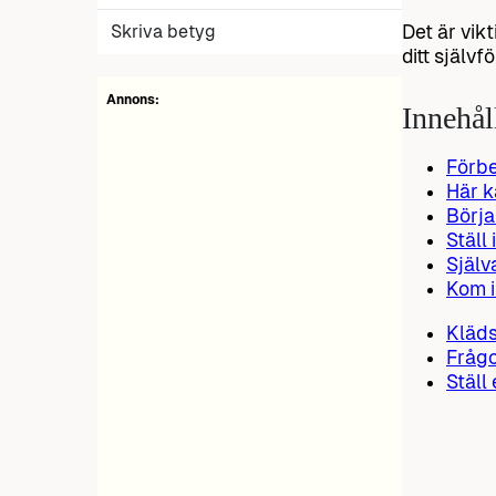
Skriva betyg
Det är vik
ditt själv
Annons:
Innehål
Förbe
Här k
Börja
Ställ 
Själv
Kom i
Kläds
Frågo
Ställ