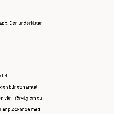
lapp. Den underlättar.
ktet.
igen blir ett samtal
en vän i förväg om du
 eller plockande med