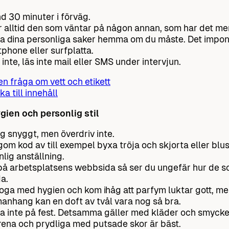
d 30 minuter i förväg.
r alltid den som väntar på någon annan, som har det me
 dina personliga saker hemma om du måste. Det impon
phone eller surfplatta.
 inte, läs inte mail eller SMS under intervjun.
 en fråga om vett och etikett
ka till innehåll
gien och personlig stil
ig snyggt, men överdriv inte.
gom kod av till exempel byxa tröja och skjorta eller blus
nlig anställning.
 på arbetsplatsens webbsida så ser du ungefär hur de s
a.
oga med hygien och kom ihåg att parfym luktar gott, men
nhang kan en doft av tvål vara nog så bra.
a inte på fest. Detsamma gäller med kläder och smycke
rena och prydliga med putsade skor är bäst.