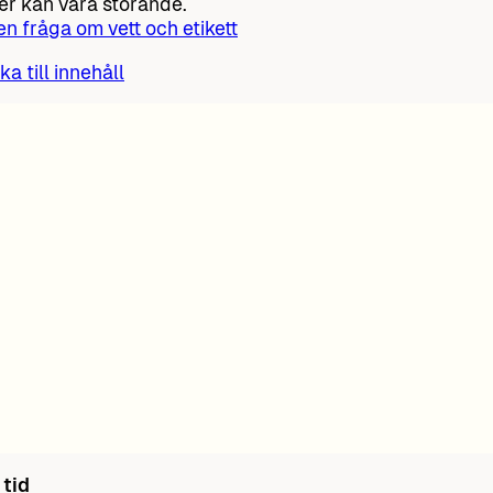
r kan vara störande.
 en fråga om vett och etikett
ka till innehåll
 tid