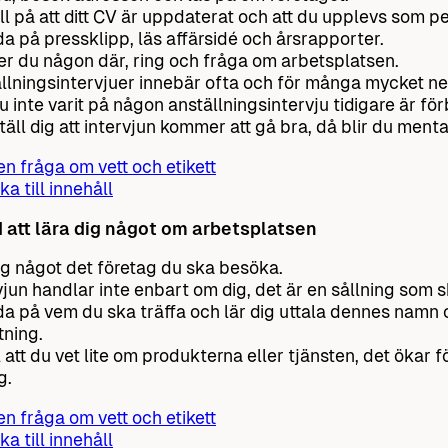
ll på att ditt CV är uppdaterat och att du upplevs som pe
da på pressklipp, läs affärsidé och årsrapporter.
r du någon där, ring och fråga om arbetsplatsen.
llningsintervjuer innebär ofta och för många mycket ner
u inte varit på någon anställningsintervju tidigare är fö
täll dig att intervjun kommer att gå bra, då blir du ment
 en fråga om vett och etikett
ka till innehåll
 att lära dig något om arbetsplatsen
ig något det företag du ska besöka.
vjun handlar inte enbart om dig, det är en sållning som s
da på vem du ska träffa och lär dig uttala dennes namn
tning.
ll att du vet lite om produkterna eller tjänsten, det ökar 
g.
 en fråga om vett och etikett
ka till innehåll