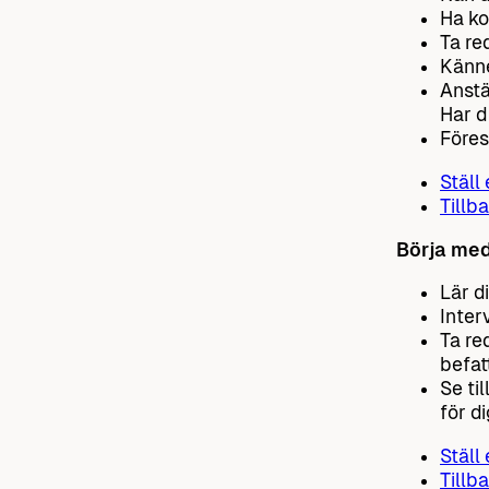
Ha ko
Ta re
Känne
Anstä
Har d
Föres
Ställ
Tillba
Börja med
Lär d
Inter
Ta re
befat
Se ti
för di
Ställ
Tillba