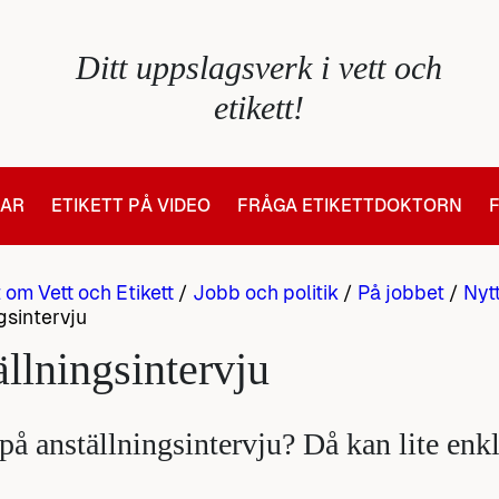
Ditt uppslagsverk i vett och
etikett!
LAR
ETIKETT PÅ VIDEO
FRÅGA ETIKETTDOKTORN
t om Vett och Etikett
/
Jobb och politik
/
På jobbet
/
Nyt
gsintervju
llningsintervju
på anställningsintervju? Då kan lite enk