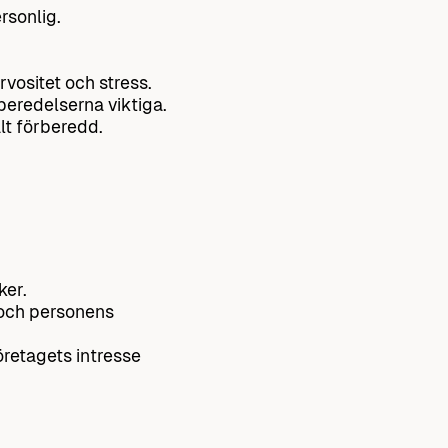
rsonlig.
vositet och stress.
rberedelserna viktiga.
alt förberedd.
ker.
 och personens
företagets intresse