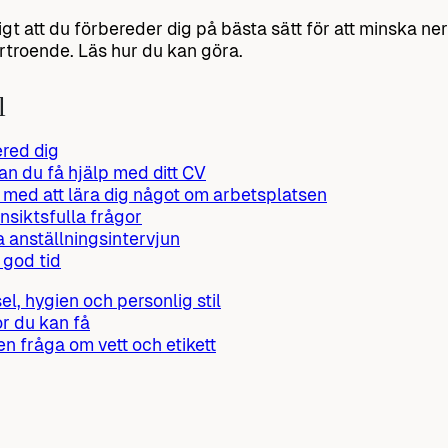
tigt att du förbereder dig på bästa sätt för att minska n
förtroende. Läs hur du kan göra.
l
red dig
an du få hjälp med ditt CV
 med att lära dig något om arbetsplatsen
insiktsfulla frågor
a anställningsintervjun
 god tid
el, hygien och personlig stil
r du kan få
 en fråga om vett och etikett