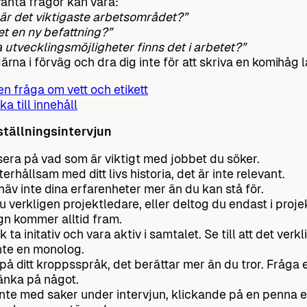
anta frågor kan vara:
är det viktigaste arbetsområdet?”
et en ny befattning?”
a utvecklingsmöjligheter finns det i arbetet?”
ärna i förväg och dra dig inte för att skriva en komihåg 
 en fråga om vett och etikett
ka till innehåll
ställningsintervjun
era på vad som är viktigt med jobbet du söker.
terhållsam med ditt livs historia, det är inte relevant.
äv inte dina erfarenheter mer än du kan stå för.
u verkligen projektledare, eller deltog du endast i proje
gn kommer alltid fram.
 ta initativ och vara aktiv i samtalet. Se till att det verkl
nte en monolog.
på ditt kroppsspråk, det berättar mer än du tror. Fråga 
änka på något.
 inte med saker under intervjun, klickande på en penna