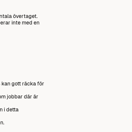
ntala övertaget.
erar inte med en
 kan gott räcka för
om jobbar där är
 i detta
n.