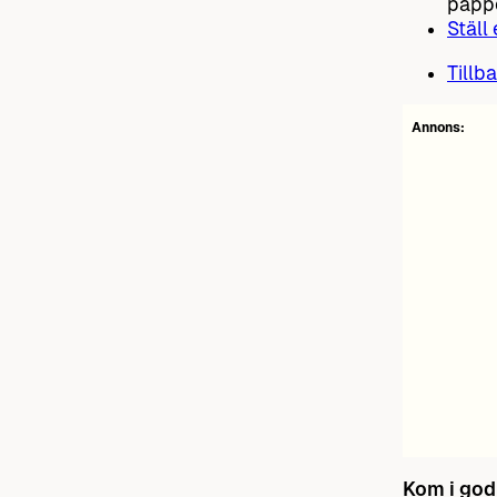
pappe
Ställ
Tillba
Annons:
Kom i god