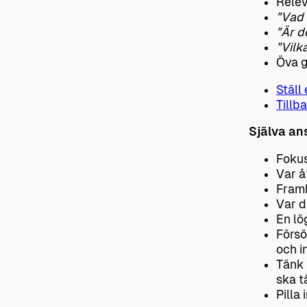
Relev
”Vad 
”Är d
”Vilk
Öva g
Ställ
Tillba
Själva an
Fokus
Var å
Framh
Var d
En lö
Försök
och i
Tänk 
ska t
Pilla