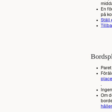
midda
En fö
på ko
Ställ
Tillba
Bordspl
Paret
Föräl
place
.
Ingen
Om de
borde
hålle
.