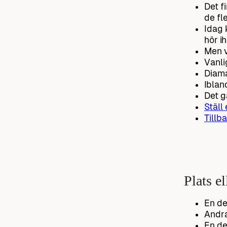
Det f
de fl
Idag 
hör i
Men v
Vanli
Diama
Iblan
Det gå
Ställ
Tillba
Plats el
En de
Andra 
En de