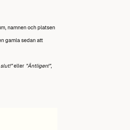
atum, namnen och platsen
den gamla sedan att
 slut!”
eller
”Äntligen!”
,