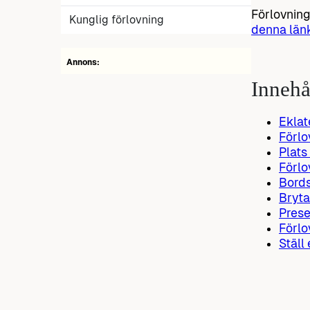
Förlovnings
Kunglig förlovning
denna län
Annons:
Innehå
Eklat
Förlo
Plats
Förl
Bords
Bryta
Prese
Förlo
Ställ