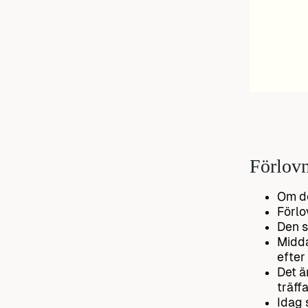
Förlov
Om de
Förlo
Den s
Midda
efter
Det ä
träff
Idag 