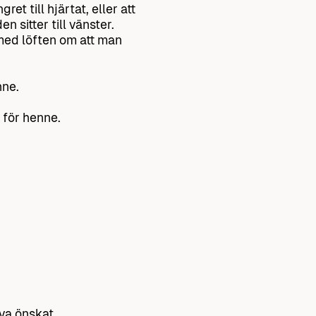
et till hjärtat, eller att
 sitter till vänster.
 med löften om att man
nne.
 för henne.
lva önskat.