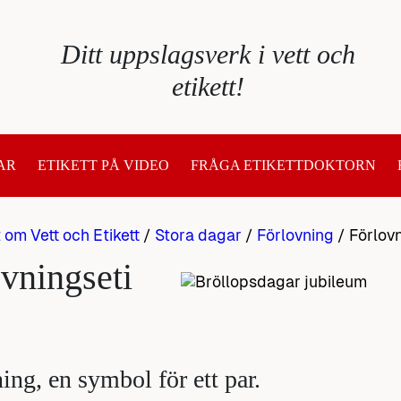
Ditt uppslagsverk i vett och
etikett!
AR
ETIKETT PÅ VIDEO
FRÅGA ETIKETTDOKTORN
t om Vett och Etikett
/
Stora dagar
/
Förlovning
/
Förlovn
vningseti
ing, en symbol för ett par.