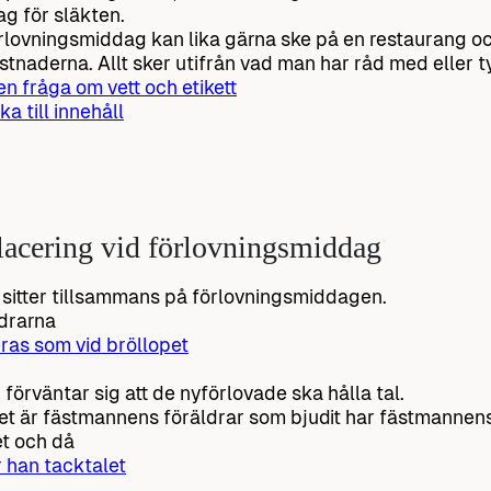
g för släkten.
rlovningsmiddag kan lika gärna ske på en restaurang oc
stnaderna. Allt sker utifrån vad man har råd med eller t
 en fråga om vett och etikett
ka till innehåll
acering vid förlovningsmiddag
 sitter tillsammans på förlovningsmiddagen.
drarna
ras som vid bröllopet
 förväntar sig att de nyförlovade ska hålla tal.
t är fästmannens föräldrar som bjudit har fästmannens 
t och då
r han tacktalet