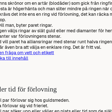
inns skrönor om en artär (blodåder) som gick från ringfingr
esta är högerhänta och man sliter mindre på ringen när den
krävs det inte ens en ring vid förlovning, det kan räcka
hop.
ill man, byter paret ringar.
gen väljs ringar av slät guld eller med diamanter för he
nter var förlovningens stenar.
d vill paret ha alliansringar med stenar runt halva ringen
r även bra att välja en enklare ring. Det är fritt val.
 en fråga om vett och etikett
ka till innehåll
ler tid för förlovning
l par förlovar sig hos guldsmeden.
förlovar sig vid frieriet.
l par söker upp eller väljer en plats eller tid som de sjä