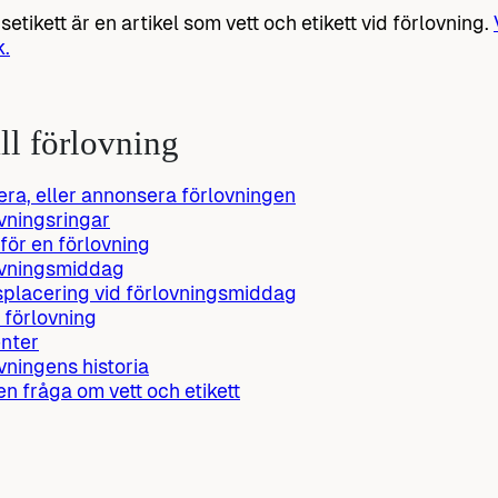
etikett är en artikel som vett och etikett vid förlovning.
k.
ll förlovning
era, eller annonsera förlovningen
vningsringar
 för en förlovning
ovningsmiddag
placering vid förlovningsmiddag
 förlovning
nter
vningens historia
 en fråga om vett och etikett