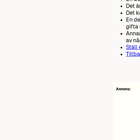
Det är
Det k
En de
gifta 
Annar
av nå
Ställ
Tillba
Annons: