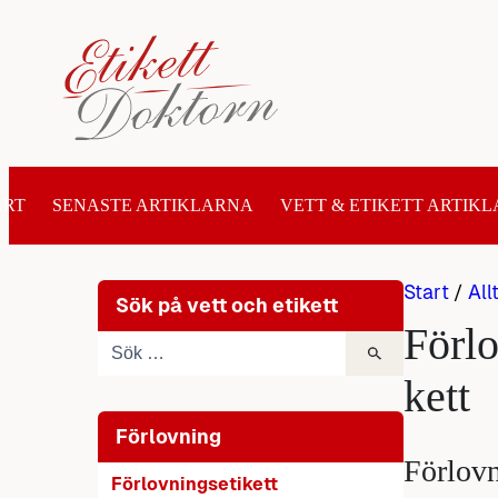
Hoppa
till
innehåll
ART
SENASTE ARTIKLARNA
VETT & ETIKETT ARTIKL
Start
/
All
Sök på vett och etikett
Förlo
kett
Förlovning
Förlovn
Förlovningsetikett