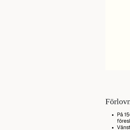
Förlovn
På 15
föres
Vänst