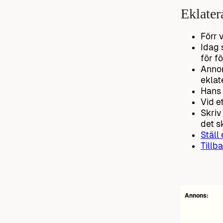
Eklater
Förr 
Idag 
för f
Annon
eklat
Hans 
Vid e
Skriv
det s
Ställ
Tillba
Annons: