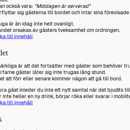
an också vara:
”Middagen är serverad”
rflyttar sig gästerna till bordet och intar sina förevisade
ruga är än idag inte helt ovanligt.
ndet orsakas av gästers tveksamhet om ordningen.
ka till innehåll
det
ärkliga är att det fortsätter med gäster som behöver tr
rfarne gäster låter sig inte trugas lång stund.
et att förr eller senare kommer någon att gå till bord.
ra gäst inleder du inte ett nytt samtal när det bjudits til
r inte heller en ny drink, börjar röka eller svarar i mobilt
ka till innehåll
k