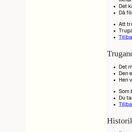
Det k
Då fö
Att t
Truga
Tillba
Trugan
Det m
Den e
Hen v
Som b
Du ta
Tillba
Histori