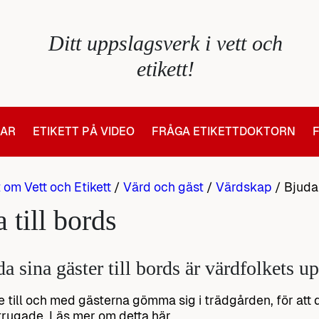
Ditt uppslagsverk i vett och
etikett!
LAR
ETIKETT PÅ VIDEO
FRÅGA ETIKETTDOKTORN
t om Vett och Etikett
/
Värd och gäst
/
Värdskap
/
Bjuda 
 till bords
da sina gäster till bords är värdfolkets up
 till och med gästerna gömma sig i trädgården, för att d
rugade. Läs mer om detta här.