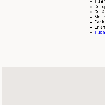
Till e
Det s
Det är
Men h
Det k
En enk
Tillba