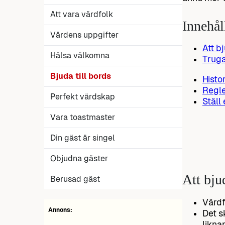
Att vara värdfolk
Innehål
Värdens uppgifter
Att bj
Hälsa välkomna
Trug
Bjuda till bords
Histo
Regle
Perfekt värdskap
Ställ
Vara toastmaster
Din gäst är singel
Objudna gäster
Att bju
Berusad gäst
Värdf
Annons:
Det s
likna