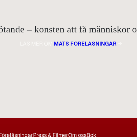
ande – konsten att få människor om
LÄS MER OM
MATS FÖRELÄSNINGAR
→
Föreläsningar
Press & Filmer
Om oss
Bok