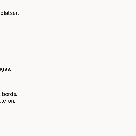
 platser.
ugas.
l bords.
elefon.