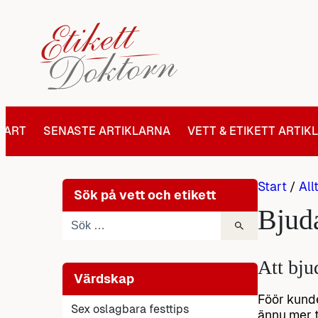
Hoppa
till
innehåll
TART
SENASTE ARTIKLARNA
VETT & ETIKETT ARTIK
Start
/
All
Sök på vett och etikett
Bjuda
Att bju
Värdskap
Föör kunde
Sex oslagbara festtips
ännu mer t