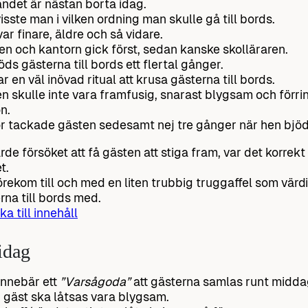
ndet är nästan borta idag.
visste man i vilken ordning man skulle gå till bords.
ar finare, äldre och så vidare.
en och kantorn gick först, sedan kanske skolläraren.
öds gästerna till bords ett flertal gånger.
ar en väl inövad ritual att krusa gästerna till bords.
n skulle inte vara framfusig, snarast blygsam och förri
n.
r tackade gästen sedesamt nej tre gånger när hen bjöds
rde försöket att få gästen att stiga fram, var det korrekt a
t.
örekom till och med en liten trubbig truggaffel som värd
rna till bords med.
ka till innehåll
idag
innebär ett
”Varsågoda”
att gästerna samlas runt midda
 gäst ska låtsas vara blygsam.