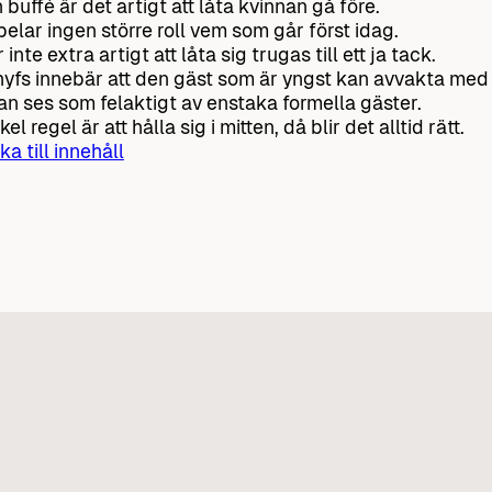
n buffé är det artigt att låta kvinnan gå före.
pelar ingen större roll vem som går först idag.
 inte extra artigt att låta sig trugas till ett ja tack.
yfs innebär att den gäst som är yngst kan avvakta med a
an ses som felaktigt av enstaka formella gäster.
el regel är att hålla sig i mitten, då blir det alltid rätt.
ka till innehåll