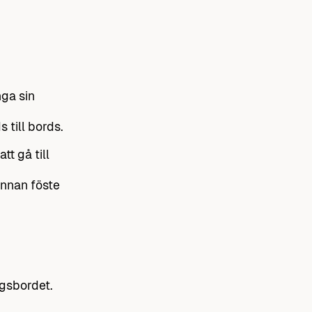
nga sin
 till bords.
tt gå till
innan föste
gsbordet.