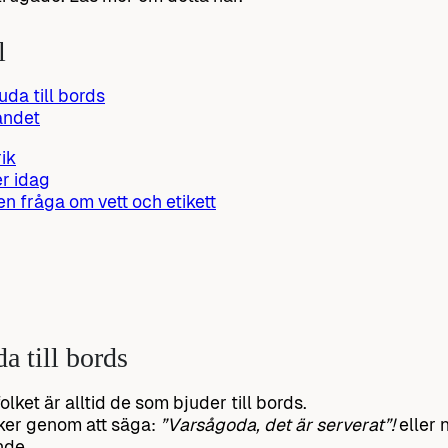
l
uda till bords
andet
rik
r idag
 en fråga om vett och etikett
da till bords
olket är alltid de som bjuder till bords.
ker genom att säga:
”Varsågoda, det är serverat”!
eller 
nde.