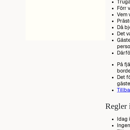
Truga
Förr 
Vem v
Präst
Då bj
Det v
Gäste
perso
Därfö
På fjä
borde
Det f
gäste
Tillba
Regler 
Idag 
Ingen