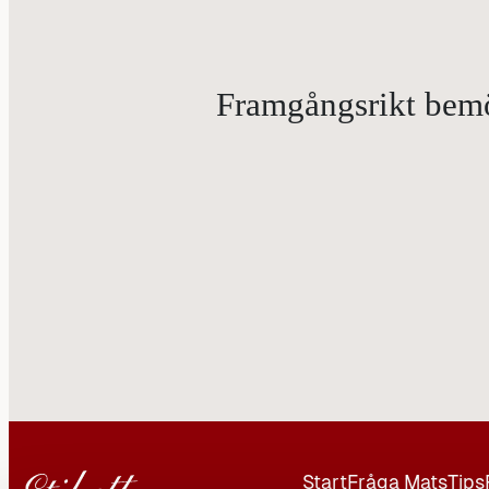
Framgångsrikt bemöt
Start
Fråga Mats
Tips