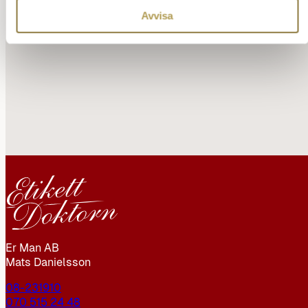
LÄS MER OM
MATS FÖRELÄSNINGAR
→
Avvisa
Er Man AB
Mats Danielsson
08-231910
070 515 24 48