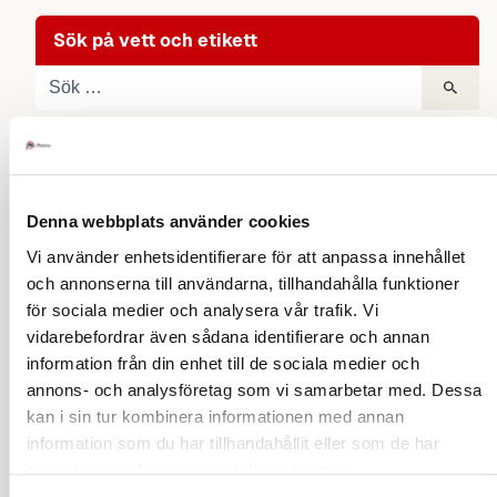
Sök på vett och etikett
Utlandets etikett
Kindkyssar, en guide
Denna webbplats använder cookies
Vi använder enhetsidentifierare för att anpassa innehållet
Europa
och annonserna till användarna, tillhandahålla funktioner
Österrike
Asien
Belgien
Kroatien
Polen
för sociala medier och analysera vår trafik. Vi
Island
Danmark
Estland
Finland
Frankrike
Irland
Italien
Kroatien
Litauen
Norge
Portugal
Spanien
Tyskland
vidarebefordrar även sådana identifierare och annan
Kina
Nordamerika
Vietnam
Thailand
Turkiet
information från din enhet till de sociala medier och
annons- och analysföretag som vi samarbetar med. Dessa
USA
Oceanien
Costa Rica
kan i sin tur kombinera informationen med annan
Australien
information som du har tillhandahållit eller som de har
Utlandets klädkoder
samlat in när du har använt deras tjänster.
Foreign dress codes
Afrika