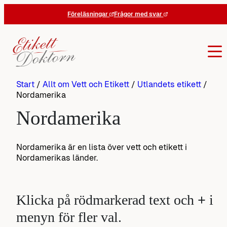
Hoppa
Föreläsningar
Frågor med svar
till
innehåll
Start
/
Allt om Vett och Etikett
/
Utlandets etikett
/
Nordamerika
Nordamerika
Nordamerika är en lista över vett och etikett i
Nordamerikas länder.
Klicka på rödmarkerad text och
+
i
menyn för fler val.