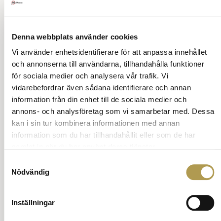
Det signalerar att värdfolket inte
engagerat sig.
Ställ en fråga om vett och etikett
Denna webbplats använder cookies
Tillbaka till innehåll
Vi använder enhetsidentifierare för att anpassa innehållet
och annonserna till användarna, tillhandahålla funktioner
Annons:
för sociala medier och analysera vår trafik. Vi
vidarebefordrar även sådana identifierare och annan
information från din enhet till de sociala medier och
annons- och analysföretag som vi samarbetar med. Dessa
kan i sin tur kombinera informationen med annan
information som du har tillhandahållit eller som de har
samlat in när du har använt deras tjänster.
Samtyckesval
Nödvändig
Inställningar