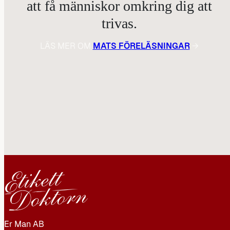
att få människor omkring dig att
trivas.
LÄS MER OM
MATS FÖRELÄSNINGAR
→
Er Man AB