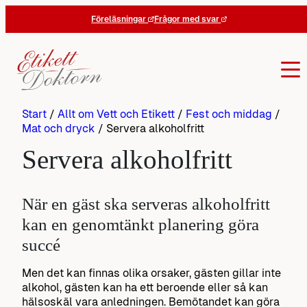
Hoppa
Föreläsningar
Frågor med svar
till
innehåll
Start
/
Allt om Vett och Etikett
/
Fest och middag
/
Mat och dryck
/
Servera alkoholfritt
Servera alkoholfritt
När en gäst ska serveras alkoholfritt
kan en genomtänkt planering göra
succé
Men det kan finnas olika orsaker, gästen gillar inte
alkohol, gästen kan ha ett beroende eller så kan
hälsoskäl vara anledningen. Bemötandet kan göra