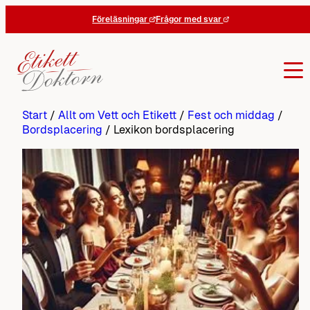
Hoppa
Föreläsningar
Frågor med svar
till
innehåll
Start
/
Allt om Vett och Etikett
/
Fest och middag
/
Bordsplacering
/
Lexikon bordsplacering