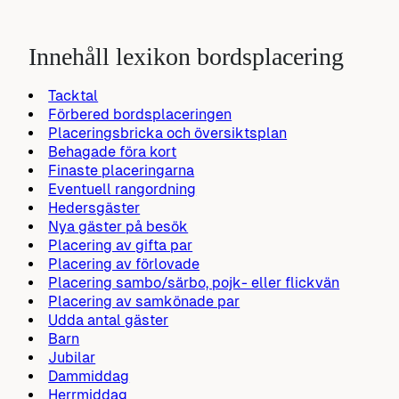
Innehåll lexikon bordsplacering
Tacktal
Förbered bordsplaceringen
Placeringsbricka och översiktsplan
Behagade föra kort
Finaste placeringarna
Eventuell rangordning
Hedersgäster
Nya gäster på besök
Placering av gifta par
Placering av förlovade
Placering sambo/särbo, pojk- eller flickvän
Placering av samkönade par
Udda antal gäster
Barn
Jubilar
Dammiddag
Herrmiddag