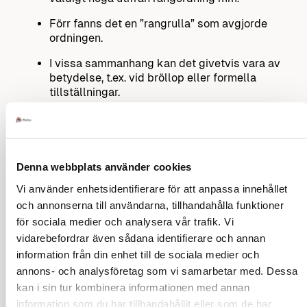
Förr fanns det en ”rangrulla” som avgjorde
ordningen.
I vissa sammanhang kan det givetvis vara av
betydelse, t.ex. vid bröllop eller formella
tillställningar.
Men i allmänhet placerar man idag gästerna till
en fest mer utifrån hur de passar ihop och hur
de suttit förr.
Denna webbplats använder cookies
Ställ en fråga om vett och etikett
Vi använder enhetsidentifierare för att anpassa innehållet
Tillbaka till innehåll
och annonserna till användarna, tillhandahålla funktioner
för sociala medier och analysera vår trafik. Vi
vidarebefordrar även sådana identifierare och annan
information från din enhet till de sociala medier och
Bordsplacering med hedersgäster
annons- och analysföretag som vi samarbetar med. Dessa
kan i sin tur kombinera informationen med annan
Hedersgäster ska man fortfarande vara noga
information som du har tillhandahållit eller som de har