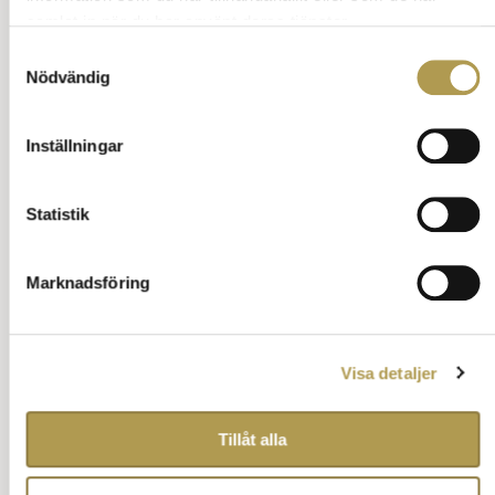
med att placera, det är ju just det de är – viktiga
samlat in när du har använt deras tjänster.
gäster!
Samtyckesval
Hedersgäster kan var de ni bjuder för första
Nödvändig
gången, det kan vara chefen eller en gammal
släkting.
Inställningar
Ställ en fråga om vett och etikett
Tillbaka till innehåll
Statistik
Marknadsföring
Annons:
Visa detaljer
Tillåt alla