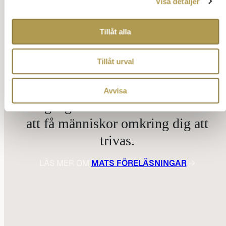
Visa detaljer
Tillåt alla
Tillåt urval
Avvisa
Framgångsrikt bemötande – konsten
att få människor omkring dig att
trivas.
LÄS MER OM
MATS FÖRELÄSNINGAR
→