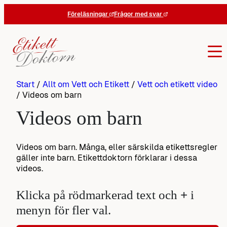
Hoppa
Föreläsningar
Frågor med svar
till
innehåll
Start
/
Allt om Vett och Etikett
/
Vett och etikett video
/
Videos om barn
Videos om barn
Videos om barn. Många, eller särskilda etikettsregler
gäller inte barn. Etikettdoktorn förklarar i dessa
videos.
Klicka på rödmarkerad text och
+
i
menyn för fler val.