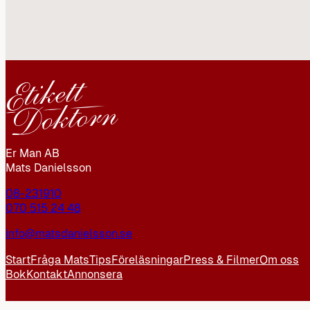
Er Man AB
Mats Danielsson
08-231910
070 515 24 48
info@matsdanielsson.se
Start
Fråga Mats
Tips
Föreläsningar
Press & Filmer
Om oss
Bok
Kontakt
Annonsera