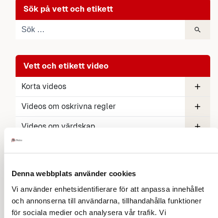
Sök på vett och etikett
Vett och etikett video
Korta videos
Värden lämnar sist
Videos om oskrivna regler
Dricka öl ur flaska
Kollegan luktar svett
Oskrivna etikettsregler
Videos om värdskap
Duka ett bord
Videos stora dagar
En objuden gäst
Videos om högtider +
Videos socialt och digitalt
Videos om Nobel +
Videos om student +
Videos om bröllop +
Denna webbplats använder cookies
Etikett på en toalett
Videos om bemötande
Digitalt möte
Sociala media vett och etikett
Filma andra personer
Vem ringer vem
Videos om mobiler +
Videos om restaurang +
Videos om resor +
Vi använder enhetsidentifierare för att anpassa innehållet
och annonserna till användarna, tillhandahålla funktioner
Patientens bemötande
Videos om artighet
Bemötande på arbetsplatsen
Bemötande som lyfter
Ett Hej i bemötandet
Föreläsning bemötande
Kundfokus med bemötande
Bemötande – tant Elin och hemligheten
för sociala medier och analysera vår trafik. Vi