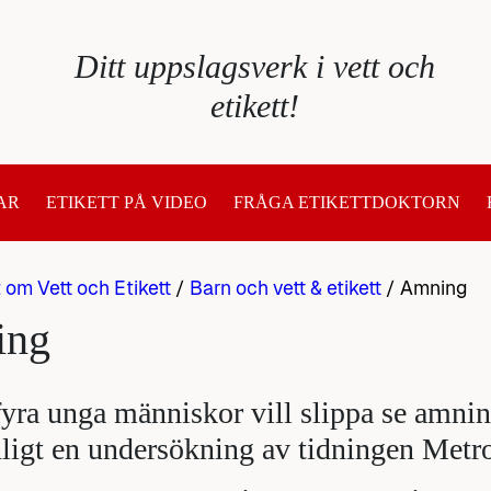
Ditt uppslagsverk i vett och
etikett!
AR
ETIKETT PÅ VIDEO
FRÅGA ETIKETTDOKTORN
t om Vett och Etikett
/
Barn och vett & etikett
/
Amning
ing
fyra unga människor vill slippa se amning
nligt en undersökning av tidningen Metr