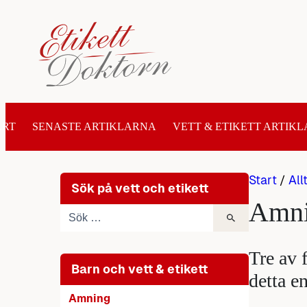
Hoppa
till
innehåll
ART
SENASTE ARTIKLARNA
VETT & ETIKETT ARTIKL
Start
/
All
Sök på vett och etikett
Amn
Tre av 
Barn och vett & etikett
detta e
Amning