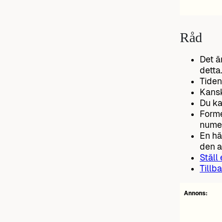
Råd
Det ä
detta
Tide
Kansk
Du ka
Forme
numer
En hä
den 
Ställ
Tillba
Annons: