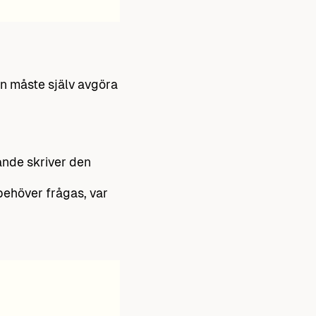
rn måste själv avgöra
ande skriver den
 behöver frågas, var