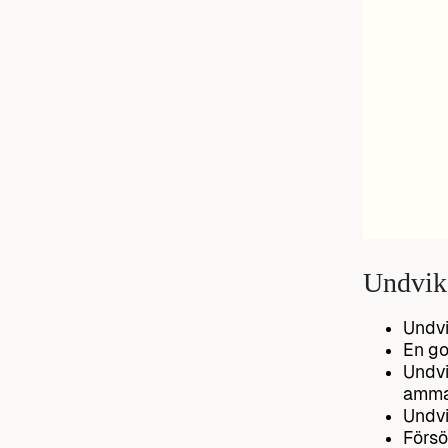
Undvik
Undvi
En go
Undvi
amman
Undvi
Försö