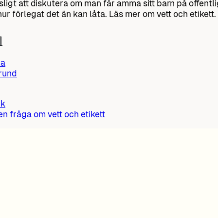
sligt att diskutera om man får amma sitt barn på offentli
ur förlegat det än kan låta. Läs mer om vett och etikett.
l
ra
rund
ik
 en fråga om vett och etikett