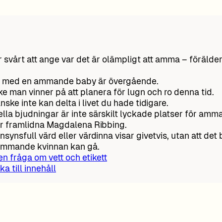
r svårt att ange var det är olämpligt att amma – förälde
.
n med en ammande baby är övergående.
e man vinner på att planera för lugn och ro denna tid.
nske inte kan delta i livet du hade tidigare.
lla bjudningar är inte särskilt lyckade platser för amm
 framlidna Magdalena Ribbing.
nsynsfull värd eller värdinna visar givetvis, utan att det
ammande kvinnan kan gå.
 en fråga om vett och etikett
ka till innehåll