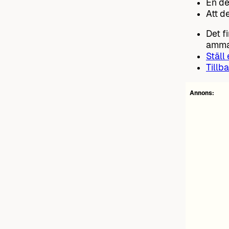
En de
Att d
Det f
amma
Ställ
Tillba
Annons: