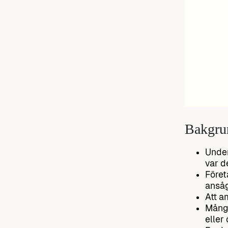
Bakgru
Under
var d
Föret
ansåg
Att a
Många
eller