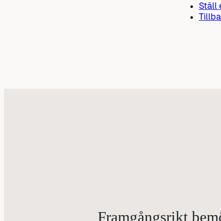
Ställ
Tillba
Framgångsrikt bemöt