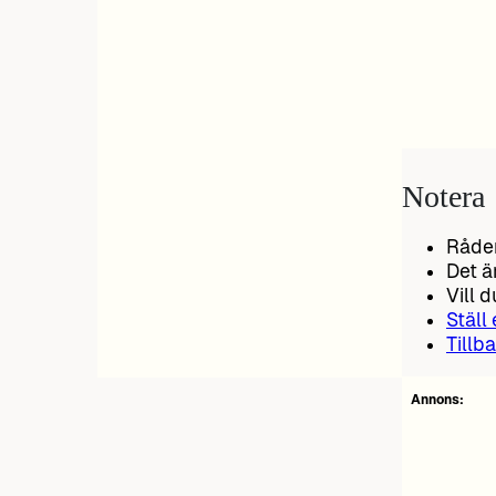
Notera
Råden
Det ä
Vill 
Ställ
Tillba
Annons: