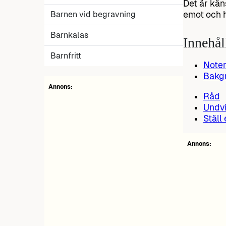
Det är kän
Barnen vid begravning
emot och h
Barnkalas
Innehål
Barnfritt
Note
Bakg
Annons:
Råd
Undv
Ställ
Annons: