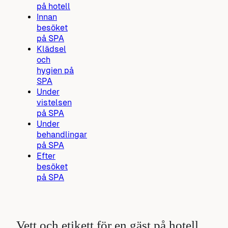
på hotell
Innan
besöket
på SPA
Klädsel
och
hygien på
SPA
Under
vistelsen
på SPA
Under
behandlingar
på SPA
Efter
besöket
på SPA
Vett och etikett för en gäst på hotell