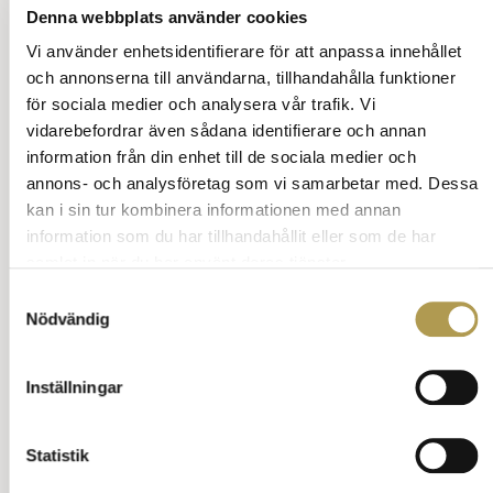
Att prata med dem direkt är givetvis artigt.
Denna webbplats använder cookies
Kan vara lite jobbigt om man inte riktigt vet vem
Vi använder enhetsidentifierare för att anpassa innehållet
som stör eller var de bor
Personalen sköter detta ofta väldigt bra, låt
och annonserna till användarna, tillhandahålla funktioner
dem ta hand om allt.
för sociala medier och analysera vår trafik. Vi
Ställ en fråga om vett och etikett
vidarebefordrar även sådana identifierare och annan
Tillbaka till innehåll
information från din enhet till de sociala medier och
annons- och analysföretag som vi samarbetar med. Dessa
kan i sin tur kombinera informationen med annan
information som du har tillhandahållit eller som de har
Annons:
samlat in när du har använt deras tjänster.
Samtyckesval
Nödvändig
Inställningar
Statistik