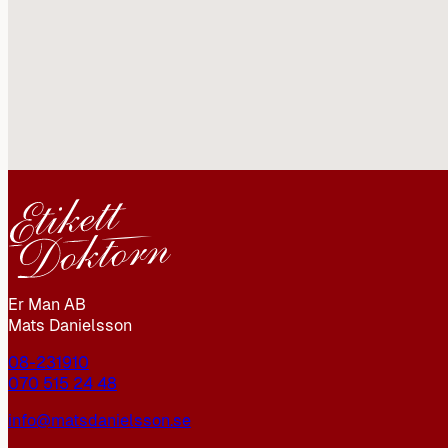
Er Man AB
Mats Danielsson
08-231910
070 515 24 48
info@matsdanielsson.se