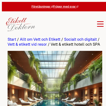
Hoppa
Föreläsningar
Frågor med svar
till
innehåll
Start
/
Allt om Vett och Etikett
/
Socialt och digitalt
/
Vett & etikett vid resor
/
Vett & etikett hotell och SPA