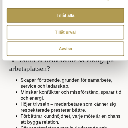
att införliva.”
“Deltagarna lämnade dagen med ökad
förståelse för hur de kan förbättra sin
Tillåt alla
kommunikation.”
Se fler filmer om bemötande
Läs mer om Mats Danielssons föreläsningar
Tillåt urval
Tillbaka till innehåll
Avvisa
💡 Varför är bemötande så viktigt på
arbetsplatsen?
Skapar förtroende, grunden för samarbete,
service och ledarskap.
Minskar konflikter och missförstånd, sparar tid
och energi.
Höjer trivseln – medarbetare som känner sig
respekterade presterar bättre.
Förbättrar kundnöjdhet, varje möte är en chans
att bygga relation.