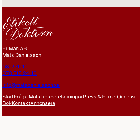
Er Man AB
Mats Danielsson
08-231910
070 515 24 48
info@matsdanielsson.se
Start
Fråga Mats
Tips
Föreläsningar
Press & Filmer
Om oss
Bok
Kontakt
Annonsera