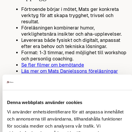
Förtroende börjar i mötet, Mats ger konkreta
verktyg för att skapa trygghet, trivsel och
resultat.
Föreläsningen kombinerar humor,
verklighetsnära insikter och aha-upplevelser.
Levereras både fysiskt och digitalt, anpassat
efter era behov och tekniska lösningar.
Format: 1-3 timmar, med möjlighet till workshop
och personlig coaching.
Se fler filmer om bemötande
Läs mer om Mats Danielssons föreläsningar
Tillbaka till innehåll
🏢 Målgrupper – från företag till
Denna webbplats använder cookies
offentlig sektor
Vi använder enhetsidentifierare för att anpassa innehållet
och annonserna till användarna, tillhandahålla funktioner
Företag
: Förbättra kundbemötande, intern
för sociala medier och analysera vår trafik. Vi
kommunikation och arbetsklimat.