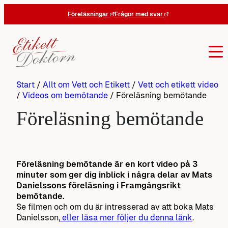
Hoppa
Föreläsningar
Frågor med svar
till
innehåll
Start
/
Allt om Vett och Etikett
/
Vett och etikett video
/
Videos om bemötande
/
Föreläsning bemötande
Föreläsning bemötande
Föreläsning bemötande är en kort video på 3
minuter som ger dig inblick i några delar av Mats
Danielssons föreläsning i Framgångsrikt
bemötande.
Se filmen och om du är intresserad av att boka Mats
Danielsson,
eller läsa mer följer du denna länk
.