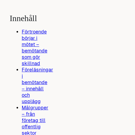
Innehåll
Förtroende
börjar i
mötet –
bemötande
som gör
skillnad
Föreläsningar
i
bemötande
– innehåll
och
upplägg
Målgrupper
– från
företag till
offentlig
sektor