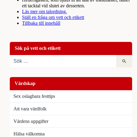
Hedersgästen, som bjuds in att tala av toastmaster, håller
ett tacktal vid slutet av desserten.
Läs mer om talordning.
Ställ en fråga om vett och etikett
Tillbaka till innehåll
Sök på vett och etikett
Värdskap
Sex oslagbara festtips
Att vara värdfolk
Värdens uppgifter
Hälsa välkomna