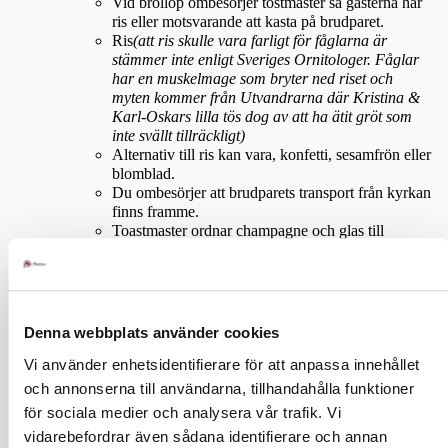
Vid bröllop ombesörjer tostmaster så gästerna har
ris eller motsvarande att kasta på brudparet.
Ris
(att ris skulle vara farligt för fåglarna är
stämmer inte enligt Sveriges Ornitologer. Fåglar
har en muskelmage som bryter ned riset och
myten kommer från Utvandrarna där Kristina &
Karl-Oskars lilla tös dog av att ha ätit gröt som
inte svällt tillräckligt)
Alternativ till ris kan vara, konfetti, sesamfrön eller
blomblad.
Du ombesörjer att brudparets transport från kyrkan
finns framme.
Toastmaster ordnar champagne och glas till
transporten.
Hen roar andra med att hänga konservburkar, skor
etc. under bilen brudparet ska åka i.
Toatmaster kan även fästa eventuella ballonger på
Denna webbplats använder cookies
bakluckan och givetvis skylt med texten
”Nygifta”
på.
Vi använder enhetsidentifierare för att anpassa innehållet
Vid bröllop, be brudparets föräldrar eller kanske
och annonserna till användarna, tillhandahålla funktioner
någon annan vän eller släkting utbringa
för sociala medier och analysera vår trafik. Vi
Brudparets skål.
vidarebefordrar även sådana identifierare och annan
Ställ en fråga om vett och etikett