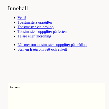
Innehåll
Vem?
Toastmasters uppgifter
Toastmaster vid bröllop
Toastmasters uppgifter på festen
Talare eller talordning
Läs mer om toastmasters uppgifter på bröllop
Ställ en fråga om vett och etikett
Annons: