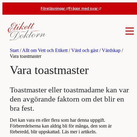
Hoppa
Föreläsningar
Frågor med svar
till
innehåll
Start
/
Allt om Vett och Etikett
/
Värd och gäst
/
Värdskap
/
Vara toastmaster
Vara toastmaster
Toastmaster eller toastmadame kan var
den avgörande faktorn om det blir en
bra fest.
Det kan vara en eller flera som har denna uppgift.
Förberedelserna kan aldrig bli för många, den som är
förberedd, blir uppskattad. Läs mer i artikeln.