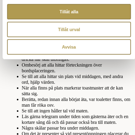
Tillåt alla
Tillåt urval
Toastmasters uppgifter på festen
Var först på plats och kolla att allt är under kontroll.
Avvisa
Hälsa tidiga gäster välkomna.
Planera att drinkar finns till alla, så de har något att
dricka när skål utbringas.
Ombesörj att alla hittar förteckningen över
bordsplaceringen.
Se till att alla hittar sin plats vid middagen, med andra
ord, hjälp värden.
När alla finns på plats markerar toastmaster att de kan
sätta sig.
Berätta, redan innan alla börjat äta, var toaletter finns, om
man får röka osv.
Se till att ingen håller tal vid maten.
Läs gärna telegram under tiden som gästerna äter och en
kortare sång då och då passar också bra till maten.
Några skålar passar bra under middagen.
Om det är presenter så vid presentöppningen placerar du