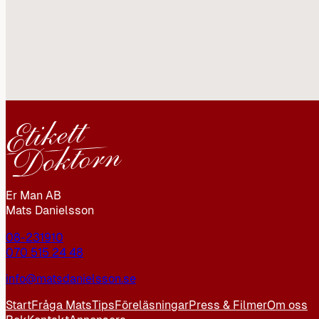
Er Man AB
Mats Danielsson
08-231910
070 515 24 48
info@matsdanielsson.se
Start
Fråga Mats
Tips
Föreläsningar
Press & Filmer
Om oss