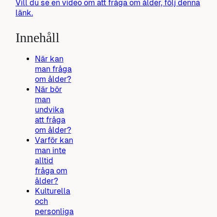
Vill du se en video om att fråga om ålder, följ denna
länk.
Innehåll
När kan
man fråga
om ålder?
När bör
man
undvika
att fråga
om ålder?
Varför kan
man inte
alltid
fråga om
ålder?
Kulturella
och
personliga