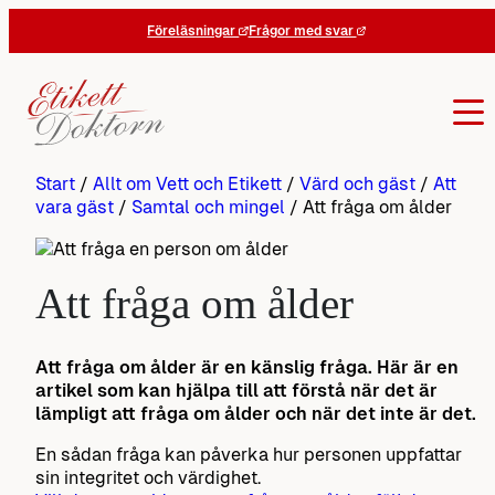
Hoppa
Föreläsningar
Frågor med svar
till
innehåll
Start
/
Allt om Vett och Etikett
/
Värd och gäst
/
Att
vara gäst
/
Samtal och mingel
/
Att fråga om ålder
Att fråga om ålder
Att fråga om ålder är en känslig fråga. Här är en
artikel som kan hjälpa till att förstå när det är
lämpligt att fråga om ålder och när det inte är det.
En sådan fråga kan påverka hur personen uppfattar
sin integritet och värdighet.