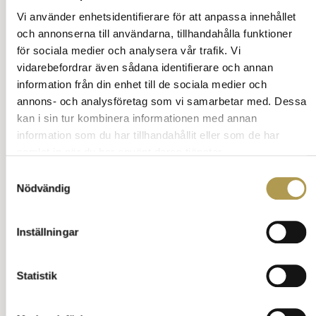
Ställ en fråga om vett och etikett.
Vi använder enhetsidentifierare för att anpassa innehållet
Tillbaka till innehåll.
och annonserna till användarna, tillhandahålla funktioner
för sociala medier och analysera vår trafik. Vi
vidarebefordrar även sådana identifierare och annan
information från din enhet till de sociala medier och
Kulturer där man inte ska fråga om
annons- och analysföretag som vi samarbetar med. Dessa
ålder
kan i sin tur kombinera informationen med annan
information som du har tillhandahållit eller som de har
Det finns flera kulturer där det anses vara ofint
samlat in när du har använt deras tjänster.
eller opassande att fråga om en persons ålder,
Samtyckesval
eftersom det kan uppfattas som påträngande
Nödvändig
eller obekvämt.
Västvärlden
.I många västerländska länder,
såsom USA, Kanada, Storbritannien och delar av
Inställningar
Europa, anses det ofta vara ohövligt att fråga
direkt om någons ålder, särskilt om personen är
äldre eller i en professionell miljö.
Statistik
Detta kan bero på känslighet kring
åldersdiskriminering och integritetsfrågor.
Mellanöstern
. I vissa kulturer i Mellanöstern,