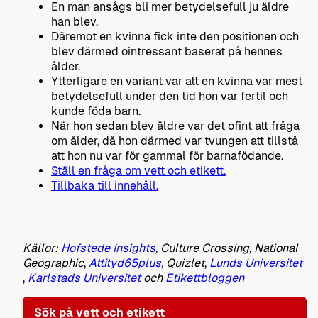
En man ansågs bli mer betydelsefull ju äldre
han blev.
Däremot en kvinna fick inte den positionen och
blev därmed ointressant baserat på hennes
ålder.
Ytterligare en variant var att en kvinna var mest
betydelsefull under den tid hon var fertil och
kunde föda barn.
När hon sedan blev äldre var det ofint att fråga
om ålder, då hon därmed var tvungen att tillstå
att hon nu var för gammal för barnafödande.
Ställ en fråga om vett och etikett.
Tillbaka till innehåll.
Källor:
Hofstede Insights
, Culture Crossing, National
Geographic
,
Attityd65plus,
Quizlet
,
Lunds Universitet
,
Karlstads Universitet
och
Etikettbloggen
Sök på vett och etikett