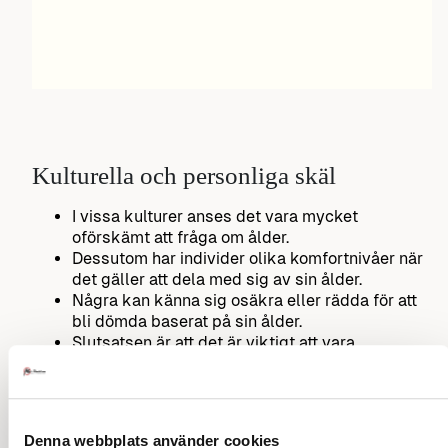
Kulturella och personliga skäl
I vissa kulturer anses det vara mycket
oförskämt att fråga om ålder.
Dessutom har individer olika komfortnivåer när
det gäller att dela med sig av sin ålder.
Några kan känna sig osäkra eller rädda för att
bli dömda baserat på sin ålder.
Slutsatsen är att det är viktigt att vara
medveten om kontexten (sammanhanget) och
individens känslor när man överväger att fråga
om ålder.
Respekt och taktfullhet bör alltid vara
Denna webbplats använder cookies
ledstjärnan i dessa situationer.