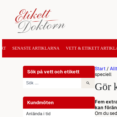
Hoppa
till
innehåll
ART
SENASTE ARTIKLARNA
VETT & ETIKETT ARTIKL
Start
/
All
Sök på vett och etikett
speciell
Gör k
Fem extra
Kundmöten
kan förän
Om du seda
Anlända i tid