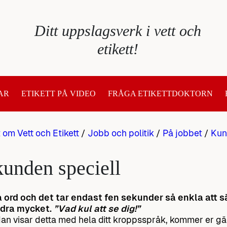
Ditt uppslagsverk i vett och
etikett!
AR
ETIKETT PÅ VIDEO
FRÅGA ETIKETTDOKTORN
t om Vett och Etikett
/
Jobb och politik
/
På jobbet
/
Kun
unden speciell
 ord och det tar endast fen sekunder så enkla att s
dra mycket.
”Vad kul att se dig!”
n visar detta med hela ditt kroppsspråk, kommer er gäst 