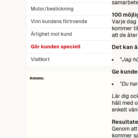
samarbete
Mutor/bestickning
100 möjli
Varje dag 
Vinn kundens förtroende
kommer til
Ärlighet mot kund
att de åte
Gör kunden speciell
Det kan ä
Visitkort
”Jag hö
Ge kunden
Annons:
”Du har 
Lär dig ock
håll med o
enkelt vänl
Resultate
Genom att 
kommer sa