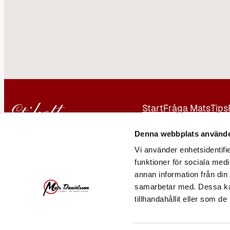
Start
Fråga Mats
Tips
Kontakt
Annonsera
Denna webbplats använde
Vi använder enhetsidentifie
Er Man AB
funktioner för sociala medi
Mats Danielsson
annan information från din
samarbetar med. Dessa kan
08-231910
tillhandahållit eller som d
070 515 24 48
info@matsdanielsson.se