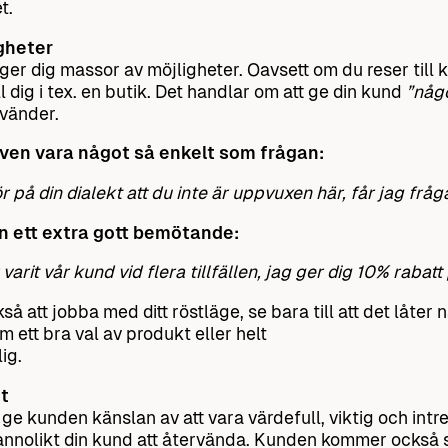
t.
gheter
ger dig massor av möjligheter. Oavsett om du reser till
l dig i tex. en butik. Det handlar om att ge din kund
”någo
rvänder.
ven vara något så enkelt som frågan:
r på din dialekt att du inte är uppvuxen här, får jag fr
 ett extra gott bemötande:
varit vår kund vid flera tillfällen, jag ger dig 10% rabatt
så att jobba med ditt röstläge, se bara till att det låter 
m ett bra val av produkt eller helt
ig.
t
ge kunden känslan av att vara värdefull, viktig och intr
nnolikt din kund att återvända. Kunden kommer också 