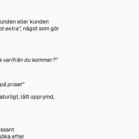
 kunden eller kunden
t extra”
, något som gör
åga varifrån du kommer?”
 på priset”
naturligt, lått upprymd,
essant
söka efter