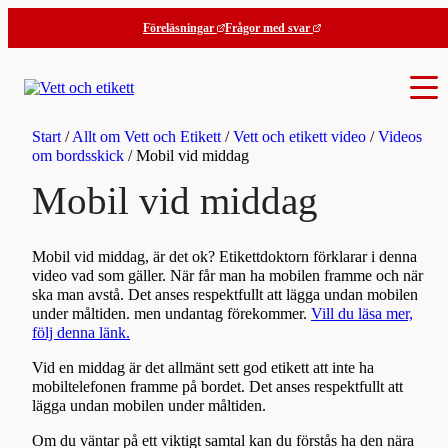
Hoppa
Föreläsningar
Frågor med svar
till
innehåll
Start
/
Allt om Vett och Etikett
/
Vett och etikett video
/
Videos
om bordsskick
/
Mobil vid middag
Mobil vid middag
Mobil vid middag, är det ok? Etikettdoktorn förklarar i denna
video vad som gäller. När får man ha mobilen framme och när
ska man avstå. Det anses respektfullt att lägga undan mobilen
under måltiden. men undantag förekommer.
Vill du läsa mer,
följ denna länk.
Vid en middag är det allmänt sett god etikett att inte ha
mobiltelefonen framme på bordet. Det anses respektfullt att
lägga undan mobilen under måltiden.
Om du väntar på ett viktigt samtal kan du förstås ha den nära