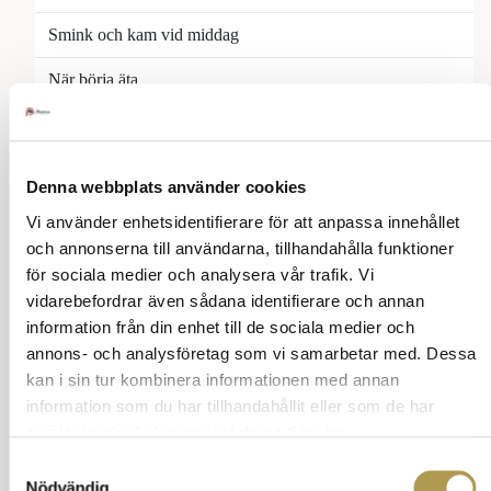
Smink och kam vid middag
När börja äta
Vett och etikett med bestick
Till bords
Denna webbplats använder cookies
Hur använda servetten
Vi använder enhetsidentifierare för att anpassa innehållet
och annonserna till användarna, tillhandahålla funktioner
Drick inte ur flaskan
för sociala medier och analysera vår trafik. Vi
vidarebefordrar även sådana identifierare och annan
När får man börja äta
information från din enhet till de sociala medier och
När börja äta en smart lista
annons- och analysföretag som vi samarbetar med. Dessa
kan i sin tur kombinera informationen med annan
Be om salt eller ketchup
information som du har tillhandahållit eller som de har
samlat in när du har använt deras tjänster.
Bordsskick
Samtyckesval
Middag och toalettbesök
Börja äta
Gaffel i höger hand
Till bords
Nödvändig