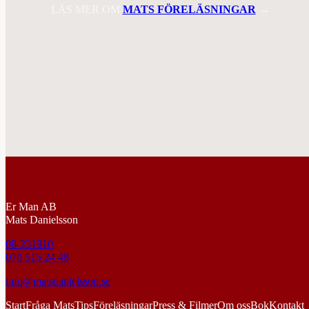
LÄS MER OM
MATS FÖRELÄSNINGAR
→
Er Man AB
Mats Danielsson
08-231910
070 515 24 48
info@matsdanielsson.se
Start
Fråga Mats
Tips
Föreläsningar
Press & Filmer
Om oss
Bok
Kontakt