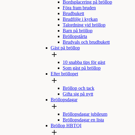
Bordsplacering på bröllop
Föra fram bruden
Brudbukett
Brudfölje i kyrkan
Talordning vid bröllop
Barn på bröllop
Bröllopstårta
Brudvals och brudbukett
Gäst på bröllop
10 snabba tips för gäst
Som gäst på bröllop
Efter bröllopet
Bröllop och tack
Gifta sig på nytt
Bröllopsdagar
Bröllopsdagar jubileum
Bröllopsdagar en lista
Bröllop HBTQI