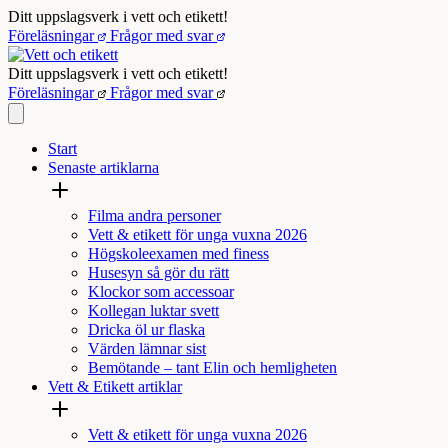
Hoppa
Ditt uppslagsverk i vett och etikett!
till
Föreläsningar
Frågor med svar
innehåll
Ditt uppslagsverk i vett och etikett!
Föreläsningar
Frågor med svar
Start
Senaste artiklarna
Filma andra personer
Vett & etikett för unga vuxna 2026
Högskoleexamen med finess
Husesyn så gör du rätt
Klockor som accessoar
Kollegan luktar svett
Dricka öl ur flaska
Värden lämnar sist
Bemötande – tant Elin och hemligheten
Vett & Etikett artiklar
Vett & etikett för unga vuxna 2026