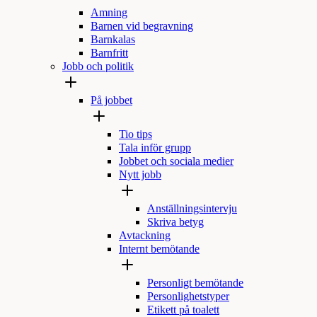
Amning
Barnen vid begravning
Barnkalas
Barnfritt
Jobb och politik
På jobbet
Tio tips
Tala inför grupp
Jobbet och sociala medier
Nytt jobb
Anställningsintervju
Skriva betyg
Avtackning
Internt bemötande
Personligt bemötande
Personlighetstyper
Etikett på toalett