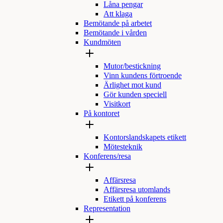
Låna pengar
Att klaga
Bemötande på arbetet
Bemötande i vården
Kundmöten
Mutor/bestickning
Vinn kundens förtroende
Ärlighet mot kund
Gör kunden speciell
Visitkort
På kontoret
Kontorslandskapets etikett
Mötesteknik
Konferens/resa
Affärsresa
Affärsresa utomlands
Etikett på konferens
Representation