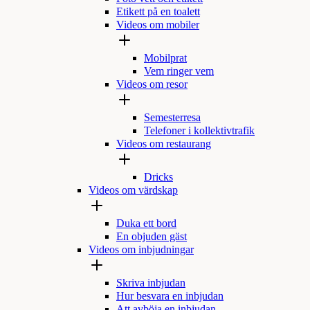
Etikett på en toalett
Videos om mobiler
Mobilprat
Vem ringer vem
Videos om resor
Semesterresa
Telefoner i kollektivtrafik
Videos om restaurang
Dricks
Videos om värdskap
Duka ett bord
En objuden gäst
Videos om inbjudningar
Skriva inbjudan
Hur besvara en inbjudan
Att avböja en inbjudan