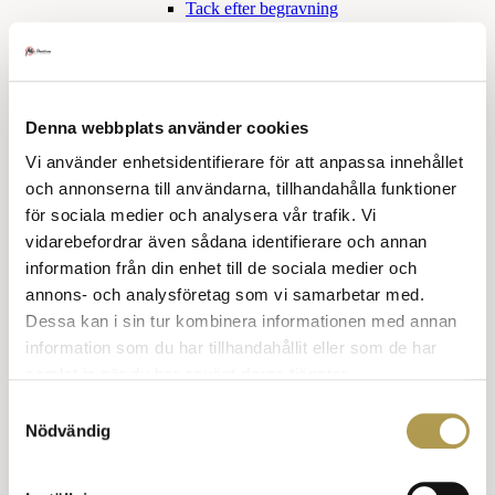
Tack efter begravning
Sorgetid
Skilsmässa
Tröstande ord
Klädkoder
Denna webbplats använder cookies
Snabbkurs klädkoder
Vi använder enhetsidentifierare för att anpassa innehållet
Högtidsdräkt och frack
och annonserna till användarna, tillhandahålla funktioner
för sociala medier och analysera vår trafik. Vi
Frack
Balklänning
vidarebefordrar även sådana identifierare och annan
Smoking och aftonklänning
information från din enhet till de sociala medier och
annons- och analysföretag som vi samarbetar med.
Smoking för honom
Dessa kan i sin tur kombinera informationen med annan
Smoking eller aftonklänning
information som du har tillhandahållit eller som de har
Mörk kostym och klänning
samlat in när du har använt deras tjänster.
Samtyckesval
Mörk kostym, han
Nödvändig
Mörk kostym, hon
Kavaj hon och han