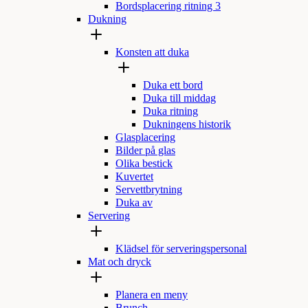
Bordsplacering ritning 3
Dukning
Konsten att duka
Duka ett bord
Duka till middag
Duka ritning
Dukningens historik
Glasplacering
Bilder på glas
Olika bestick
Kuvertet
Servettbrytning
Duka av
Servering
Klädsel för serveringspersonal
Mat och dryck
Planera en meny