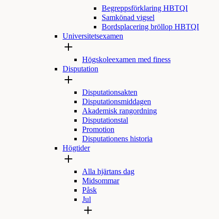
Begreppsförklaring HBTQI
Samkönad vigsel
Bordsplacering bröllop HBTQI
Universitetsexamen
Högskoleexamen med finess
Disputation
Disputationsakten
Disputationsmiddagen
Akademisk rangordning
Disputationstal
Promotion
Disputationens historia
Högtider
Alla hjärtans dag
Midsommar
Påsk
Jul