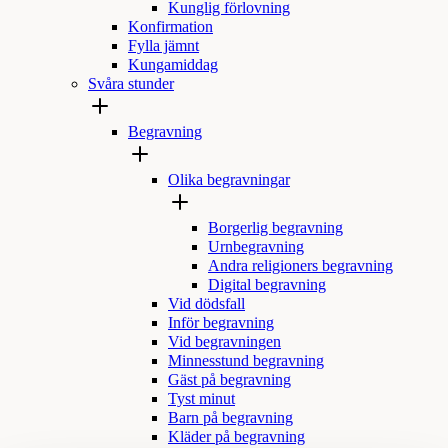
Kunglig förlovning
Konfirmation
Fylla jämnt
Kungamiddag
Svåra stunder
Begravning
Olika begravningar
Borgerlig begravning
Urnbegravning
Andra religioners begravning
Digital begravning
Vid dödsfall
Inför begravning
Vid begravningen
Minnesstund begravning
Gäst på begravning
Tyst minut
Barn på begravning
Kläder på begravning