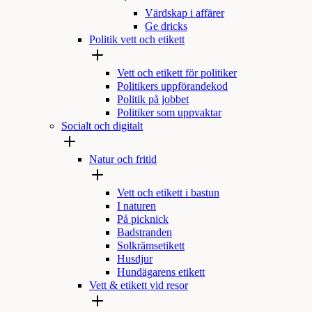
Värdskap i affärer
Ge dricks
Politik vett och etikett
Vett och etikett för politiker
Politikers uppförandekod
Politik på jobbet
Politiker som uppvaktar
Socialt och digitalt
Natur och fritid
Vett och etikett i bastun
I naturen
På picknick
Badstranden
Solkrämsetikett
Husdjur
Hundägarens etikett
Vett & etikett vid resor