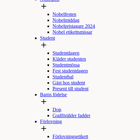
Nobelfesten
Nobelmiddag
Nobelpristagare 2024
Nobel etikettsmissar
Student
Studentdagen
Kläder studenten
Studentmössa
Fest studentdagen
Studentbal
Gäst hos student
Present till student
Barns födelse
Dop
Gudförälder fadder
Förlovning
Förlovningsetikett