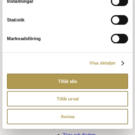
Inställningar
Klädkod Kavaj för honom
Klädkod Kavaj för henne
Övriga kläder
Statistik
Finare vardag
Jaquette
Marknadsföring
Förmiddagsdräkt
Blazer eller udda kavaj
Cocktail klädsel
Frockcoat
Klädkoder för barn
Visa detaljer
Utlandets klädkoder
Påhittade klädkoder
Tillåt alla
Obegripliga klädkoder
Kom som du är
Tillåt urval
Sommarfin
Tillbehör klädkoder
Avvisa
För henne