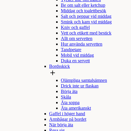
Be om salt eller ketchup
Middag och toalettbesök
Salt och peppar vid middag
Smink och kam vid middag
Kniv och gaffel
Vett och etikett med bestick
Allt om servetten
Hur använda servetten
Tandpetare
Mobil vid middag
Duka en servett
Bordsskick
Olämpliga samtalsämnen
Drick inte ur flaskan
Börja äta
Skåla
Äta soppa
Äta amerikanskt
Gaffel i höger hand
Armbågar på bordet
När börja äta
Resa sig