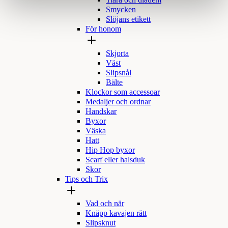
Tiara och diadem
Smycken
Slöjans etikett
För honom
Skjorta
Väst
Slipsnål
Bälte
Klockor som accessoar
Medaljer och ordnar
Handskar
Byxor
Väska
Hatt
Hip Hop byxor
Scarf eller halsduk
Skor
Tips och Trix
Vad och när
Knäpp kavajen rätt
Slipsknut