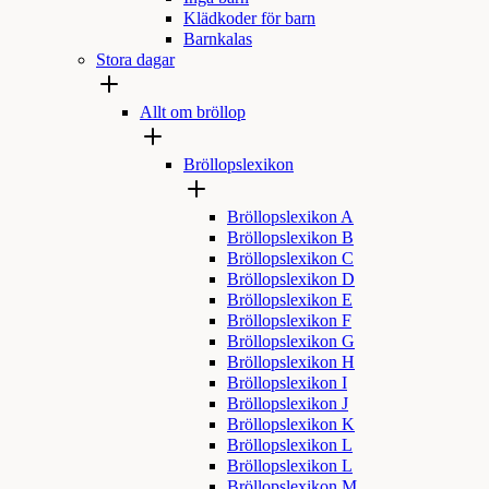
Klädkoder för barn
Barnkalas
Stora dagar
Allt om bröllop
Bröllopslexikon
Bröllopslexikon A
Bröllopslexikon B
Bröllopslexikon C
Bröllopslexikon D
Bröllopslexikon E
Bröllopslexikon F
Bröllopslexikon G
Bröllopslexikon H
Bröllopslexikon I
Bröllopslexikon J
Bröllopslexikon K
Bröllopslexikon L
Bröllopslexikon L
Bröllopslexikon M