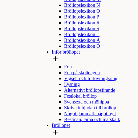
Bröllopslexikon N
Bröllopslexikon O
Bröllopslexikon P
Bröllopslexikon R
Bröllopslexikon S
Bröllopslexikon T
Bröllopslexikon Å
Bröllopslexikon Ö
Inför bröllopet
Fria
Fria på skottdagen
Vigsel- och förlovningsring
Lysning
Alternativt bröllopsfirande
Festlokal bröllop
Svensexa och möhippa
Skriva inbjudan till bröllop
Något gammalt, något nytt
Bestman, tärna och marskalk
Bröllopet