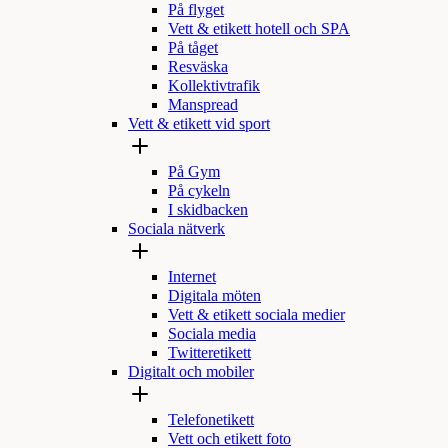
På flyget
Vett & etikett hotell och SPA
På tåget
Resväska
Kollektivtrafik
Manspread
Vett & etikett vid sport
På Gym
På cykeln
I skidbacken
Sociala nätverk
Internet
Digitala möten
Vett & etikett sociala medier
Sociala media
Twitteretikett
Digitalt och mobiler
Telefonetikett
Vett och etikett foto