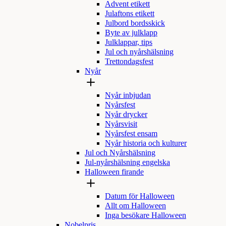
Advent etikett
Julaftons etikett
Julbord bordsskick
Byte av julklapp
Julklappar, tips
Jul och nyårshälsning
Trettondagsfest
Nyår
Nyår inbjudan
Nyårsfest
Nyår drycker
Nyårsvisit
Nyårsfest ensam
Nyår historia och kulturer
Jul och Nyårshälsning
Jul-nyårshälsning engelska
Halloween firande
Datum för Halloween
Allt om Halloween
Inga besökare Halloween
Nobelpris