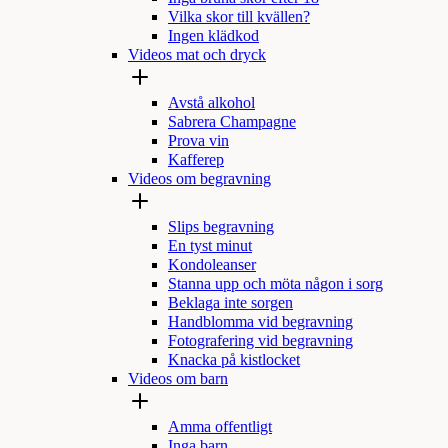
Vilka skor till kvällen?
Ingen klädkod
Videos mat och dryck
Avstå alkohol
Sabrera Champagne
Prova vin
Kafferep
Videos om begravning
Slips begravning
En tyst minut
Kondoleanser
Stanna upp och möta någon i sorg
Beklaga inte sorgen
Handblomma vid begravning
Fotografering vid begravning
Knacka på kistlocket
Videos om barn
Amma offentligt
Inga barn