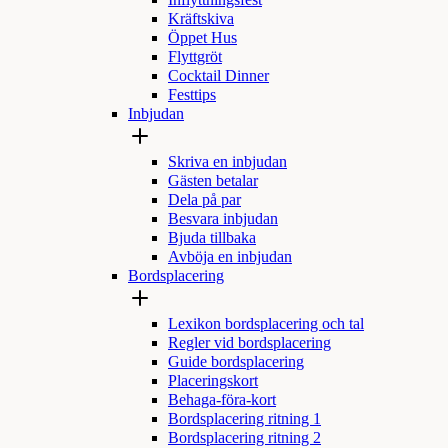
Inflyttningsfest
Kräftskiva
Öppet Hus
Flyttgröt
Cocktail Dinner
Festtips
Inbjudan
Skriva en inbjudan
Gästen betalar
Dela på par
Besvara inbjudan
Bjuda tillbaka
Avböja en inbjudan
Bordsplacering
Lexikon bordsplacering och tal
Regler vid bordsplacering
Guide bordsplacering
Placeringskort
Behaga-föra-kort
Bordsplacering ritning 1
Bordsplacering ritning 2