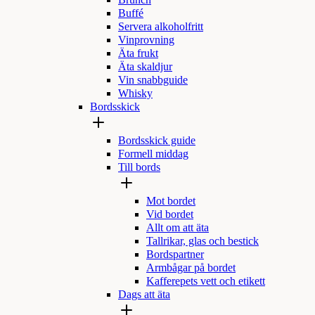
Brunch
Buffé
Servera alkoholfritt
Vinprovning
Äta frukt
Äta skaldjur
Vin snabbguide
Whisky
Bordsskick
Bordsskick guide
Formell middag
Till bords
Mot bordet
Vid bordet
Allt om att äta
Tallrikar, glas och bestick
Bordspartner
Armbågar på bordet
Kafferepets vett och etikett
Dags att äta