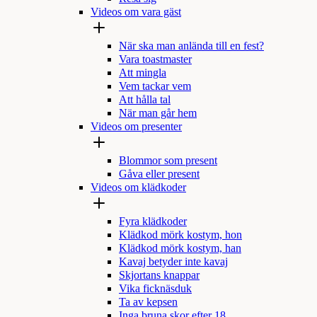
Videos om vara gäst
När ska man anlända till en fest?
Vara toastmaster
Att mingla
Vem tackar vem
Att hålla tal
När man går hem
Videos om presenter
Blommor som present
Gåva eller present
Videos om klädkoder
Fyra klädkoder
Klädkod mörk kostym, hon
Klädkod mörk kostym, han
Kavaj betyder inte kavaj
Skjortans knappar
Vika ficknäsduk
Ta av kepsen
Inga bruna skor efter 18