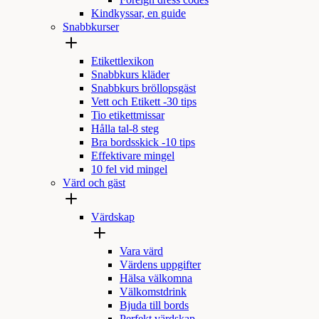
Foreign dress codes
Kindkyssar, en guide
Snabbkurser
Etikettlexikon
Snabbkurs kläder
Snabbkurs bröllopsgäst
Vett och Etikett -30 tips
Tio etikettmissar
Hålla tal-8 steg
Bra bordsskick -10 tips
Effektivare mingel
10 fel vid mingel
Värd och gäst
Värdskap
Vara värd
Värdens uppgifter
Hälsa välkomna
Välkomstdrink
Bjuda till bords