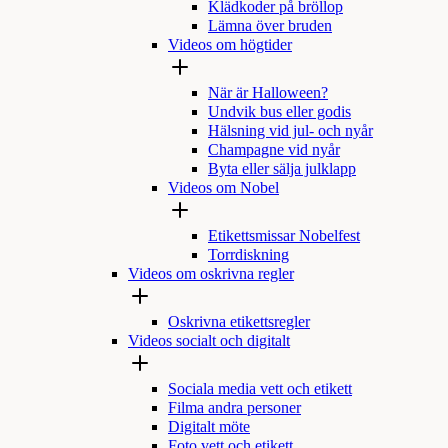
Klädkoder på bröllop
Lämna över bruden
Videos om högtider
När är Halloween?
Undvik bus eller godis
Hälsning vid jul- och nyår
Champagne vid nyår
Byta eller sälja julklapp
Videos om Nobel
Etikettsmissar Nobelfest
Torrdiskning
Videos om oskrivna regler
Oskrivna etikettsregler
Videos socialt och digitalt
Sociala media vett och etikett
Filma andra personer
Digitalt möte
Foto vett och etikett