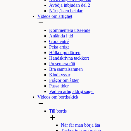
Avböja inbjudan del 2
När gästen betalar
Videos om artighet
Kommentera utseende
Anlända i tid
Göra entré
Peka artigt
Hålla upp dörren
Handskrivna tackkort
Presentera rätt
Bra samtalsämnen
Kindkyssar
Frågor om ålder
Passa tider
Vad en artig aldrig säger
Videos om bordsskick
Till bords
När får man börja äta
Tycker inte om maten