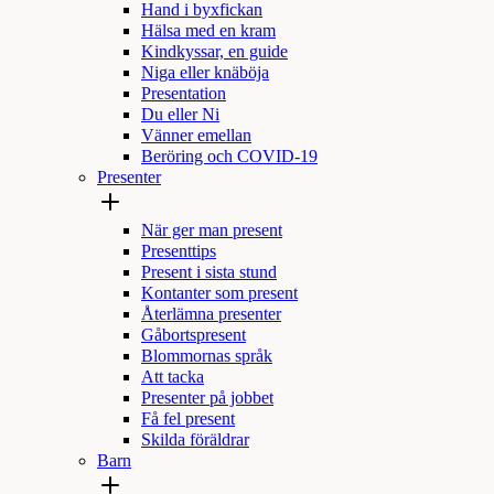
Hand i byxfickan
Hälsa med en kram
Kindkyssar, en guide
Niga eller knäböja
Presentation
Du eller Ni
Vänner emellan
Beröring och COVID-19
Presenter
När ger man present
Presenttips
Present i sista stund
Kontanter som present
Återlämna presenter
Gåbortspresent
Blommornas språk
Att tacka
Presenter på jobbet
Få fel present
Skilda föräldrar
Barn