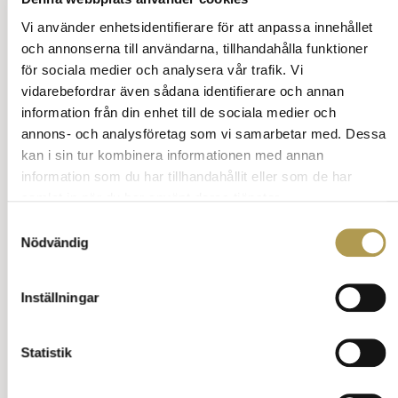
väljer dig framför andra.
Eller tror chefen att du försöker få lite
Vi använder enhetsidentifierare för att anpassa innehållet
bättre förmåner?
och annonserna till användarna, tillhandahålla funktioner
Någon som inte fick present och
för sociala medier och analysera vår trafik. Vi
misstolkade detta istället för att unna den
vidarebefordrar även sådana identifierare och annan
den som fick.
information från din enhet till de sociala medier och
Ställ en fråga om vett och etikett
annons- och analysföretag som vi samarbetar med. Dessa
Tillbaka till innehåll
kan i sin tur kombinera informationen med annan
information som du har tillhandahållit eller som de har
Annons:
samlat in när du har använt deras tjänster.
Samtyckesval
Nödvändig
Inställningar
Statistik