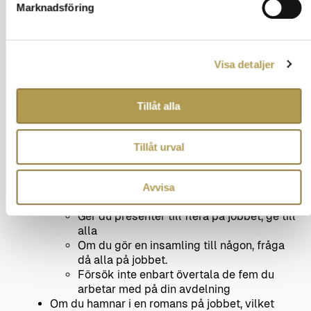
Marknadsföring
Visa detaljer
Tillåt alla
Tillåt urval
Tänk på
Avvisa
Skicka gärna ett grattiskort till din chef.
Ger du presenter till flera på jobbet, ge till
alla
Om du gör en insamling till någon, fråga
då alla på jobbet.
Försök inte enbart övertala de fem du
arbetar med på din avdelning
Om du hamnar i en romans på jobbet, vilket