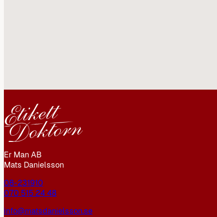
Er Man AB
Mats Danielsson
08-231910
070 515 24 48
info@matsdanielsson.se