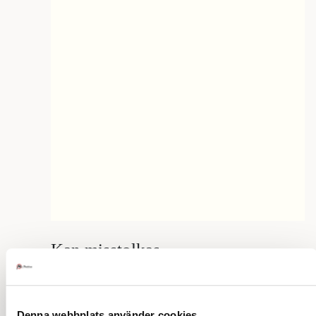
Kan misstolkas
Risken finns att någon tror att du vill vara
inställsam.
Få lite bättre service eller dina kunder
Denna webbplats använder cookies