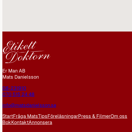
Er Man AB
Mats Danielsson
08-231910
070 515 24 48
info@matsdanielsson.se
Start
Fråga Mats
Tips
Föreläsningar
Press & Filmer
Om oss
Bok
Kontakt
Annonsera