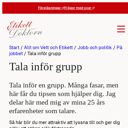
Hoppa
Föreläsningar
Frågor med svar
till
innehåll
Start
/
Allt om Vett och Etikett
/
Jobb och politik
/
På
jobbet
/
Tala inför grupp
Tala inför grupp
Tala inför en grupp. Många fasar, men
här får du tipsen som hjälper dig. Jag
delar här med mig av mina 25 års
erfarenheter som talare.
Så här blir du mer attraktiv att lyssna till och ger dig