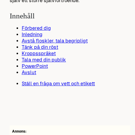
själv ett större självförtroende.
Innehåll
Förbered dig
Inledning
Avstå floskler, tala begripligt
Tänk på din röst
Kroppsspråket
Tala med din publik
PowerPoint
Avslut
Ställ en fråga om vett och etikett
Annons: