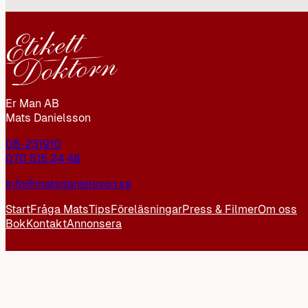
Er Man AB
Mats Danielsson
08-231910
070 515 24 48
info@matsdanielsson.se
Start
Fråga Mats
Tips
Föreläsningar
Press & Filmer
Om oss
Bok
Kontakt
Annonsera