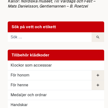
Källor: Nordiska museet, Till Vardags och Fest –
Mats Danielsson, Gentlemannen – B. Roetzel
Sök på vett och etikett
Tillbehör klädkoder
Klockor som accessoar
För honom
Skjorta
För henne
Slipsnål
Bälte
Väst
Smycken
Medaljer och ordnar
Tiara och diadem
Slöjans etikett
Handskar