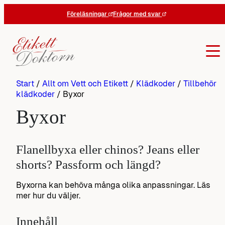
Hoppa
Föreläsningar
Frågor med svar
till
innehåll
Start
/
Allt om Vett och Etikett
/
Klädkoder
/
Tillbehör
klädkoder
/
Byxor
Byxor
Flanellbyxa eller chinos? Jeans eller
shorts? Passform och längd?
Byxorna kan behöva många olika anpassningar. Läs
mer hur du väljer.
Innehåll