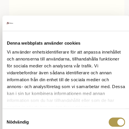
Denna webbplats använder cookies
Vi använder enhetsidentifierare för att anpassa innehållet
och annonserna till användarna, tillhandahålla funktioner
för sociala medier och analysera vår trafik. Vi
vidarebefordrar även sådana identifierare och annan
information från din enhet till de sociala medier och
annons- och analysföretag som vi samarbetar med. Dessa
Chinos
kan i sin tur kombinera informationen med annan
information som du har tillhandahållit eller som de har
En kommendör för engelsmän i Indien kom på
samlat in när du har använt deras tjänster.
att färga vita uniformer med kaffe, curry och
Samtyckesval
mullbärssaft.
Nödvändig
Då klarade de smutsen bättre. Indierna döpte