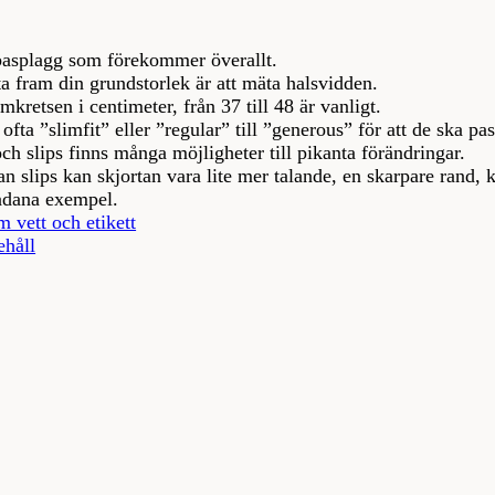
 basplagg som förekommer överallt.
 ta fram din grundstorlek är att mäta halsvidden.
kretsen i centimeter, från 37 till 48 är vanligt.
fta ”slimfit” eller ”regular” till ”generous” för att de ska pas
ch slips finns många möjligheter till pikanta förändringar.
n slips kan skjortan vara lite mer talande, en skarpare rand, k
ådana exempel.
m vett och etikett
ehåll