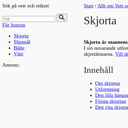
Sök på vett och etikett
Start
/
Allt om Vett o
Skjorta
För honom
Skjorta
Slipsnål
Skjorta är mannens 
Bälte
I sin nuvarande utfor
Väst
skjortärmarna.
Vill d
Annons:
Innehåll
Om skjortor
Utformning
Den lilla hängar
Första skjortan
Den vita skjort