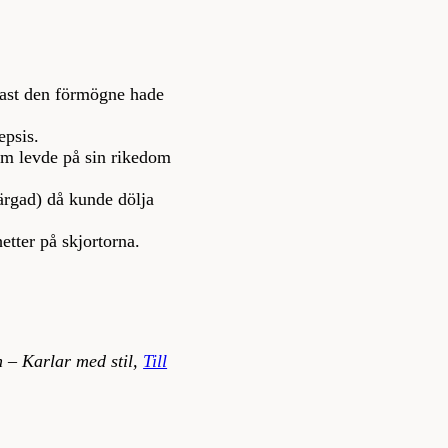
ndast den förmögne hade
epsis.
om levde på sin rikedom
ärgad) då kunde dölja
tter på skjortorna.
 – Karlar med stil,
Till