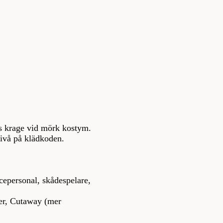
ns krage vid mörk kostym.
nivå på klädkoden.
cepersonal, skådespelare,
der, Cutaway (mer