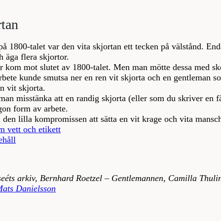
rtan
t på 1800-talet var den vita skjortan ett tecken på välstånd. E
h äga flera skjortor.
r kom mot slutet av 1800-talet. Men man mötte dessa med sk
rbete kunde smutsa ner en ren vit skjorta och en gentleman s
 vit skjorta.
n misstänka att en randig skjorta (eller som du skriver en f
ågon form av arbete.
en lilla kompromissen att sätta en vit krage och vita mansche
m vett och etikett
ehåll
eéts arkiv, Bernhard Roetzel – Gentlemannen, Camilla Thulin
Mats Danielsson