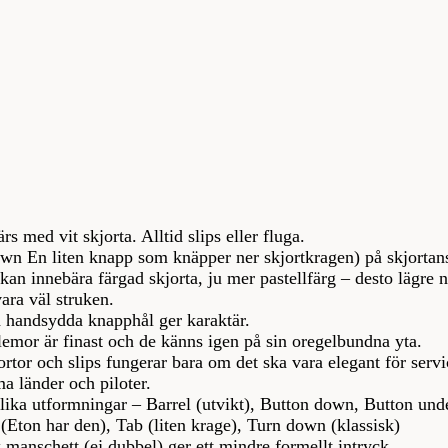
 med vit skjorta. Alltid slips eller fluga.
wn En liten knapp som knäpper ner skjortkragen) på skjorta
an innebära färgad skjorta, ju mer pastellfärg – desto lägre 
ara väl struken.
h handsydda knapphål ger karaktär.
emor är finast och de känns igen på sin oregelbundna yta.
rtor och slips fungerar bara om det ska vara elegant för servi
ma länder och piloter.
olika utformningar – Barrel (utvikt), Button down, Button un
 (Eton har den), Tab (liten krage), Turn down (klassisk)
 manschett (ej dubbel) ger ett mindre formellt intryck.