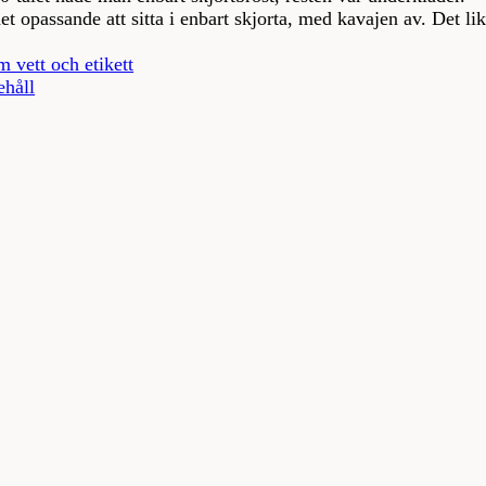
t opassande att sitta i enbart skjorta, med kavajen av. Det likn
m vett och etikett
ehåll