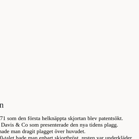
an
871 som den första helknäppta skjortan blev patentsökt.
 Davis & Co som presenterade den nya tidens plagg.
 hade man dragit plagget över huvudet.
0-talet hade man enbart skjortbröst, resten var underkläder.