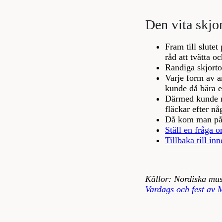
Den vita skjo
Fram till slute
råd att tvätta oc
Randiga skjorto
Varje form av a
kunde då bära en
Därmed kunde ma
fläckar efter n
Då kom man på d
Ställ en fråga o
Tillbaka till inn
Källor: Nordiska mus
Vardags och fest av 