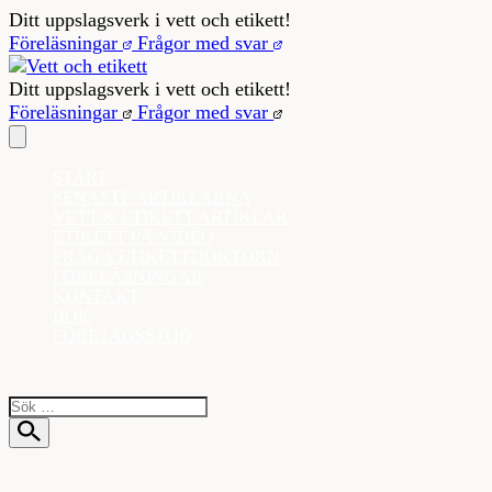
Hoppa
Ditt uppslagsverk i vett och etikett!
till
Föreläsningar
Frågor med svar
innehåll
Ditt uppslagsverk i vett och etikett!
Föreläsningar
Frågor med svar
START
SENASTE ARTIKLARNA
VETT & ETIKETT ARTIKLAR
ETIKETT PÅ VIDEO
FRÅGA ETIKETTDOKTORN
FÖRELÄSNINGAR
KONTAKT
BOK
FÖRETAGSSTÖD