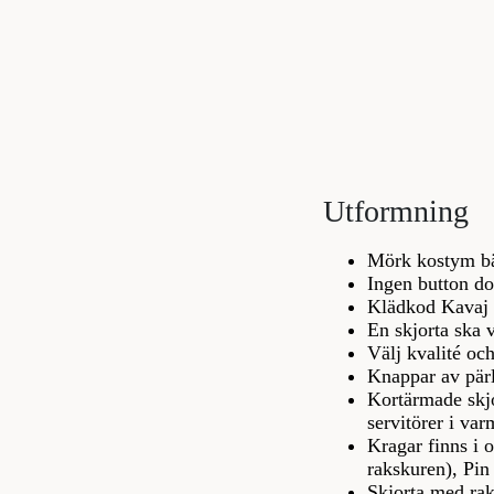
Utformning
Mörk kostym bärs
Ingen button do
Klädkod Kavaj k
En skjorta ska v
Välj kvalité oc
Knappar av pärl
Kortärmade skjo
servitörer i var
Kragar finns i 
rakskuren), Pin
Skjorta med rak