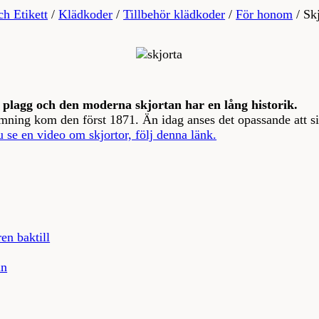
ch Etikett
/
Klädkoder
/
Tillbehör klädkoder
/
För honom
/
Sk
plagg och den moderna skjortan har en lång historik.
mning kom den först 1871. Än idag anses det opassande att sit
u se en video om skjortor, följ denna länk.
en baktill
an