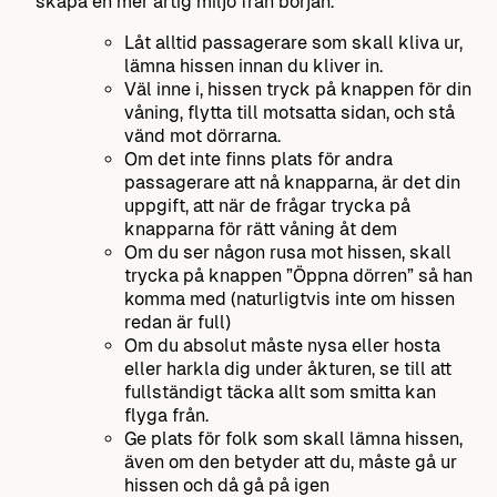
skapa en mer artig miljö från början.
Låt alltid passagerare som skall kliva ur,
lämna hissen innan du kliver in.
Väl inne i, hissen tryck på knappen för din
våning, flytta till motsatta sidan, och stå
vänd mot dörrarna.
Om det inte finns plats för andra
passagerare att nå knapparna, är det din
uppgift, att när de frågar trycka på
knapparna för rätt våning åt dem
Om du ser någon rusa mot hissen, skall
trycka på knappen ”Öppna dörren” så han
komma med (naturligtvis inte om hissen
redan är full)
Om du absolut måste nysa eller hosta
eller harkla dig under åkturen, se till att
fullständigt täcka allt som smitta kan
flyga från.
Ge plats för folk som skall lämna hissen,
även om den betyder att du, måste gå ur
hissen och då gå på igen