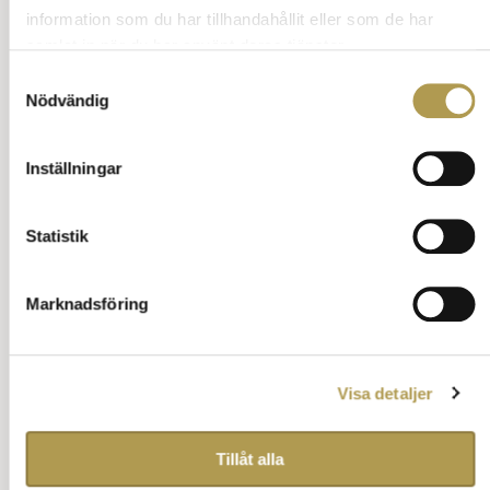
behålla dörrarna öppna tills du klivit av.
information som du har tillhandahållit eller som de har
samlat in när du har använt deras tjänster.
Samtyckesval
Nödvändig
Sök på vett och etikett
Inställningar
Vett & etikett på stan
Statistik
Restaurangbesök
Marknadsföring
På krogen
På konditori
Visa detaljer
Bio och teater
I hissen
Tillåt alla