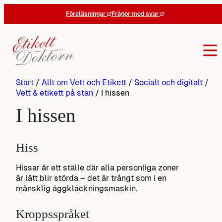
Hoppa
Föreläsningar
Frågor med svar
till
innehåll
Start
/
Allt om Vett och Etikett
/
Socialt och digitalt
/
Vett & etikett på stan
/
I hissen
I hissen
Hiss
Hissar är ett ställe där alla personliga zoner
är lätt blir störda – det är trångt som i en
mänsklig äggkläckningsmaskin.
Kroppsspråket