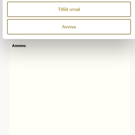
Kundvagnen
Tillåt urval
I snabbkassan
Avvisa
Vittne till brott
Annons: