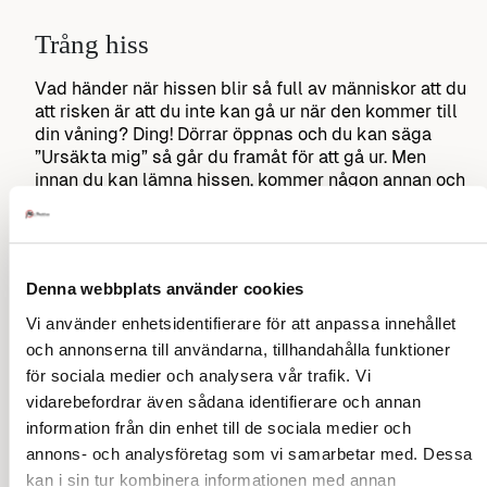
Trång hiss
Vad händer när hissen blir så full av människor att du
att risken är att du inte kan gå ur när den kommer till
din våning? Ding! Dörrar öppnas och du kan säga
”Ursäkta mig” så går du framåt för att gå ur. Men
innan du kan lämna hissen, kommer någon annan och
stiger in i hissen.
Säg ett extra ”Ursäkta mig” och en gång
till för att klargöra att du måste gå ut.
Säg ”Jag ska av på den här våningen” och
Denna webbplats använder cookies
låt angelägen, på kraftfullt sätt så att alla
Vi använder enhetsidentifierare för att anpassa innehållet
ombord hör dig.
och annonserna till användarna, tillhandahålla funktioner
Om vägen ur förblir spärrad, skapa fysisk
för sociala medier och analysera vår trafik. Vi
kontakt, rör vid personernas axlar och
vidarebefordrar även sådana identifierare och annan
armbågar så att de vet att du avser
manövrera dig ut till dörren.
information från din enhet till de sociala medier och
Om dörrar börjar till stängas, vädja till den
annons- och analysföretag som vi samarbetar med. Dessa
person som står närmast vid knappen att
kan i sin tur kombinera informationen med annan