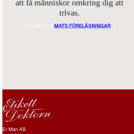
att få människor omkring dig att
trivas.
LÄS MER OM
MATS FÖRELÄSNINGAR
→
Er Man AB