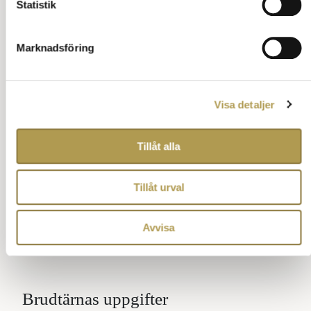
Statistik
Alternativ ordning
Marknadsföring
Finns inga marskalkar kan tärnorna gå bredvid
varandra.
Har bruden en enda tärna och det inte finns en
marskalk, ska hon inte går ensam med
Visa detaljer
brudparet.
Då kan hon istället gå in tillsammans med
Tillåt alla
brudens föräldrar och sitta längs fram till
vänster.
Vill du se en video om hur brudföljet planeras
Tillåt urval
kan du gå hit.
Ställ en fråga om vett och etikett
Tillbaka till innehåll
Avvisa
Brudtärnas uppgifter