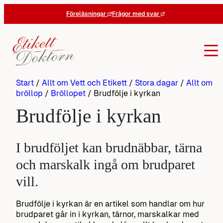
Hoppa
Föreläsningar
Frågor med svar
till
innehåll
Start
/
Allt om Vett och Etikett
/
Stora dagar
/
Allt om
bröllop
/
Bröllopet
/
Brudfölje i kyrkan
Brudfölje i kyrkan
I brudföljet kan brudnäbbar, tärna
och marskalk ingå om brudparet
vill.
Brudfölje i kyrkan är en artikel som handlar om hur
brudparet går in i kyrkan, tärnor, marskalkar med