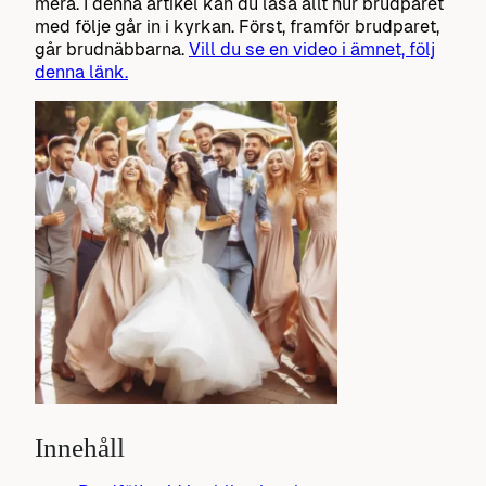
mera. I denna artikel kan du läsa allt hur brudparet
med följe går in i kyrkan. Först, framför brudparet,
går brudnäbbarna.
Vill du se en video i ämnet, följ
denna länk.
Innehåll