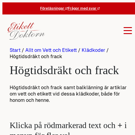
Hoppa
Föreläsningar
Frågor med svar
till
innehåll
Start
/
Allt om Vett och Etikett
/
Klädkoder
/
Högtidsdräkt och frack
Högtidsdräkt och frack
Högtidsdräkt och frack samt balklänning är artiklar
om vett och etikett vid dessa klädkoder, både för
honom och henne.
Klicka på rödmarkerad text och
+
i