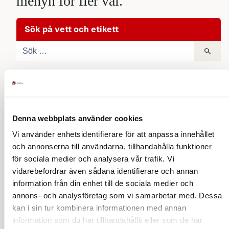
menyn för fler val.
Sök på vett och etikett
Klädkoder
Högtidsdräkt och frack
Denna webbplats använder cookies
Frack
Smoking och aftonklänning
Balklänning
Vi använder enhetsidentifierare för att anpassa innehållet
och annonserna till användarna, tillhandahålla funktioner
Smoking för honom
Mörk kostym och klänning
Smoking eller aftonklänning
för sociala medier och analysera vår trafik. Vi
vidarebefordrar även sådana identifierare och annan
Mörk kostym han
Kavaj hon och han
Mörk kostym, hon
information från din enhet till de sociala medier och
Klädkod Kavaj för honom
Övriga kläder
Klädkod Kavaj för henne
annons- och analysföretag som vi samarbetar med. Dessa
kan i sin tur kombinera informationen med annan
Finare vardag
Påhittade klädkoder
Cocktail klädsel
Jaquette
Förmiddagsdräkt
Blazer eller udda kavaj
Frockcoat
Klädkoder för barn
information som du har tillhandahållit eller som de har