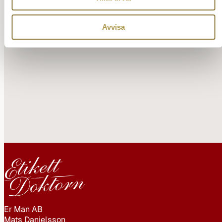
trivas.
Avvisa
LÄS MER OM
MATS FÖRELÄSNINGAR
→
Er Man AB
Mats Danielsson