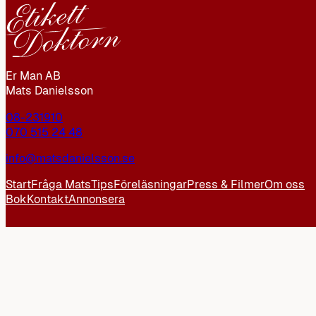
Er Man AB
Mats Danielsson
08-231910
070 515 24 48
info@matsdanielsson.se
Start
Fråga Mats
Tips
Föreläsningar
Press & Filmer
Om oss
Bok
Kontakt
Annonsera