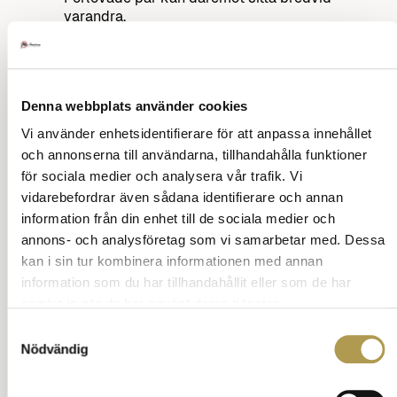
varandra.
Det är en gammal tradition som fortfarande
gäller och bakgrunden var att de kunde ändå
inte hålla sig ifrån varandra.
Om det förlovade paret däremot har levt
Denna webbplats använder cookies
tillsammans stadigvarande, så gäller inte den
regeln.
Vi använder enhetsidentifierare för att anpassa innehållet
Ställ en fråga om vett och etikett
och annonserna till användarna, tillhandahålla funktioner
Tillbaka till innehåll
för sociala medier och analysera vår trafik. Vi
vidarebefordrar även sådana identifierare och annan
information från din enhet till de sociala medier och
annons- och analysföretag som vi samarbetar med. Dessa
Annons:
kan i sin tur kombinera informationen med annan
information som du har tillhandahållit eller som de har
samlat in när du har använt deras tjänster.
Samtyckesval
Nödvändig