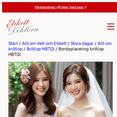
Hoppa
Föreläsningar
Frågor med svar
till
innehåll
Start
/
Allt om Vett och Etikett
/
Stora dagar
/
Allt om
bröllop
/
Bröllop HBTQI
/
Bordsplacering bröllop
HBTQI