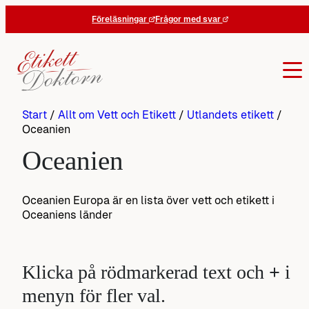
Hoppa
Föreläsningar
Frågor med svar
till
innehåll
Start
/
Allt om Vett och Etikett
/
Utlandets etikett
/
Oceanien
Oceanien
Oceanien Europa är en lista över vett och etikett i
Oceaniens länder
Klicka på rödmarkerad text och
+
i
menyn för fler val.