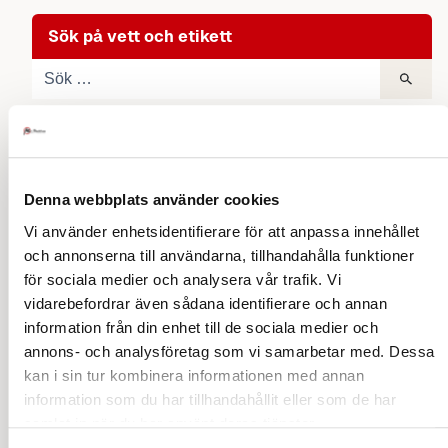
Sök på vett och etikett
Utlandets etikett
Kindkyssar, en guide
Denna webbplats använder cookies
Vi använder enhetsidentifierare för att anpassa innehållet
Europa
och annonserna till användarna, tillhandahålla funktioner
Österrike
Asien
Belgien
Kroatien
Polen
för sociala medier och analysera vår trafik. Vi
Island
Danmark
Estland
Finland
Frankrike
Irland
Italien
Kroatien
Litauen
Norge
Portugal
Spanien
Tyskland
vidarebefordrar även sådana identifierare och annan
Kina
Nordamerika
Vietnam
Thailand
Turkiet
information från din enhet till de sociala medier och
annons- och analysföretag som vi samarbetar med. Dessa
USA
Oceanien
Costa Rica
kan i sin tur kombinera informationen med annan
Australien
information som du har tillhandahållit eller som de har
Utlandets klädkoder
samlat in när du har använt deras tjänster.
Foreign dress codes
Afrika