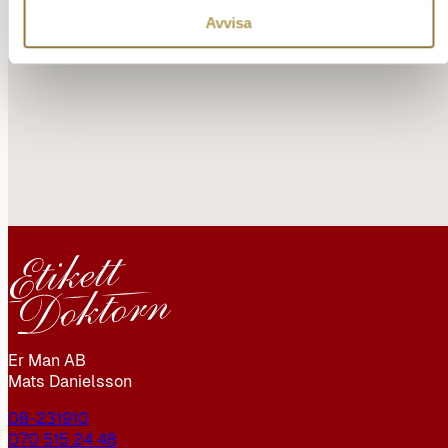
LÄS MER OM
MATS FÖRELÄSNINGAR
→
Avvisa
Er Man AB
Mats Danielsson
08-231910
070 515 24 48