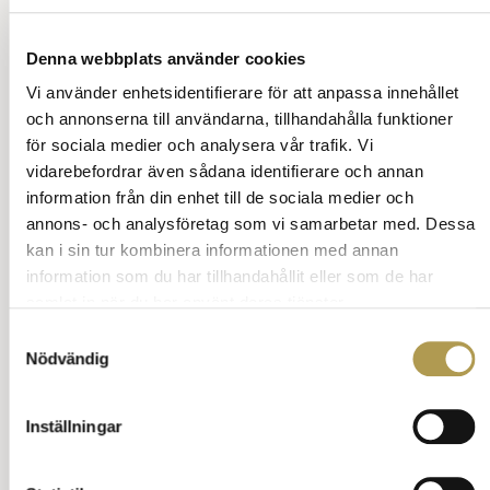
charm och humor för att skapa en avslappnad och
rolig stämning.
Denna webbplats använder cookies
Till sist, du måste kännas och upplevas engagerad.
Vi använder enhetsidentifierare för att anpassa innehållet
Hjälp gästerna att känna sig välkomna och
och annonserna till användarna, tillhandahålla funktioner
involverade. Kom ihåg att ta reda på vad värdparet
förväntar sig av dig som toastmaster eller
för sociala medier och analysera vår trafik. Vi
toastmadame, och var redo att anpassa dig efter
vidarebefordrar även sådana identifierare och annan
önskemålen.
information från din enhet till de sociala medier och
annons- och analysföretag som vi samarbetar med. Dessa
Sök på vett och etikett
kan i sin tur kombinera informationen med annan
information som du har tillhandahållit eller som de har
samlat in när du har använt deras tjänster.
Samtyckesval
Nödvändig
Videos om vara gäst
När ska man anlända till en fest?
Inställningar
Vara toastmaster