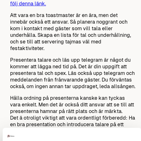
följ denna länk.
Att vara en bra toastmaster är en ära, men det
innebär också ett ansvar. Så planera noggrant och
kom i kontakt med gäster som vill tala eller
underhålla. Skapa en lista för tal och underhållning,
och se till att servering tajmas väl med
festaktiviteter.
Presentera talare och läs upp telegram är något du
kommer att lägga ned tid på. Det är din uppgift att
presentera tal och spex. Läs också upp telegram och
meddelanden från frånvarande gäster. Du förväntas
också, om ingen annan tar uppdraget, leda allsången.
Hålla ordning på presenterna kanske kan tyckas
vara enkelt. Men det är också ditt ansvar att se till att
presenterna hamnar på rätt plats och är märkta.
Det ä otroligt viktigt att vara ordentligt förberedd: Ha
en bra presentation och introducera talare på ett
professionellt sätt. Glöm inte att vara personlig, men
du ska inte vara festens medelpunkt. Använd din