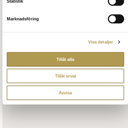
Statistik
Att mingla
Vem tackar vem
Marknadsföring
Att hålla tal
När man går hem
Visa detaljer
Annons:
Tillåt alla
Tillåt urval
Avvisa