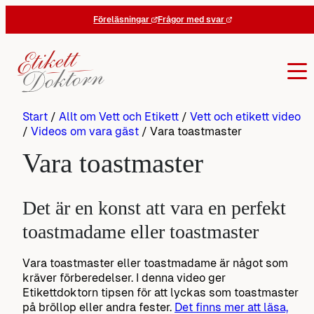
Hoppa
Föreläsningar
Frågor med svar
till
innehåll
Start
/
Allt om Vett och Etikett
/
Vett och etikett video
/
Videos om vara gäst
/
Vara toastmaster
Vara toastmaster
Det är en konst att vara en perfekt
toastmadame eller toastmaster
Vara toastmaster eller toastmadame är något som
kräver förberedelser. I denna video ger
Etikettdoktorn tipsen för att lyckas som toastmaster
på bröllop eller andra fester.
Det finns mer att läsa,