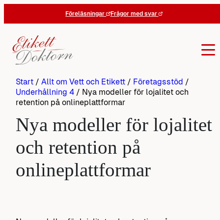
Hoppa
Föreläsningar
Frågor med svar
till
innehåll
Start
/
Allt om Vett och Etikett
/
Företagsstöd
/
Underhållning 4
/
Nya modeller för lojalitet och
retention på onlineplattformar
Nya modeller för lojalitet
och retention på
onlineplattformar