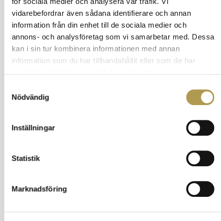
för sociala medier och analysera vår trafik. Vi
Sök på vett och etikett
vidarebefordrar även sådana identifierare och annan
information från din enhet till de sociala medier och
annons- och analysföretag som vi samarbetar med. Dessa
kan i sin tur kombinera informationen med annan
information som du har tillhandahållit eller som de har
Underhållning 4
samlat in när du har använt deras tjänster.
Samtyckesval
Välkomstbonus på casinon i Sverige 2025: Vad
Nödvändig
det är och hur det fungerar för nya spelare
Respektfull hejarklack och casino online – en
Inställningar
guide till gott uppförande på arenan
Betalningsetikett på nätcasinon – vad anses som
Statistik
god ton i dagens digitala spelmiljö?
Ibet – kasino och sportbetting i världsklass?
Marknadsföring
Jämför Robotdammsugare med Traditionella
Upprätta och Cylinderdammsugare