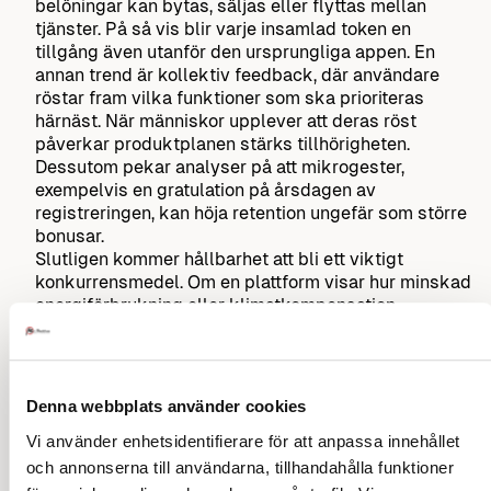
belöningar kan bytas, säljas eller flyttas mellan
tjänster. På så vis blir varje insamlad token en
tillgång även utanför den ursprungliga appen. En
annan trend är kollektiv feedback, där användare
röstar fram vilka funktioner som ska prioriteras
härnäst. När människor upplever att deras röst
påverkar produktplanen stärks tillhörigheten.
Dessutom pekar analyser på att mikrogester,
exempelvis en gratulation på årsdagen av
registreringen, kan höja retention ungefär som större
bonusar.
Slutligen kommer hållbarhet att bli ett viktigt
konkurrensmedel. Om en plattform visar hur minskad
energiförbrukning eller klimatkompensation
integreras i tjänsten kan lojaliteten få ett etiskt djup.
Sammantaget går trenden mot att göra relationen
mer jämlik: användaren blir inte bara kund utan
Denna webbplats använder cookies
partner i ett ekosystem där värdet växer för alla. Den
som vågar prova dessa idéer tidigt kan därför skaffa
Vi använder enhetsidentifierare för att anpassa innehållet
sig ett försprång när nästa våg av tjänster rullar in.
och annonserna till användarna, tillhandahålla funktioner