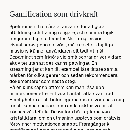
Gamification som drivkraft
Spelmoment har i åratal använts för att göra
utbildning och träning roligare, och samma logik
fungerar i digitala tjänster. När progression
visualiseras genom nivåer, märken eller dagliga
missions känner användaren ett tydligt mål.
Dopaminet som frigörs vid små segrar driver vidare
aktivitet utan att det känns påtvingat. En
streamingtjänst kan till exempel låta tittare samla
märken för olika genrer och sedan rekommendera
dokumentärer som nästa steg.
På en kunskapsplattform kan man låsa upp
minilektioner efter ett visst antal rätta svar i rad.
Hemligheten är att belöningarna måste vara nära nog
för att kännas nåbara men ändå exklusiva för att
kännas värdefulla. Dessutom bör reglerna vara
kristallklara; om en utmaning upplevs som orättvis
försvinner motivationen snabbt. Framgångsrik