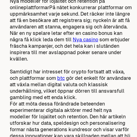
Nya modeller för lojalitet och retention på
onlineplattformarPå nätet konkurrerar plattformar om
uppmärksamhet varje sekund. Det räcker inte längre
att få en besökare att registrera sig; nyckeln är att få
användaren att stanna, engagera sig och återvända.
När en ny spelare letar efter en casino bonus kan
några få klick leda dem till
Nya casino
som erbjuder
fräscha kampanjer, och det hela kan i slutänden
inspirera till mer avslappnad poker senare under
kvällen.
Samtidigt har intresset för crypto fortsatt att växa,
och plattformar som
btc
gör det enkelt för användare
att växla mellan digital valuta och klassisk
underhållning, vilket öppnar dörren till ansvarsfull
gambling med ett enda klick.
För att möta dessa förändrade beteenden
experimenterar digitala aktörer med helt nya
modeller för lojalitet och retention. Den här artikeln
utforskar hur data, speldesign och personalisering
formar nästa generations kundresor och visar varför
dessa innovationer kan vara skillnaden mellan att bli