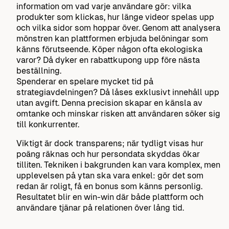
information om vad varje användare gör: vilka
produkter som klickas, hur länge videor spelas upp
och vilka sidor som hoppar över. Genom att analysera
mönstren kan plattformen erbjuda belöningar som
känns förutseende. Köper någon ofta ekologiska
varor? Då dyker en rabattkupong upp före nästa
beställning.
Spenderar en spelare mycket tid på
strategiavdelningen? Då låses exklusivt innehåll upp
utan avgift. Denna precision skapar en känsla av
omtanke och minskar risken att användaren söker sig
till konkurrenter.
Viktigt är dock transparens; när tydligt visas hur
poäng räknas och hur persondata skyddas ökar
tilliten. Tekniken i bakgrunden kan vara komplex, men
upplevelsen på ytan ska vara enkel: gör det som
redan är roligt, få en bonus som känns personlig.
Resultatet blir en win-win där både plattform och
användare tjänar på relationen över lång tid.