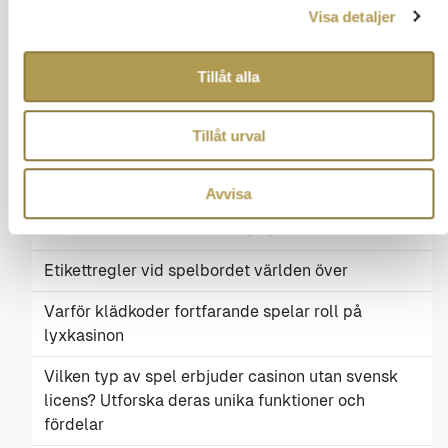
Visa detaljer
Bitcoin kurs i dollar – en global referenspunkt
De 10 bästa julkläderna för hela familjen 2026: Så
Tillåt alla
klär du dig med stil och glädje på julafton
Tillåt urval
Generativ AI: Närmar vi gränserna för mänsklig
kreativitet?
Avvisa
Spelvariation och smidiga gränssnitt driver trafik
till svenska casino online 2026
Etikettregler vid spelbordet världen över
Varför klädkoder fortfarande spelar roll på
lyxkasinon
Vilken typ av spel erbjuder casinon utan svensk
licens? Utforska deras unika funktioner och
fördelar