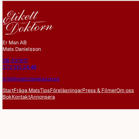
Er Man AB
Mats Danielsson
08-231910
070 515 24 48
info@matsdanielsson.se
Start
Fråga Mats
Tips
Föreläsningar
Press & Filmer
Om oss
Bok
Kontakt
Annonsera