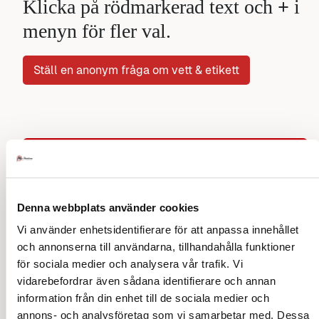
Klicka på rödmarkerad text och
+
i
menyn för fler val.
Ställ en anonym fråga om vett & etikett
Sök på vett och etikett
Denna webbplats använder cookies
Vi använder enhetsidentifierare för att anpassa innehållet
Utlandets etikett
och annonserna till användarna, tillhandahålla funktioner
för sociala medier och analysera vår trafik. Vi
Kindkyssar, en guide
vidarebefordrar även sådana identifierare och annan
Europa
information från din enhet till de sociala medier och
annons- och analysföretag som vi samarbetar med. Dessa