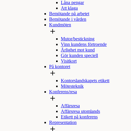
Låna pengar
Att klaga
Bemötande på arbetet
Bemötande i vården
Kundmöten
Mutor/bestickning
Vinn kundens förtroende
Ärlighet mot kund
Gör kunden speciell
Visitkort
På kontoret
Kontorslandskapets etikett
Mötesteknik
Konferens/resa
Affärsresa
Affärsresa utomlands
Etikett på konferens
Representation