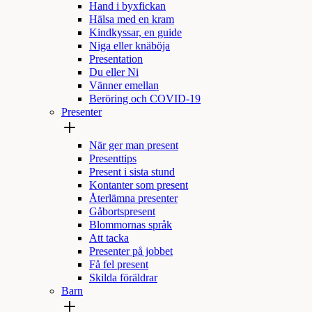
Hand i byxfickan
Hälsa med en kram
Kindkyssar, en guide
Niga eller knäböja
Presentation
Du eller Ni
Vänner emellan
Beröring och COVID-19
Presenter
När ger man present
Presenttips
Present i sista stund
Kontanter som present
Återlämna presenter
Gåbortspresent
Blommornas språk
Att tacka
Presenter på jobbet
Få fel present
Skilda föräldrar
Barn