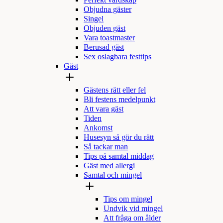
Perfekt värdskap
Objudna gäster
Singel
Objuden gäst
Vara toastmaster
Berusad gäst
Sex oslagbara festtips
Gäst
Gästens rätt eller fel
Bli festens medelpunkt
Att vara gäst
Tiden
Ankomst
Husesyn så gör du rätt
Så tackar man
Tips på samtal middag
Gäst med allergi
Samtal och mingel
Tips om mingel
Undvik vid mingel
Att fråga om ålder