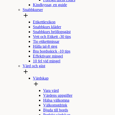
Foreign dress codes
Kindkyssar, en guide
Snabbkurser
Etikettlexikon
Snabbkurs kläder
Snabbkurs bröllopsgäst
Vett och Etikett -30 tips
Tio etikettmissar
Hålla tal-8 steg
Bra bordsskick -10 tips
Effektivare mingel
10 fel vid mingel
Värd och gäst
Värdskap
Vara värd
Värdens uppgifter
Hälsa välkomna
Välkomstdrink
Bjuda till bords