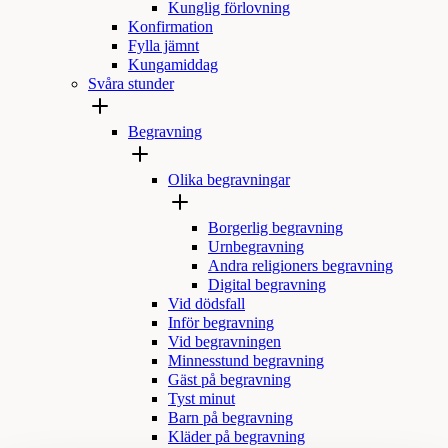
Kunglig förlovning
Konfirmation
Fylla jämnt
Kungamiddag
Svåra stunder
Begravning
Olika begravningar
Borgerlig begravning
Urnbegravning
Andra religioners begravning
Digital begravning
Vid dödsfall
Inför begravning
Vid begravningen
Minnesstund begravning
Gäst på begravning
Tyst minut
Barn på begravning
Kläder på begravning