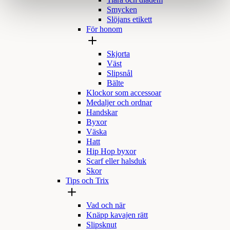
Tiara och diadem
Smycken
Slöjans etikett
För honom
Skjorta
Väst
Slipsnål
Bälte
Klockor som accessoar
Medaljer och ordnar
Handskar
Byxor
Väska
Hatt
Hip Hop byxor
Scarf eller halsduk
Skor
Tips och Trix
Vad och när
Knäpp kavajen rätt
Slipsknut