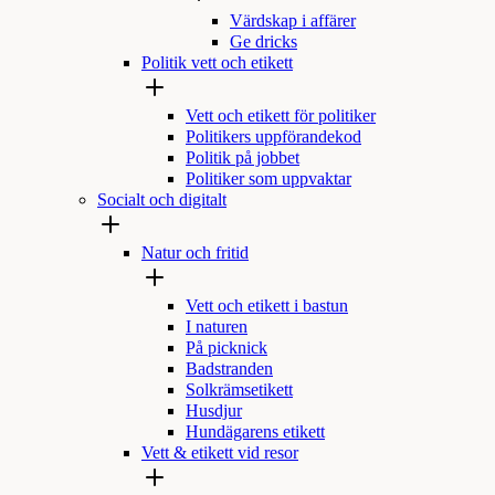
Värdskap i affärer
Ge dricks
Politik vett och etikett
Vett och etikett för politiker
Politikers uppförandekod
Politik på jobbet
Politiker som uppvaktar
Socialt och digitalt
Natur och fritid
Vett och etikett i bastun
I naturen
På picknick
Badstranden
Solkrämsetikett
Husdjur
Hundägarens etikett
Vett & etikett vid resor