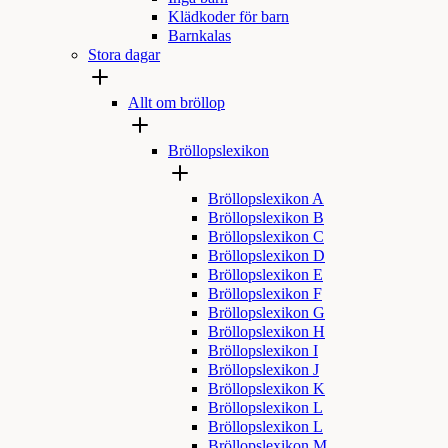
Klädkoder för barn
Barnkalas
Stora dagar
Allt om bröllop
Bröllopslexikon
Bröllopslexikon A
Bröllopslexikon B
Bröllopslexikon C
Bröllopslexikon D
Bröllopslexikon E
Bröllopslexikon F
Bröllopslexikon G
Bröllopslexikon H
Bröllopslexikon I
Bröllopslexikon J
Bröllopslexikon K
Bröllopslexikon L
Bröllopslexikon L
Bröllopslexikon M