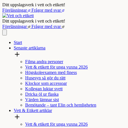
Hoppa
Ditt uppslagsverk i vett och etikett!
till
Föreläsningar
Frågor med svar
innehåll
Ditt uppslagsverk i vett och etikett!
Föreläsningar
Frågor med svar
Start
Senaste artiklarna
Filma andra personer
Vett & etikett för unga vuxna 2026
Högskoleexamen med finess
Husesyn så gör du rätt
Klockor som accessoar
Kollegan luktar svett
Dricka öl ur flaska
Värden lämnar sist
Bemötande – tant Elin och hemligheten
Vett & Etikett artiklar
Vett & etikett för unga vuxna 2026