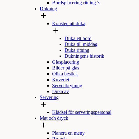
Bordsplacering ritning 3
Dukning
Konsten att duka
Duka ett bord
Duka till middag
Duka ritning
Dukningens historik
Glasplacering
Bilder på glas
Olika bestick
Kuvertet
Servettbrytning
Duka av
Servering
Klädsel för serveringspersonal
Mat och dryck
Planera en meny