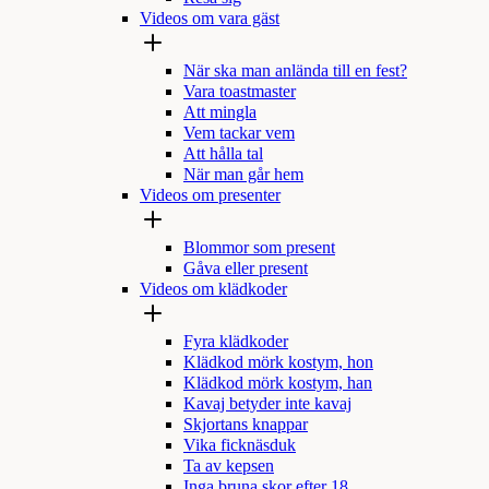
Videos om vara gäst
När ska man anlända till en fest?
Vara toastmaster
Att mingla
Vem tackar vem
Att hålla tal
När man går hem
Videos om presenter
Blommor som present
Gåva eller present
Videos om klädkoder
Fyra klädkoder
Klädkod mörk kostym, hon
Klädkod mörk kostym, han
Kavaj betyder inte kavaj
Skjortans knappar
Vika ficknäsduk
Ta av kepsen
Inga bruna skor efter 18