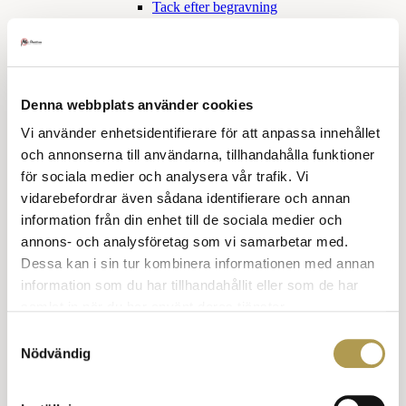
Tack efter begravning
Sorgetid
Skilsmässa
Tröstande ord
Klädkoder
Denna webbplats använder cookies
Snabbkurs klädkoder
Vi använder enhetsidentifierare för att anpassa innehållet
Högtidsdräkt och frack
och annonserna till användarna, tillhandahålla funktioner
för sociala medier och analysera vår trafik. Vi
Frack
Balklänning
vidarebefordrar även sådana identifierare och annan
Smoking och aftonklänning
information från din enhet till de sociala medier och
annons- och analysföretag som vi samarbetar med.
Smoking för honom
Dessa kan i sin tur kombinera informationen med annan
Smoking eller aftonklänning
information som du har tillhandahållit eller som de har
Mörk kostym och klänning
samlat in när du har använt deras tjänster.
Samtyckesval
Mörk kostym, han
Nödvändig
Mörk kostym, hon
Kavaj hon och han