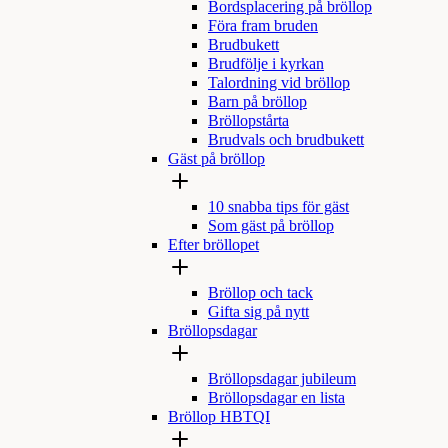
Bordsplacering på bröllop
Föra fram bruden
Brudbukett
Brudfölje i kyrkan
Talordning vid bröllop
Barn på bröllop
Bröllopstårta
Brudvals och brudbukett
Gäst på bröllop
10 snabba tips för gäst
Som gäst på bröllop
Efter bröllopet
Bröllop och tack
Gifta sig på nytt
Bröllopsdagar
Bröllopsdagar jubileum
Bröllopsdagar en lista
Bröllop HBTQI