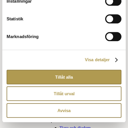
Inställningar
Klädkod Kavaj för honom
Klädkod Kavaj för henne
Övriga kläder
Statistik
Finare vardag
Jaquette
Marknadsföring
Förmiddagsdräkt
Blazer eller udda kavaj
Cocktail klädsel
Frockcoat
Klädkoder för barn
Visa detaljer
Utlandets klädkoder
Påhittade klädkoder
Tillåt alla
Obegripliga klädkoder
Kom som du är
Tillåt urval
Sommarfin
Tillbehör klädkoder
Avvisa
För henne