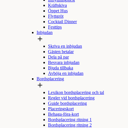
Inflyttningsfest
Kräftskiva
Öppet Hus
Flyttgröt
Cocktail Dinner
Festtips
Inbjudan
Skriva en inbjudan
Gästen betalar
Dela på par
Besvara inbjudan
Bjuda tillbaka
Avböja en inbjudan
Bordsplacering
Lexikon bordsplacering och tal
Regler vid bordsplacering
Guide bordsplacering
Placeringskort
Behaga-föra-kort
Bordsplacering ritning 1
Bordsplacering ritning 2