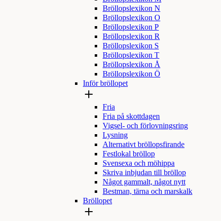
Bröllopslexikon N
Bröllopslexikon O
Bröllopslexikon P
Bröllopslexikon R
Bröllopslexikon S
Bröllopslexikon T
Bröllopslexikon Å
Bröllopslexikon Ö
Inför bröllopet
Fria
Fria på skottdagen
Vigsel- och förlovningsring
Lysning
Alternativt bröllopsfirande
Festlokal bröllop
Svensexa och möhippa
Skriva inbjudan till bröllop
Något gammalt, något nytt
Bestman, tärna och marskalk
Bröllopet