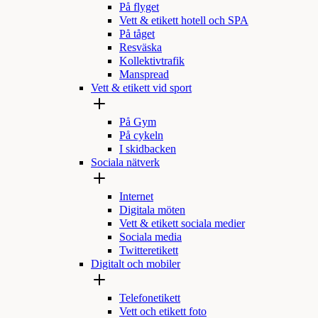
På flyget
Vett & etikett hotell och SPA
På tåget
Resväska
Kollektivtrafik
Manspread
Vett & etikett vid sport
På Gym
På cykeln
I skidbacken
Sociala nätverk
Internet
Digitala möten
Vett & etikett sociala medier
Sociala media
Twitteretikett
Digitalt och mobiler
Telefonetikett
Vett och etikett foto