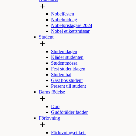
Nobelfesten
Nobelmiddag
Nobelpristagare 2024
Nobel etikettsmissar
Student
Studentdagen
Kläder studenten
Studentmössa
Fest studentdagen
Studentbal
Gäst hos student
Present till student
Barns födelse
Dop
Gudförälder fadder
Förlovning
Förlovningsetikett