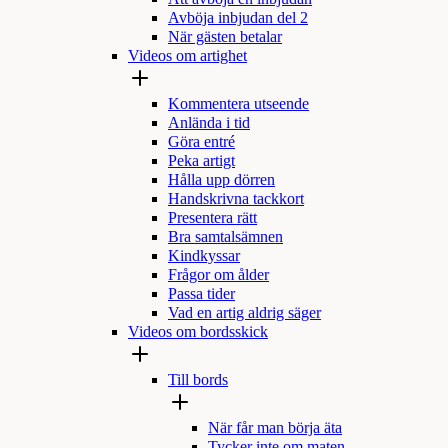
Avböja inbjudan del 2
När gästen betalar
Videos om artighet
Kommentera utseende
Anlända i tid
Göra entré
Peka artigt
Hålla upp dörren
Handskrivna tackkort
Presentera rätt
Bra samtalsämnen
Kindkyssar
Frågor om ålder
Passa tider
Vad en artig aldrig säger
Videos om bordsskick
Till bords
När får man börja äta
Tycker inte om maten