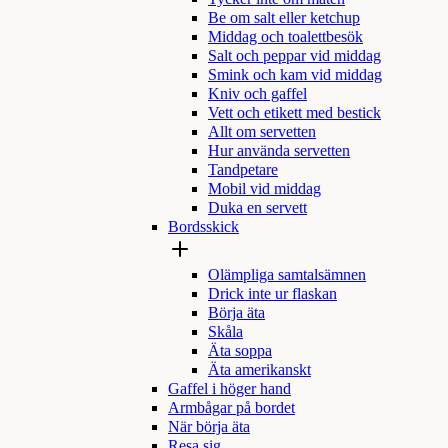
Be om salt eller ketchup
Middag och toalettbesök
Salt och peppar vid middag
Smink och kam vid middag
Kniv och gaffel
Vett och etikett med bestick
Allt om servetten
Hur använda servetten
Tandpetare
Mobil vid middag
Duka en servett
Bordsskick
Olämpliga samtalsämnen
Drick inte ur flaskan
Börja äta
Skåla
Äta soppa
Äta amerikanskt
Gaffel i höger hand
Armbågar på bordet
När börja äta
Resa sig