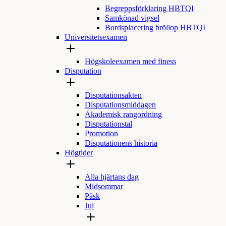
Begreppsförklaring HBTQI
Samkönad vigsel
Bordsplacering bröllop HBTQI
Universitetsexamen
Högskoleexamen med finess
Disputation
Disputationsakten
Disputationsmiddagen
Akademisk rangordning
Disputationstal
Promotion
Disputationens historia
Högtider
Alla hjärtans dag
Midsommar
Påsk
Jul