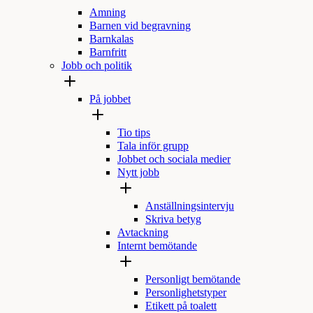
Amning
Barnen vid begravning
Barnkalas
Barnfritt
Jobb och politik
På jobbet
Tio tips
Tala inför grupp
Jobbet och sociala medier
Nytt jobb
Anställningsintervju
Skriva betyg
Avtackning
Internt bemötande
Personligt bemötande
Personlighetstyper
Etikett på toalett