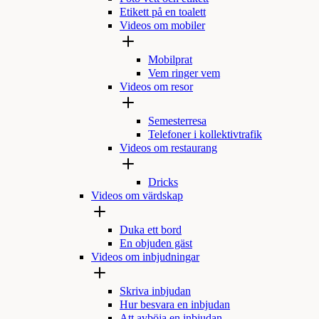
Etikett på en toalett
Videos om mobiler
Mobilprat
Vem ringer vem
Videos om resor
Semesterresa
Telefoner i kollektivtrafik
Videos om restaurang
Dricks
Videos om värdskap
Duka ett bord
En objuden gäst
Videos om inbjudningar
Skriva inbjudan
Hur besvara en inbjudan
Att avböja en inbjudan