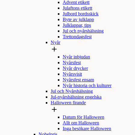
Advent etikett
Julaftons etikett
Julbord bordsskick
Byte av julklapp
Julklappar, tips
Jul och nyårshälsning
Trettondagsfest
Nyår
Nyår inbjudan
Nyårsfest
Nyår drycker
Nyårsvisit
Nyårsfest ensam
Nyår historia och kulturer
Jul och Nyårshälsning
Jul-nyårshälsning engelska
Halloween firande
Datum för Halloween
Allt om Halloween
Inga besökare Halloween
Nobelpris