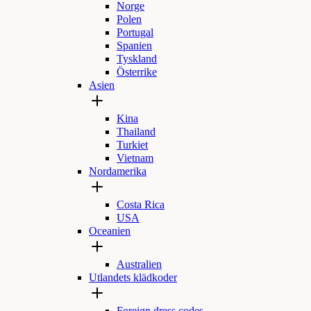
Norge
Polen
Portugal
Spanien
Tyskland
Österrike
Asien
Kina
Thailand
Turkiet
Vietnam
Nordamerika
Costa Rica
USA
Oceanien
Australien
Utlandets klädkoder