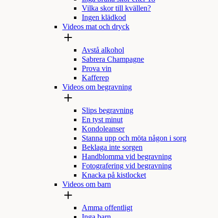
Vilka skor till kvällen?
Ingen klädkod
Videos mat och dryck
Avstå alkohol
Sabrera Champagne
Prova vin
Kafferep
Videos om begravning
Slips begravning
En tyst minut
Kondoleanser
Stanna upp och möta någon i sorg
Beklaga inte sorgen
Handblomma vid begravning
Fotografering vid begravning
Knacka på kistlocket
Videos om barn
Amma offentligt
Inga barn