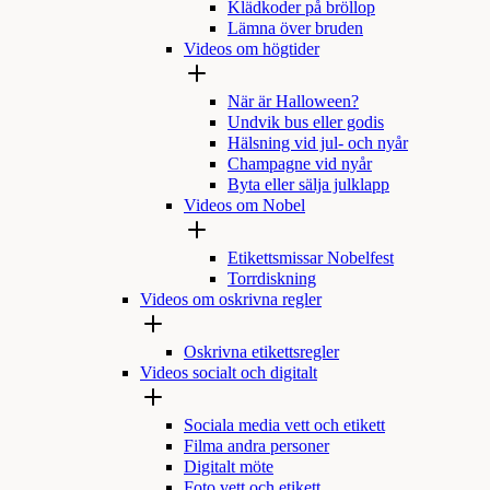
Klädkoder på bröllop
Lämna över bruden
Videos om högtider
När är Halloween?
Undvik bus eller godis
Hälsning vid jul- och nyår
Champagne vid nyår
Byta eller sälja julklapp
Videos om Nobel
Etikettsmissar Nobelfest
Torrdiskning
Videos om oskrivna regler
Oskrivna etikettsregler
Videos socialt och digitalt
Sociala media vett och etikett
Filma andra personer
Digitalt möte
Foto vett och etikett