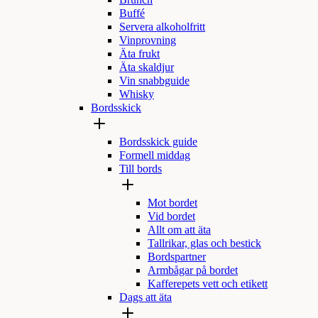
Brunch
Buffé
Servera alkoholfritt
Vinprovning
Äta frukt
Äta skaldjur
Vin snabbguide
Whisky
Bordsskick
Bordsskick guide
Formell middag
Till bords
Mot bordet
Vid bordet
Allt om att äta
Tallrikar, glas och bestick
Bordspartner
Armbågar på bordet
Kafferepets vett och etikett
Dags att äta