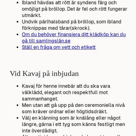
Ibland hävdas att rött är syndens färg och
omöjligt på bröllop. Det är fel och rött fungerar
utmärkt.
Undvik pärlhalsband på bröllop, som ibland
förknippas med tårar(skrock).
Om du behöver finansiera ditt klädköp kan du
gå till samlingslån.se
Ställ en fråga om vett och etikett
Vid Kavaj på inbjudan
Kavaj för henne innebär att du ska vara
välklädd, elegant och respektfull mot
sammanhanget.
Men utan att gå upp på den ceremoniella nivå
som kräver ordnar eller högtidsdräkt.
Välj en klänning som är knälång eller något
längre, gärna i ett tyg som känns festligt men
inte överdådigt.