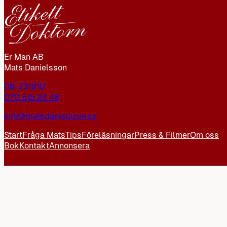
Er Man AB
Mats Danielsson
08-231910
070 515 24 48
info@matsdanielsson.se
Start
Fråga Mats
Tips
Föreläsningar
Press & Filmer
Om oss
Bok
Kontakt
Annonsera