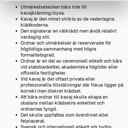
Utmärkelsetecken bärs inte till
kavajklänning/byxa.
Kavaj är den minst strikta av de vedertagna
klädkoderna.
Den signalerar en välklädd men ändå relativt
vardaglig stil.
Ordnar och utmärkelser är reserverade för
högtidliga sammanhang med högre
formalitetsgrad.
Ordnar är en del av ceremoniell etikett och bärs
vid statsbanketter, akademiska högtider eller
officiella festligheter.
Vid kavaj är det oftast privata eller
professionella tillställningar där fokus ligger på
korrekt men diskret klädsel.
Att bära ordnar till kavaj skulle skapa en
obalans mellan klädselns enkelhet och
ordnarnas tyngd.
Det skulle uppfattas som överdrivet eller
felplacerat.
Svensk och internationell etikett gör tydlig