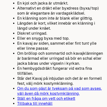
En kjol och jacka är utmärkt.
Alternativt en dräkt eller byxdress (byxa/top)
som är elegantare än vardagsklädsel.
En klänning som inte är blank eller glittrig.
Längden är kort, vilket innebär en klänning i
längd under knäet.
Diskret urringad.
Eller en snygg byxa med top.
En kavaj av siden, sammet eller fint tunt ylle
eller linne passar.
Om bröllop och sommartid och kavajklänningen
är barärmad eller urringad så bör en schal eller
jacka bäras under vigseln i kyrkan.
En hembygdsdräkt fungerar vid extra fina
tillfällen.
Står det Kavaj på inbjudan och det är en formell
fest, välj mörk kostymklänning.
Om du som gäst är tveksam på vad som avses,
välj även då mörk kostymklänning.
Ställ en fråga om vett och etikett
Tillbaka till innehåll