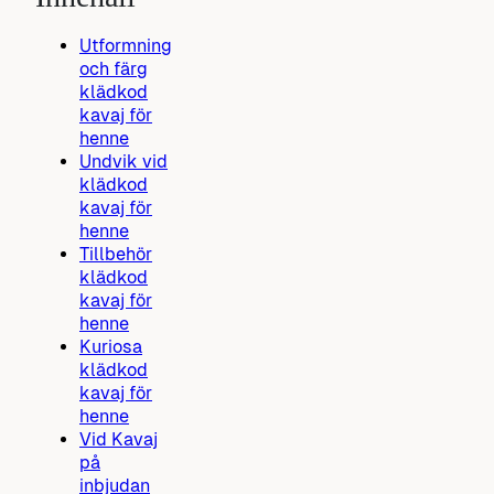
Utformning
och färg
klädkod
kavaj för
henne
Undvik vid
klädkod
kavaj för
henne
Tillbehör
klädkod
kavaj för
henne
Kuriosa
klädkod
kavaj för
henne
Vid Kavaj
på
inbjudan