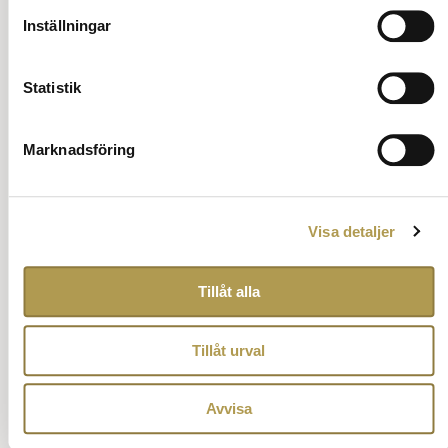
Inställningar
Statistik
Marknadsföring
Visa detaljer
Tillåt alla
Tillåt urval
Utmärkelser och ordnar vid klädkod
Avvisa
kavaj för henne