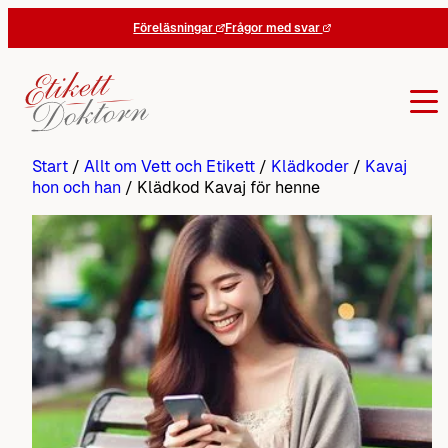
Hoppa
Föreläsningar
Frågor med svar
till
innehåll
Start
/
Allt om Vett och Etikett
/
Klädkoder
/
Kavaj
hon och han
/
Klädkod Kavaj för henne