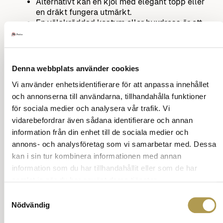
Alternativt kan en kjol med elegant topp eller
en dräkt fungera utmärkt.
En välskräddad kostym eller byxdress är ett
lika korrekt val som klänning.
Det ger en modern och professionell
framtoning.
En gäst kan alltid bära mörk kostymklänning
Denna webbplats använder cookies
om det skrivits Kavaj på inbjudan.
Vi använder enhetsidentifierare för att anpassa innehållet
Dock icke värdinnan, då hon riskerar bli bättre
klädd än gästen.
och annonserna till användarna, tillhandahålla funktioner
Ställ en fråga om vett och etikett
för sociala medier och analysera vår trafik. Vi
Tillbaka till innehåll
vidarebefordrar även sådana identifierare och annan
information från din enhet till de sociala medier och
annons- och analysföretag som vi samarbetar med. Dessa
Annons:
kan i sin tur kombinera informationen med annan
information som du har tillhandahållit eller som de har
samlat in när du har använt deras tjänster.
Samtyckesval
Nödvändig