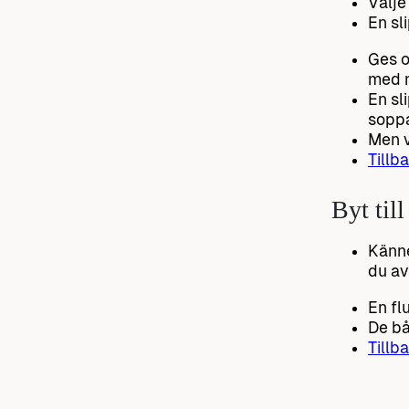
Välje
En sl
Ges o
med 
En sl
sopp
Men v
Tillba
Byt till
Känne
du av
En fl
De bå
Tillba