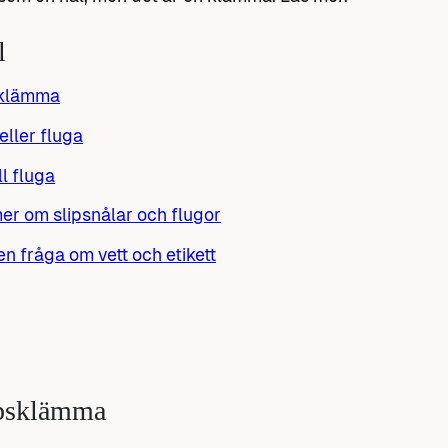
l
sklämma
 eller fluga
ll fluga
er om slipsnålar och flugor
 en fråga om vett och etikett
psklämma