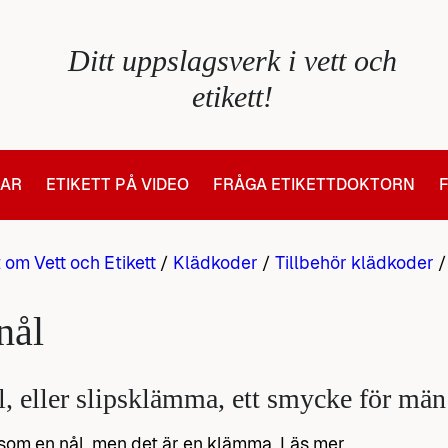
Ditt uppslagsverk i vett och
etikett!
LAR
ETIKETT PÅ VIDEO
FRÅGA ETIKETTDOKTORN
t om Vett och Etikett
/
Klädkoder
/
Tillbehör klädkoder
nål
l, eller slipsklämma, ett smycke för män
om en nål, men det är en klämma. Läs mer.