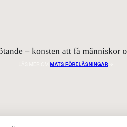
ande – konsten att få människor om
LÄS MER OM
MATS FÖRELÄSNINGAR
→