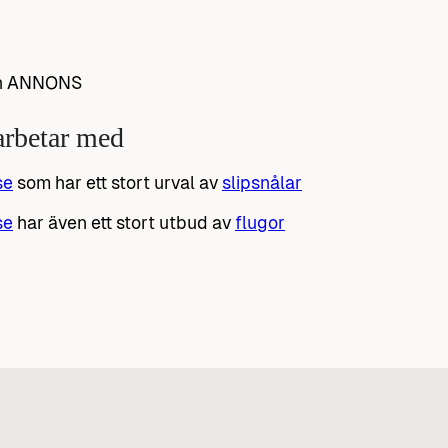
en ANNONS
arbetar med
se
som har ett stort urval av
slipsnålar
se
har även ett stort utbud av
flugor