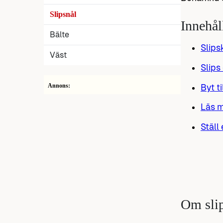
Slipsnål
Innehål
Bälte
Slip
Väst
Slips
Annons:
Byt ti
Läs m
Ställ
Om sli