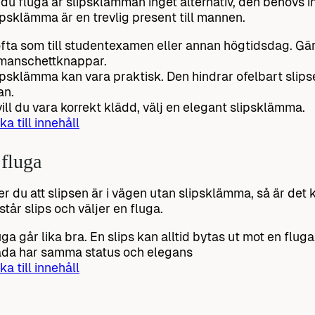
 du fluga är slipsklämman inget alternativ, den behövs i
ipsklämma är en trevlig present till mannen.
fta som till studentexamen eller annan högtidsdag. Gä
manschettknappar.
ipsklämma kan vara praktisk. Den hindrar ofelbart slips
an.
ill du vara korrekt klädd, välj en elegant slipsklämma.
ka till innehåll
 fluga
r du att slipsen är i vägen utan slipsklämma, så är det 
står slips och väljer en fluga.
uga går lika bra. En slips kan alltid bytas ut mot en fluga
da har samma status och elegans
ka till innehåll