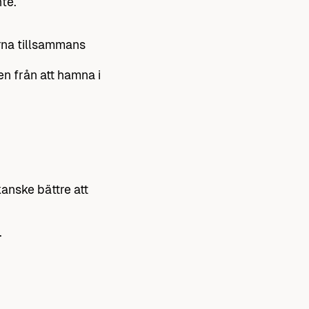
nte.
rna tillsammans
en från att hamna i
kanske bättre att
.