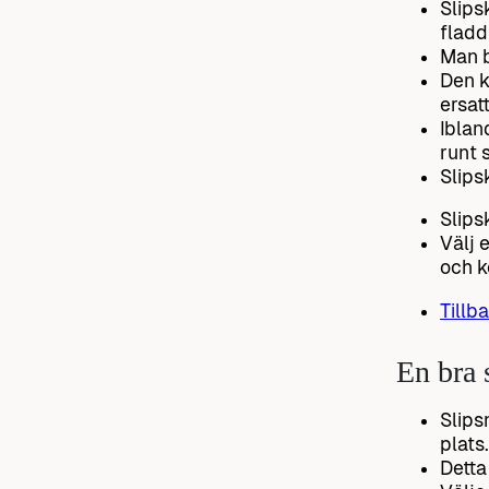
Slips
fladd
Man b
Den k
ersat
Iblan
runt 
Slips
Slipsk
Välj 
och k
Tillba
En bra s
Slips
plats.
Detta