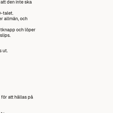
att den inte ska
-talet.
r allmän, och
jortknapp och löper
slips.
s ut.
 för att hållas på