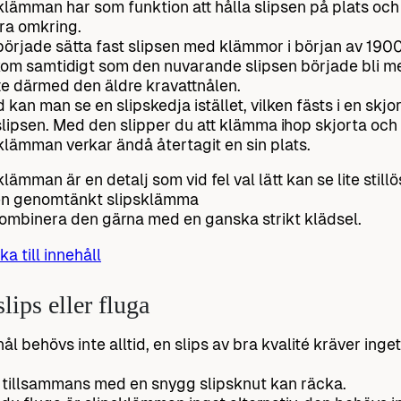
klämman har som funktion att hålla slipsen på plats och 
ra omkring.
örjade sätta fast slipsen med klämmor i början av 1900
om samtidigt som den nuvarande slipsen började bli me
te därmed den äldre kravattnålen.
d kan man se en slipskedja istället, vilken fästs i en sk
slipsen. Med den slipper du att klämma ihop skjorta och 
klämman verkar ändå återtagit en sin plats.
lämman är en detalj som vid fel val lätt kan se lite stillö
en genomtänkt slipsklämma
ombinera den gärna med en ganska strikt klädsel.
ka till innehåll
lips eller fluga
nål behövs inte alltid, en slips av bra kvalité kräver inget
 tillsammans med en snygg slipsknut kan räcka.