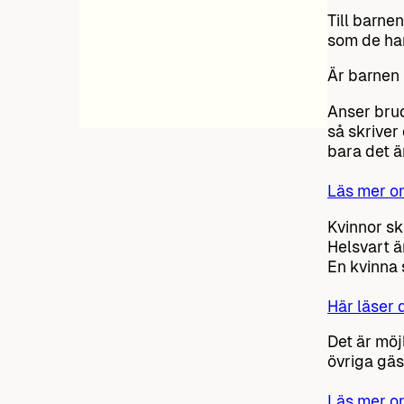
Till barne
som de har
Är barnen 
Anser brud
så skriver
bara det ä
Läs mer o
Kvinnor sk
Helsvart ä
En kvinna s
Här läser 
Det är mö
övriga gäs
Läs mer om