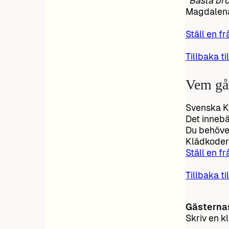
”Bästa brö
Magdalena
Ställ en fr
Tillbaka ti
Vem går
Svenska K
Det innebä
Du behöver
Klädkoder 
Ställ en fr
Tillbaka ti
Gästerna
Skriv en k