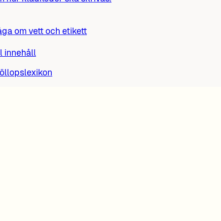
åga om vett och etikett
ll innehåll
röllopslexikon