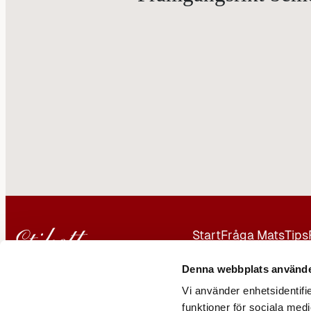
Start
Fråga Mats
Tips
Kontakt
Annonsera
Denna webbplats använde
Vi använder enhetsidentifie
Er Man AB
funktioner för sociala medi