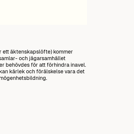
bär ett äktenskapslöfte) kommer
i samlar- och jägarsamhället
r behövdes för att förhindra inavel.
kan kärlek och förälskelse vara det
örmögenhetsbildning.