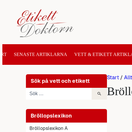
Hoppa
till
innehåll
ART
SENASTE ARTIKLARNA
VETT & ETIKETT ARTIKL
Start
/
All
Sök på vett och etikett
Bröl
Bröllopslexikon
Bröllopslexikon A