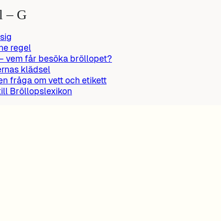
l – G
 sig
ne regel
– vem får besöka bröllopet?
rnas klädsel
 en fråga om vett och etikett
till Bröllopslexikon