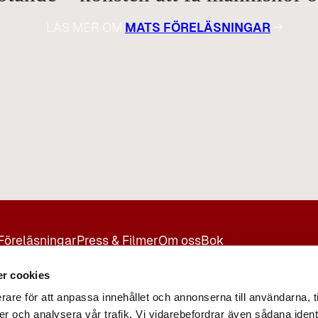
LÄS MER OM
MATS FÖRELÄSNINGAR
→
Föreläsningar
Press & Filmer
Om oss
Bok
r cookies
rare för att anpassa innehållet och annonserna till användarna, t
er och analysera vår trafik. Vi vidarebefordrar även sådana ident