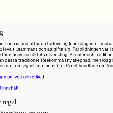
ig
frieri och ibland efter en förlovning (som idag inte inne
tt leva tillsammans och att gifta sig. Parbildningen var 
för människosläktets utveckling. Ritualer och traditione
an dessa traditioner förekomma i ny skepnad, men idag 
eslutet om vigsel. Inte som förr, då det handlade om f
åga om vett och etikett
ll innehåll
 regel