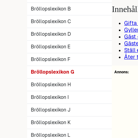
Innehål
Bröllopslexikon B
Bröllopslexikon C
Gifta
Gylle
Bröllopslexikon D
Gäst 
Gäste
Bröllopslexikon E
Ställ
Åter 
Bröllopslexikon F
Bröllopslexikon G
Annons:
Bröllopslexikon H
Bröllopslexikon I
Bröllopslexikon J
Bröllopslexikon K
Bröllopslexikon L