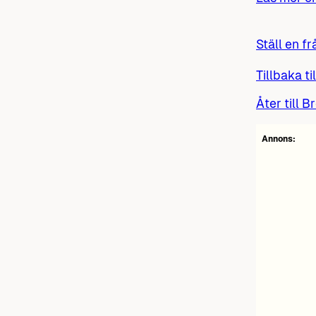
Ställ en fr
Tillbaka ti
Åter till B
Annons: