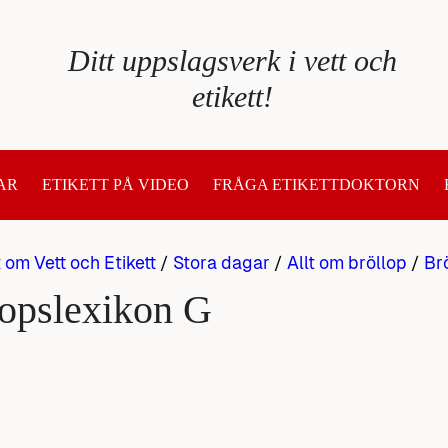
Ditt uppslagsverk i vett och
etikett!
AR
ETIKETT PÅ VIDEO
FRÅGA ETIKETTDOKTORN
t om Vett och Etikett
/
Stora dagar
/
Allt om bröllop
/
Br
lopslexikon G