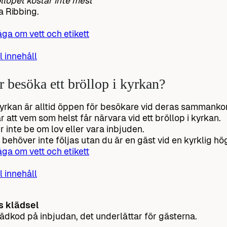
llopet kostar inte mest”
 Ribbing.
åga om vett och etikett
ll innehåll
 besöka ett bröllop i kyrkan?
yrkan är alltid öppen för besökare vid deras sammanko
r att vem som helst får närvara vid ett bröllop i kyrkan.
 inte be om lov eller vara inbjuden.
behöver inte följas utan du är en gäst vid en kyrklig hög
åga om vett och etikett
ll innehåll
s klädsel
lädkod på inbjudan, det underlättar för gästerna.