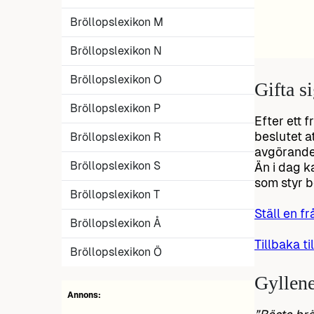
Bröllopslexikon M
Bröllopslexikon N
Bröllopslexikon O
Gifta s
Bröllopslexikon P
Efter ett 
beslutet a
Bröllopslexikon R
avgörande 
Bröllopslexikon S
Än i dag k
som styr b
Bröllopslexikon T
Ställ en fr
Bröllopslexikon Å
Tillbaka ti
Bröllopslexikon Ö
Gyllene
Annons: