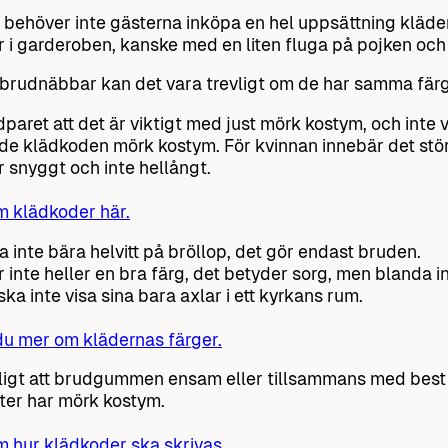
n behöver inte gästerna inköpa en hel uppsättning kläde
 i garderoben, kanske med en liten fluga på pojken och e
brudnäbbar kan det vara trevligt om de har samma färg
paret att det är viktigt med just mörk kostym, och inte v
 de klädkoden mörk kostym. För kvinnan innebär det stö
r snyggt och inte hellångt.
m klädkoder här.
a inte bära helvitt på bröllop, det gör endast bruden.
r inte heller en bra färg, det betyder sorg, men blanda in
ka inte visa sina bara axlar i ett kyrkans rum.
du mer om klädernas färger.
jligt att brudgummen ensam eller tillsammans med best
ter har mörk kostym.
 hur klädkoder ska skrivas.