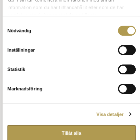
information som du har tillhandahållit eller som de har
Inga barn
samlat in när du har använt deras tjänster.
Samtyckesval
Klädkoder för barn
Nödvändig
Barnkalas
Inställningar
Annons:
Statistik
Marknadsföring
Visa detaljer
Tillåt alla