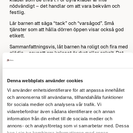
nödvändigt – det handlar om att vara bekväm och
festlig.
Lär barnen att säga “tack” och “varsågod”. Små
tjänster som att hålla dörren öppen visar också god
etikett.
Sammanfattningsvis, låt barnen ha roligt och fira med
glädje – oavsett om kalaset är dyrt eller enkelt. Det
viktigaste är gemenskapen och omtanken!
Denna webbplats använder cookies
Sök på vett och etikett
Vi använder enhetsidentifierare för att anpassa innehållet
och annonserna till användarna, tillhandahålla funktioner
för sociala medier och analysera vår trafik. Vi
vidarebefordrar även sådana identifierare och annan
information från din enhet till de sociala medier och
Videos om barn
annons- och analysföretag som vi samarbetar med. Dessa
Amma offentligt
kan i sin tur kombinera informationen med annan