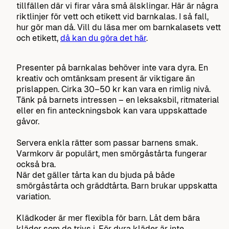
tillfällen där vi firar våra små älsklingar. Här är några
riktlinjer för vett och etikett vid barnkalas. I så fall,
hur gör man då. Vill du läsa mer om barnkalasets vett
och etikett,
då kan du göra det här
.
Presenter på barnkalas behöver inte vara dyra. En
kreativ och omtänksam present är viktigare än
prislappen. Cirka 30–50 kr kan vara en rimlig nivå.
Tänk på barnets intressen – en leksaksbil, ritmaterial
eller en fin anteckningsbok kan vara uppskattade
gåvor.
Servera enkla rätter som passar barnens smak.
Varmkorv är populärt, men smörgåstårta fungerar
också bra.
När det gäller tårta kan du bjuda på både
smörgåstårta och gräddtårta. Barn brukar uppskatta
variation.
Klädkoder är mer flexibla för barn. Låt dem bära
kläder som de trivs i. För dyra kläder är inte