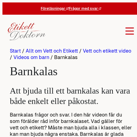
Hoppa
Föreläsningar
Frågor med svar
till
innehåll
Start
/
Allt om Vett och Etikett
/
Vett och etikett video
/
Videos om barn
/
Barnkalas
Barnkalas
Att bjuda till ett barnkalas kan vara
både enkelt eller påkostat.
Barnkalas frågor och svar. I den här videon får du
som förälder råd inför barnkalaset. Vad gäller för
vett och etikett? Måste man bjuda alla i klassen, eller
kan man bjuda några enstaka. Barnkalas är glada