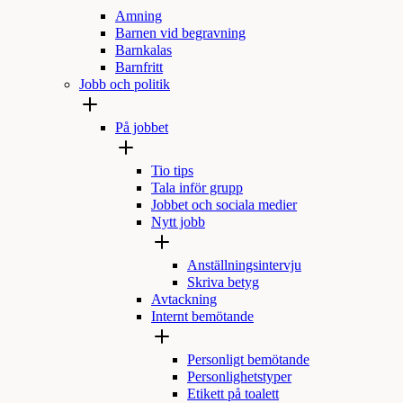
Amning
Barnen vid begravning
Barnkalas
Barnfritt
Jobb och politik
På jobbet
Tio tips
Tala inför grupp
Jobbet och sociala medier
Nytt jobb
Anställningsintervju
Skriva betyg
Avtackning
Internt bemötande
Personligt bemötande
Personlighetstyper
Etikett på toalett