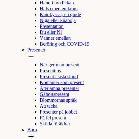
Hand i byxfickan
Hälsa med en kram
Kindkyssar, en guide
Niga eller knäböja
Presentation
Du eller Ni
Vänner emellan
Beröring och COVID-19
Presenter
När ger man present
Presenttips
Present i sista stund
Kontanter som present
Återlämna presenter
Gåbortspresent
Blommornas språk
Att tacka
Presenter på jobbet
Få fel present
Skilda föräldrar
Barn