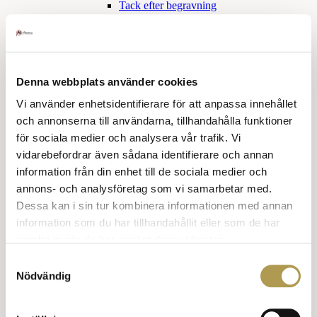
Tack efter begravning
Sorgetid
Skilsmässa
Tröstande ord
Klädkoder
Denna webbplats använder cookies
Snabbkurs klädkoder
Vi använder enhetsidentifierare för att anpassa innehållet
Högtidsdräkt och frack
och annonserna till användarna, tillhandahålla funktioner
för sociala medier och analysera vår trafik. Vi
Frack
Balklänning
vidarebefordrar även sådana identifierare och annan
Smoking och aftonklänning
information från din enhet till de sociala medier och
annons- och analysföretag som vi samarbetar med.
Smoking för honom
Dessa kan i sin tur kombinera informationen med annan
Smoking eller aftonklänning
information som du har tillhandahållit eller som de har
Mörk kostym och klänning
samlat in när du har använt deras tjänster.
Samtyckesval
Mörk kostym, han
Nödvändig
Mörk kostym, hon
Kavaj hon och han