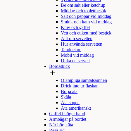
Be om salt eller ketchup
Middag och toalettbesök
Salt och peppar vid middag
Smink och kam vid middag
Kniv och gaffel
Vett och etikett med bestick
Allt om servetten
Hur använda servetten
Tandpetare
Mobil vid middag
Duka en servett
Bordsskick
Olämpliga samtalsämnen
Drick inte ur flaskan
Börja äta
Skåla
Äta soppa
Äta amerikanskt
Gaffel i höger hand
Armbågar på bordet
När börja äta
Resa sig