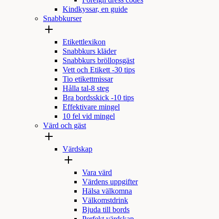
Foreign dress codes
Kindkyssar, en guide
Snabbkurser
Etikettlexikon
Snabbkurs kläder
Snabbkurs bröllopsgäst
Vett och Etikett -30 tips
Tio etikettmissar
Hålla tal-8 steg
Bra bordsskick -10 tips
Effektivare mingel
10 fel vid mingel
Värd och gäst
Värdskap
Vara värd
Värdens uppgifter
Hälsa välkomna
Välkomstdrink
Bjuda till bords