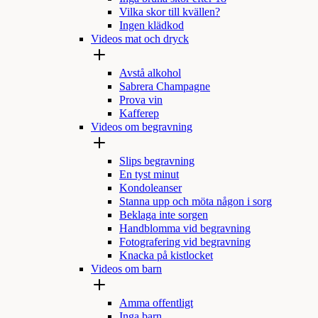
Vilka skor till kvällen?
Ingen klädkod
Videos mat och dryck
Avstå alkohol
Sabrera Champagne
Prova vin
Kafferep
Videos om begravning
Slips begravning
En tyst minut
Kondoleanser
Stanna upp och möta någon i sorg
Beklaga inte sorgen
Handblomma vid begravning
Fotografering vid begravning
Knacka på kistlocket
Videos om barn
Amma offentligt
Inga barn