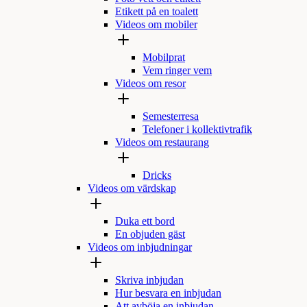
Etikett på en toalett
Videos om mobiler
Mobilprat
Vem ringer vem
Videos om resor
Semesterresa
Telefoner i kollektivtrafik
Videos om restaurang
Dricks
Videos om värdskap
Duka ett bord
En objuden gäst
Videos om inbjudningar
Skriva inbjudan
Hur besvara en inbjudan
Att avböja en inbjudan