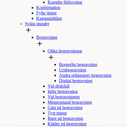
Kunglig förlovning
Konfirmation
Fylla jämnt
Kungamiddag
Svåra stunder
Begravning
Olika begravningar
Borgerlig begravning
Urnbegravning
Andra religioners begravning
Digital begravning
Vid dödsfall
Inför begravning
Vid begravningen
Minnesstund begravning
Gäst på begravning
Tyst minut
Barn på begravning
Kläder på begravning