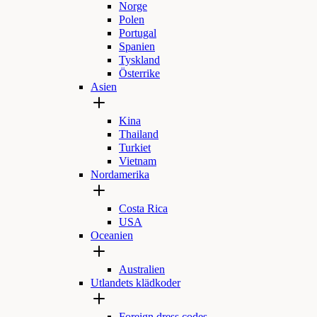
Norge
Polen
Portugal
Spanien
Tyskland
Österrike
Asien
Kina
Thailand
Turkiet
Vietnam
Nordamerika
Costa Rica
USA
Oceanien
Australien
Utlandets klädkoder