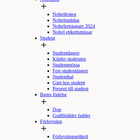
Nobelfesten
Nobelmiddag
Nobelpristagare 2024
Nobel etikettsmissar
Student
Studentdagen
Kläder studenten
Studentmössa
Fest studentdagen
Studentbal
Gäst hos student
Present till student
Barns födelse
Dop
Gudförälder fadder
Förlovning
Förlovningsetikett