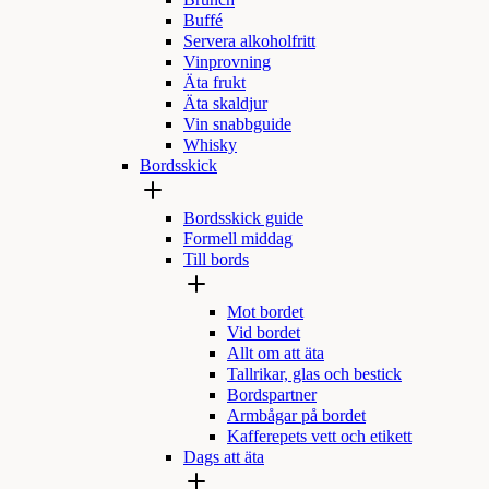
Brunch
Buffé
Servera alkoholfritt
Vinprovning
Äta frukt
Äta skaldjur
Vin snabbguide
Whisky
Bordsskick
Bordsskick guide
Formell middag
Till bords
Mot bordet
Vid bordet
Allt om att äta
Tallrikar, glas och bestick
Bordspartner
Armbågar på bordet
Kafferepets vett och etikett
Dags att äta