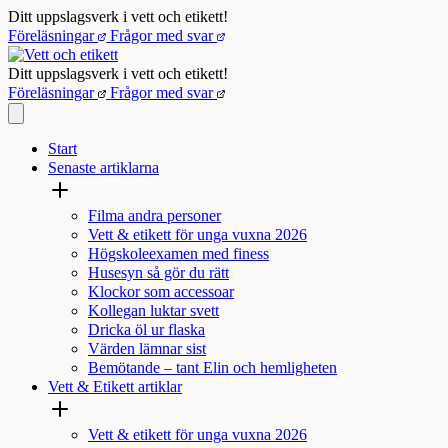
Hoppa
Ditt uppslagsverk i vett och etikett!
till
Föreläsningar
Frågor med svar
innehåll
Ditt uppslagsverk i vett och etikett!
Föreläsningar
Frågor med svar
Start
Senaste artiklarna
Filma andra personer
Vett & etikett för unga vuxna 2026
Högskoleexamen med finess
Husesyn så gör du rätt
Klockor som accessoar
Kollegan luktar svett
Dricka öl ur flaska
Värden lämnar sist
Bemötande – tant Elin och hemligheten
Vett & Etikett artiklar
Vett & etikett för unga vuxna 2026