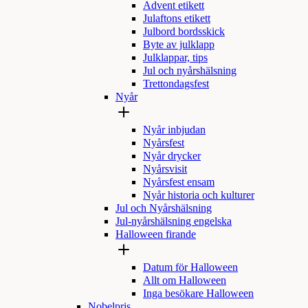
Advent etikett
Julaftons etikett
Julbord bordsskick
Byte av julklapp
Julklappar, tips
Jul och nyårshälsning
Trettondagsfest
Nyår
Nyår inbjudan
Nyårsfest
Nyår drycker
Nyårsvisit
Nyårsfest ensam
Nyår historia och kulturer
Jul och Nyårshälsning
Jul-nyårshälsning engelska
Halloween firande
Datum för Halloween
Allt om Halloween
Inga besökare Halloween
Nobelpris