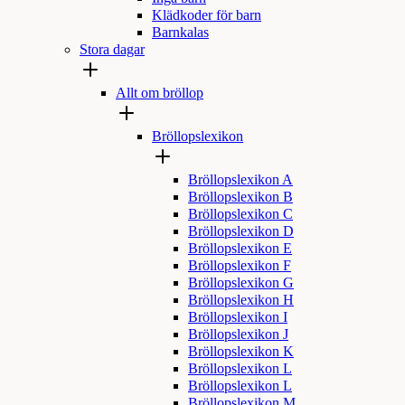
Klädkoder för barn
Barnkalas
Stora dagar
Allt om bröllop
Bröllopslexikon
Bröllopslexikon A
Bröllopslexikon B
Bröllopslexikon C
Bröllopslexikon D
Bröllopslexikon E
Bröllopslexikon F
Bröllopslexikon G
Bröllopslexikon H
Bröllopslexikon I
Bröllopslexikon J
Bröllopslexikon K
Bröllopslexikon L
Bröllopslexikon L
Bröllopslexikon M