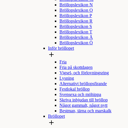
Bröllopslexikon N
Bröllopslexikon O
Bröllopslexikon P
Bröllopslexikon R
Bröllopslexikon S
Bröllopslexikon T
Bröllopslexikon Å
Bröllopslexikon Ö
Inför bröllopet
Fria
Fria på skottdagen
Vigsel- och förlovningsring
Lysning
Alternativt bröllopsfirande
Festlokal bröllop
Svensexa och möhippa
Skriva inbjudan till bröllop
Något gammalt, något nytt
Bestman, tärna och marskalk
Bröllopet