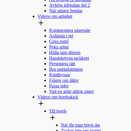
Avböja inbjudan del 2
När gästen betalar
Videos om artighet
Kommentera utseende
Anlända i tid
Göra entré
Peka artigt
Hålla upp dörren
Handskrivna tackkort
Presentera rätt
Bra samtalsämnen
Kindkyssar
Frågor om ålder
Passa tider
Vad en artig aldrig säger
Videos om bordsskick
Till bords
När får man börja äta
Tycker inte om maten