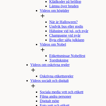
Klädkoder på bröllop
Lämna över bruden
Videos om högtider
När är Halloween?
Undvik bus eller godis
Hälsning vid jul- och nyår
Champagne vid nyår
Byta eller sälja julklapp
Videos om Nobel
Etikettsmissar Nobelfest
Torrdiskning
Videos om oskrivna regler
Oskrivna etikettsregler
Videos socialt och digitalt
Sociala media vett och etikett
Filma andra personer
Digitalt möte
Foto vett och etikett