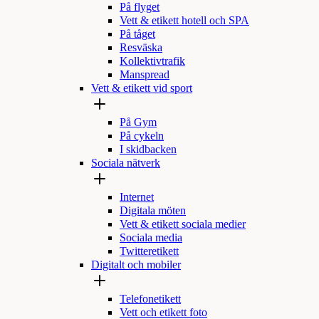
På flyget
Vett & etikett hotell och SPA
På tåget
Resväska
Kollektivtrafik
Manspread
Vett & etikett vid sport
På Gym
På cykeln
I skidbacken
Sociala nätverk
Internet
Digitala möten
Vett & etikett sociala medier
Sociala media
Twitteretikett
Digitalt och mobiler
Telefonetikett
Vett och etikett foto