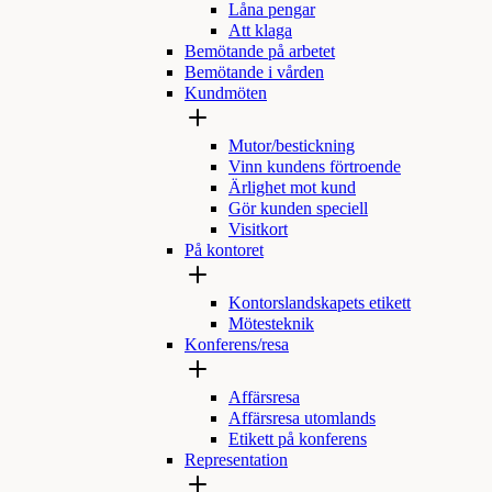
Låna pengar
Att klaga
Bemötande på arbetet
Bemötande i vården
Kundmöten
Mutor/bestickning
Vinn kundens förtroende
Ärlighet mot kund
Gör kunden speciell
Visitkort
På kontoret
Kontorslandskapets etikett
Mötesteknik
Konferens/resa
Affärsresa
Affärsresa utomlands
Etikett på konferens
Representation