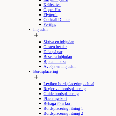
Inflyttningsfest
Kräftskiva
Öppet Hus
Flyttgröt
Cocktail Dinner
Festtips
Inbjudan
Skriva en inbjudan
Gästen betalar
Dela på par
Besvara inbjudan
Bjuda tillbaka
Avböja en inbjudan
Bordsplacering
Lexikon bordsplacering och tal
Regler vid bordsplacering
Guide bordsplacering
Placeringskort
Behaga-föra-kort
Bordsplacering ritning 1
Bordsplacering ritning 2