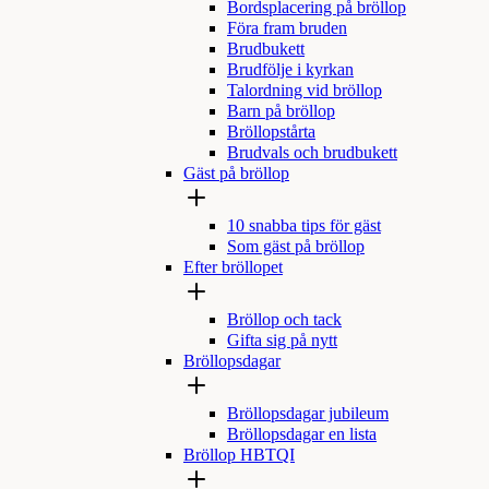
Bordsplacering på bröllop
Föra fram bruden
Brudbukett
Brudfölje i kyrkan
Talordning vid bröllop
Barn på bröllop
Bröllopstårta
Brudvals och brudbukett
Gäst på bröllop
10 snabba tips för gäst
Som gäst på bröllop
Efter bröllopet
Bröllop och tack
Gifta sig på nytt
Bröllopsdagar
Bröllopsdagar jubileum
Bröllopsdagar en lista
Bröllop HBTQI