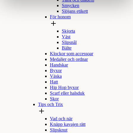
Tiara och diadem
Smycken
Slöjans etikett
För honom
Skjorta
Väst
Slipsnål
Bälte
Klockor som accessoar
Medaljer och ordnar
Handskar
Byxor
Väska
Hatt
Hip Hop byxor
Scarf eller halsduk
Skor
Tips och Trix
Vad och när
Knäpp kavajen rätt
Slipsknut