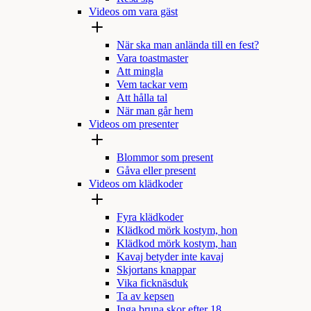
Videos om vara gäst
När ska man anlända till en fest?
Vara toastmaster
Att mingla
Vem tackar vem
Att hålla tal
När man går hem
Videos om presenter
Blommor som present
Gåva eller present
Videos om klädkoder
Fyra klädkoder
Klädkod mörk kostym, hon
Klädkod mörk kostym, han
Kavaj betyder inte kavaj
Skjortans knappar
Vika ficknäsduk
Ta av kepsen
Inga bruna skor efter 18