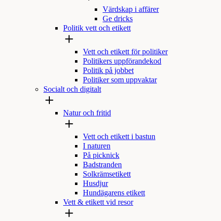
Värdskap i affärer
Ge dricks
Politik vett och etikett
Vett och etikett för politiker
Politikers uppförandekod
Politik på jobbet
Politiker som uppvaktar
Socialt och digitalt
Natur och fritid
Vett och etikett i bastun
I naturen
På picknick
Badstranden
Solkrämsetikett
Husdjur
Hundägarens etikett
Vett & etikett vid resor