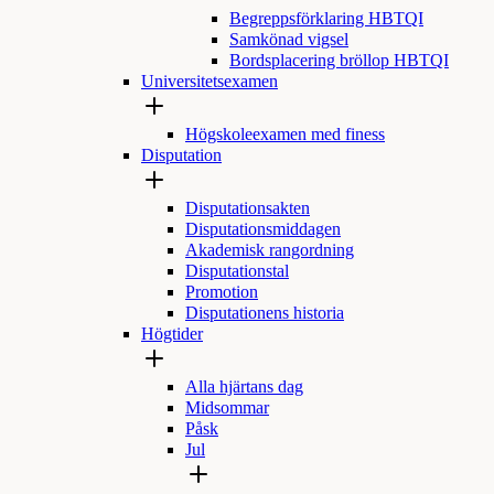
Begreppsförklaring HBTQI
Samkönad vigsel
Bordsplacering bröllop HBTQI
Universitetsexamen
Högskoleexamen med finess
Disputation
Disputationsakten
Disputationsmiddagen
Akademisk rangordning
Disputationstal
Promotion
Disputationens historia
Högtider
Alla hjärtans dag
Midsommar
Påsk
Jul