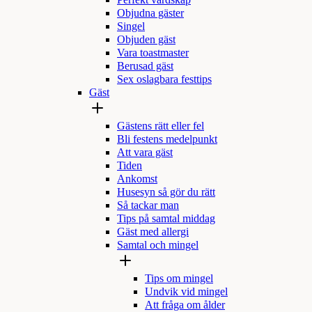
Perfekt värdskap
Objudna gäster
Singel
Objuden gäst
Vara toastmaster
Berusad gäst
Sex oslagbara festtips
Gäst
Gästens rätt eller fel
Bli festens medelpunkt
Att vara gäst
Tiden
Ankomst
Husesyn så gör du rätt
Så tackar man
Tips på samtal middag
Gäst med allergi
Samtal och mingel
Tips om mingel
Undvik vid mingel
Att fråga om ålder