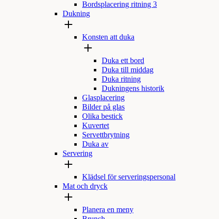
Bordsplacering ritning 3
Dukning
Konsten att duka
Duka ett bord
Duka till middag
Duka ritning
Dukningens historik
Glasplacering
Bilder på glas
Olika bestick
Kuvertet
Servettbrytning
Duka av
Servering
Klädsel för serveringspersonal
Mat och dryck
Planera en meny