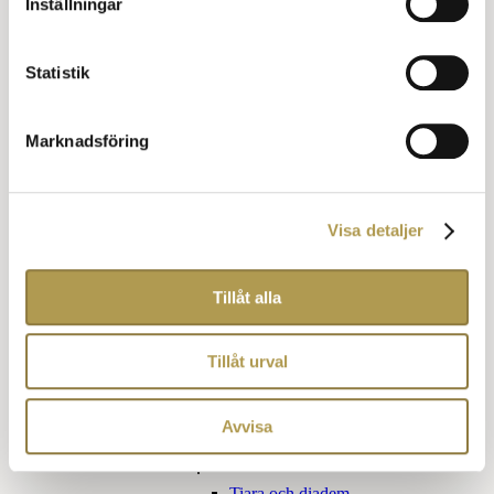
Inställningar
Klädkod Kavaj för honom
Klädkod Kavaj för henne
Övriga kläder
Statistik
Finare vardag
Jaquette
Marknadsföring
Förmiddagsdräkt
Blazer eller udda kavaj
Cocktail klädsel
Frockcoat
Klädkoder för barn
Visa detaljer
Utlandets klädkoder
Påhittade klädkoder
Tillåt alla
Obegripliga klädkoder
Kom som du är
Tillåt urval
Sommarfin
Tillbehör klädkoder
Avvisa
För henne