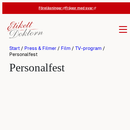
Hoppa
Föreläsningar
Frågor med svar
till
innehåll
Start
/
Press & Filmer
/
Film
/
TV-program
/
Personalfest
Personalfest