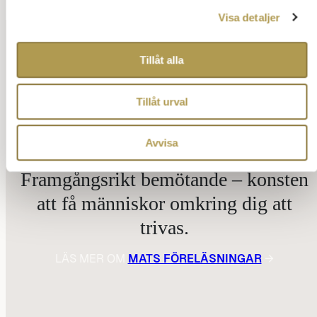
Visa detaljer
Tillåt alla
Tillåt urval
Avvisa
Framgångsrikt bemötande – konsten
att få människor omkring dig att
trivas.
LÄS MER OM
MATS FÖRELÄSNINGAR
→