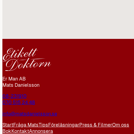
Er Man AB
Mats Danielsson
08-231910
070 515 24 48
info@matsdanielsson.se
Start
Fråga Mats
Tips
Föreläsningar
Press & Filmer
Om oss
Bok
Kontakt
Annonsera