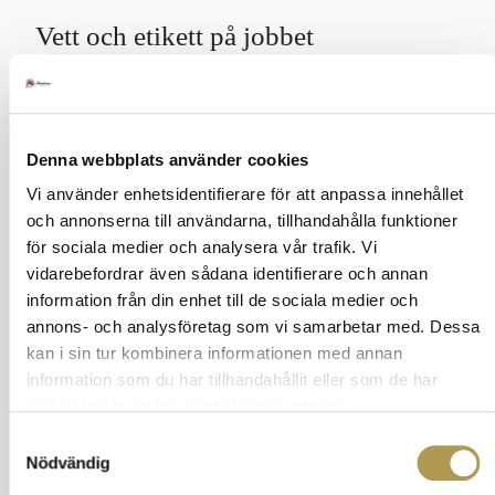
Vett och etikett på jobbet
Vi har det i oss och det kallas artighet såsom lönsam
vett och etikett på jobbet – utan att herrar behöver
lyfta på hatten eller damerna först.
Denna webbplats använder cookies
>> utan att herrar lyfter på hatten<<
Vi använder enhetsidentifierare för att anpassa innehållet
och annonserna till användarna, tillhandahålla funktioner
>> eller ”damerna först” <<
för sociala medier och analysera vår trafik. Vi
vidarebefordrar även sådana identifierare och annan
Gör som många 1000-tals redan gjort: hitta kraften i
information från din enhet till de sociala medier och
bemötande och artighet med Mats föreläsning –
annons- och analysföretag som vi samarbetar med. Dessa
internt men även mot kontaktytorna utanför
organisationen.
kan i sin tur kombinera informationen med annan
information som du har tillhandahållit eller som de har
Mats Danielssons breda erfarenheter från näringsliv,
samlat in när du har använt deras tjänster.
vård och offentlig verksamhet säkerställer att er
föreläsning blir unik för just er verksamhet.
Samtyckesval
Nödvändig
—————————————————–