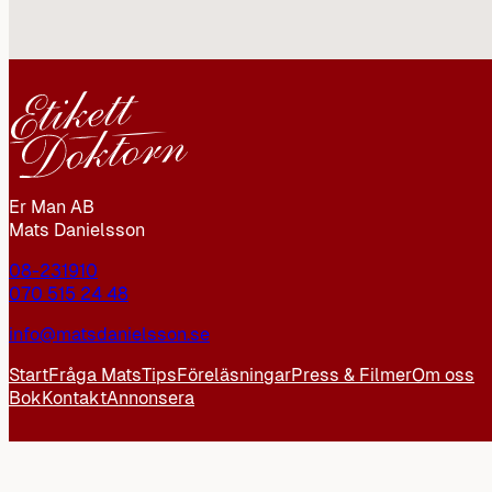
Er Man AB
Mats Danielsson
08-231910
070 515 24 48
info@matsdanielsson.se
Start
Fråga Mats
Tips
Föreläsningar
Press & Filmer
Om oss
Bok
Kontakt
Annonsera