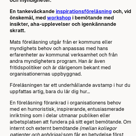
och myndigheter.
En tankeväckande
inspirationsföreläsning
och, vid
önskemål, med
workshop
i bemötande med
insikter, aha-upplevelser och igenkännande
skratt.
Mats föreläsning utgår från er kommuns eller
myndighets behov och anpassas med hans
erfarenheter av kommunal verksamhet och från
andra myndigheters program. Han är även
fritidspolitiker och är därigenom bekant med
organisationernas uppbyggnad.
Föreläsningen tar ett underhållande avstamp i hur du
uppfattas artig, bara du lär dig hur…
En föreläsning förankrad i organisationens behov
med en humoristisk, inspirerande, entusiasmerade
inriktning som i delar utmanar publiken eller
arbetsplatsen att fundera på sitt eget bemötande. Om
internt och externt bemötande
(mellan kollegor
patienter och anhöriga)
som får en betydelse först