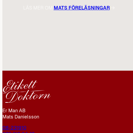
LÄS MER OM
MATS FÖRELÄSNINGAR
→
Er Man AB
Mats Danielsson
08-231910