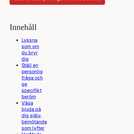
Innehåll
Lyssna
som om
du bryr
dig
Ställ en
personlig
fråga och
ge
specifikt
beröm
Våga
bjuda på
dig själv,
bemötande
som lyfter