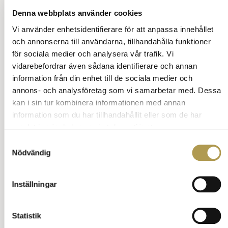
har alla svar, skapar du trygghet och närhet.
Denna webbplats använder cookies
Berätta om något du gjort tokigt, det gör dig
Vi använder enhetsidentifierare för att anpassa innehållet
relaterbar.
och annonserna till användarna, tillhandahålla funktioner
Visa nyfikenhet istället för perfektion – “Jag
för sociala medier och analysera vår trafik. Vi
vet inte, men jag vill gärna förstå.”
vidarebefordrar även sådana identifierare och annan
Humor är ett socialt smörjmedel – använd det
med värme, inte på bekostnad av andra.
information från din enhet till de sociala medier och
Självdistans bygger respekt – det visar att du
annons- och analysföretag som vi samarbetar med. Dessa
är trygg i dig själv.
kan i sin tur kombinera informationen med annan
Ställ din fråga om bemötande
information som du har tillhandahållit eller som de har
Tillbaka till innehåll
samlat in när du har använt deras tjänster.
Samtyckesval
Nödvändig
Annons:
Inställningar
Statistik