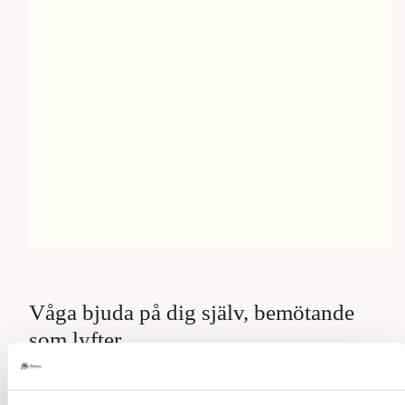
Våga bjuda på dig själv, bemötande
som lyfter
Att visa sin mänsklighet är en styrka. När du vågar
skratta åt dina egna misstag och erkänna att du inte