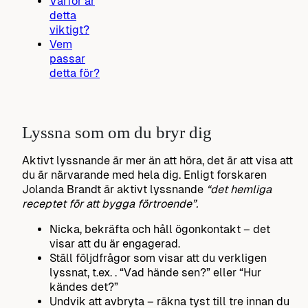
Varför är
detta
viktigt?
Vem
passar
detta för?
Lyssna som om du bryr dig
Aktivt lyssnande är mer än att höra, det är att visa att
du är närvarande med hela dig. Enligt forskaren
Jolanda Brandt är aktivt lyssnande
“det hemliga
receptet för att bygga förtroende”.
Nicka, bekräfta och håll ögonkontakt – det
visar att du är engagerad.
Ställ följdfrågor som visar att du verkligen
lyssnat, t.ex. . “Vad hände sen?” eller “Hur
kändes det?”
Undvik att avbryta – räkna tyst till tre innan du