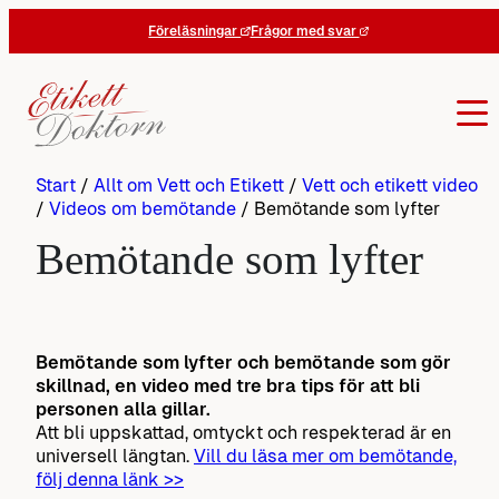
Hoppa
Föreläsningar
Frågor med svar
till
innehåll
Start
/
Allt om Vett och Etikett
/
Vett och etikett video
/
Videos om bemötande
/
Bemötande som lyfter
Bemötande som lyfter
Bemötande som lyfter och bemötande som gör
skillnad, en video med tre bra tips för att bli
personen alla gillar.
Att bli uppskattad, omtyckt och respekterad är en
universell längtan.
Vill du läsa mer om bemötande,
följ denna länk >>